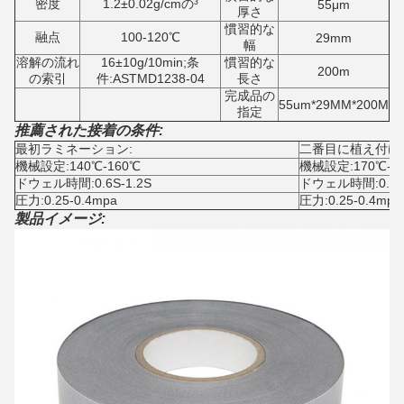
密度
1.2±0.02g/cmの³
55μm
厚さ
慣習的な
融点
100-120℃
29mm
幅
溶解の流れ
16±10g/10min;条
慣習的な
200m
の索引
件:ASTMD1238-04
長さ
完成品の
55um*29MM*200M
指定
推薦された接着の条件:
最初ラミネーション:
二番目に植え付け
機械設定:140℃-160℃
機械設定:170℃-1
ドウェル時間:0.6S-1.2S
ドウェル時間:0.6S-
圧力:0.25-0.4mpa
圧力:0.25-0.4mpa
製品イメージ: