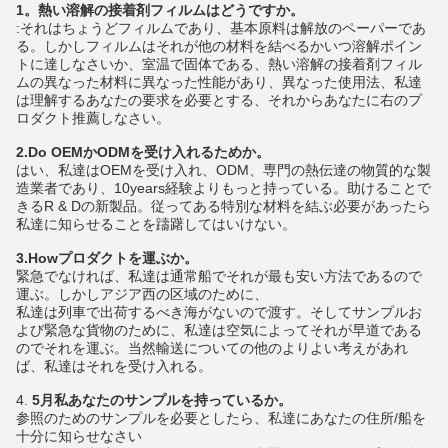
1。熱い溶解の接着剤フィルムはどうですか。
:それはちょうどフィルムであり、基本原料は解放のペーパーであ
る。しかしフィルムはそれが他の材料を結べるかいつ溶解ポイン
トに達しなさいか、室温で固体である、熱い溶解の接着剤フィル
ムの異なった材料に異なった性能があり、異なった使用法、私達
は理解するあなたの要求を必要とする、それからあなたに右のプ
ロダクト推薦しなさい。
2.Do OEMかODMを受け入れるためか。
はい、私達はOEMを受け入れ、ODM、専門の熱伝達の物質的な製
造業者であり、10years経験よりもっと持っている。助けることで
きるR & Dの新製品。従ってある特別な材料を結ぶ必要があったら
私達に知らせることを躊躇してはいけない。
3.Howプロダクトを運ぶか。
緊急でなければ、私達は通常船でそれが最も安い方法であるので
運ぶ。しかしアジア西の区域のために、
私達は列車で出荷するべき海がないので渡す。そしてサンプルお
よび緊急な貨物のために、私達は空気によってそれが早道である
のでそれを運ぶ。当然輸送についての他のよりよい考えがあれ
ば、私達はそれを受け入れる。
4.
5月私あなたのサンプルを持っているか。
参照のためのサンプルを必要としたら、私達にあなたの住所/船を
十分に知らせなさい