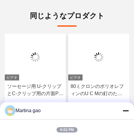
同じようなプロダクト
ビデオ
ビデオ
ソーセージ用 U-クリップ
80ミクロンのポリオレフ
とC-クリップ用の片面PO
ィンのU C Mの釘のため
熱溶性粘着フィルム
の熱い溶解の粘着テープ
Martina gao
さ
最もよい価格を得なさ
最もよい価格を得なさ
い
い
6:02 PM