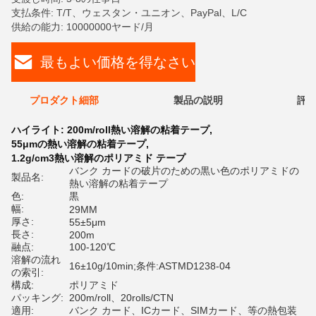
支払条件: T/T、ウェスタン・ユニオン、PayPal、L/C
供給の能力: 10000000ヤード/月
最もよい価格を得なさい
プロダクト細部
製品の説明
評価
ハイライト:
200m/roll熱い溶解の粘着テープ
,
55μmの熱い溶解の粘着テープ
,
1.2g/cm3熱い溶解のポリアミド テープ
バンク カードの破片のための黒い色のポリアミドの
製品名:
熱い溶解の粘着テープ
色:
黒
幅:
29MM
厚さ:
55±5μm
長さ:
200m
融点:
100-120℃
溶解の流れ
16±10g/10min;条件:ASTMD1238-04
の索引:
構成:
ポリアミド
パッキング:
200m/roll、20rolls/CTN
適用:
バンク カード、ICカード、SIMカード、等の熱包装