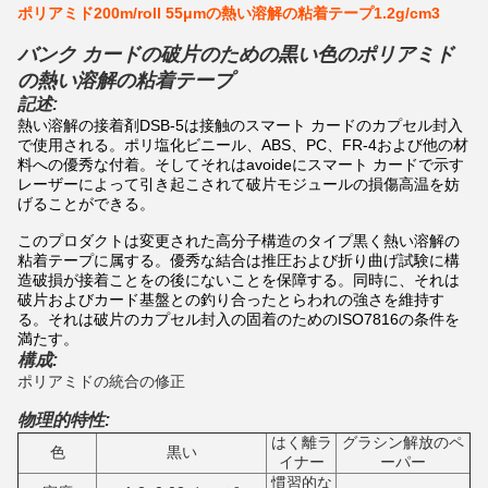
ポリアミド200m/roll 55μmの熱い溶解の粘着テープ1.2g/cm3
バンク カードの破片のための黒い色のポリアミド
の熱い溶解の粘着テープ
記述:
熱い溶解の接着剤DSB-5は接触のスマート カードのカプセル封入
で使用される。ポリ塩化ビニール、ABS、PC、FR-4および他の材
料への優秀な付着。そしてそれはavoideにスマート カードで示す
レーザーによって引き起こされて破片モジュールの損傷高温を妨
げることができる。
このプロダクトは変更された高分子構造のタイプ黒く熱い溶解の
粘着テープに属する。優秀な結合は推圧および折り曲げ試験に構
造破損が接着ことをの後にないことを保障する。同時に、それは
破片およびカード基盤との釣り合ったとらわれの強さを維持す
る。それは破片のカプセル封入の固着のためのISO7816の条件を
満たす。
構成:
ポリアミドの統合の修正
物理的特性:
はく離ラ
グラシン解放のペ
色
黒い
イナー
ーパー
慣習的な