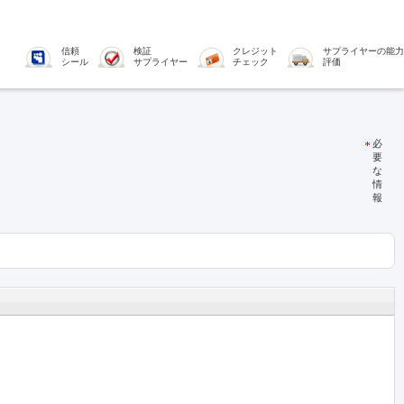
信頼
検証
クレジット
サプライヤーの能力
シール
サプライヤー
チェック
評価
必
要
な
情
報