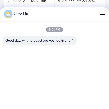
とC-クリップ用の片面PO
ィンのU C Mの釘のため
熱溶性粘着フィルム
の熱い溶解の粘着テープ
Karry Liu
さ
最もよい価格を得なさ
最もよい価格を得なさ
い
い
5:08 PM
Good day, what product are you looking for?
Shenzhen Tunsing Plastic Products Co., Ltd.
ts02@tunsing.com.cn
86-755-8996-0062
Tunsingの工業地帯、第28 Xiatian村、Longtianの通り、
Pingshan地区、シンセン都市、広東省、中国