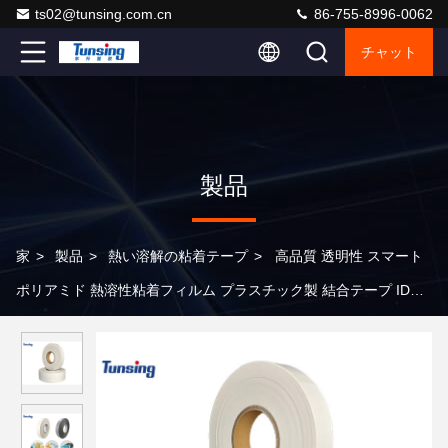
ts02@tunsing.com.cn
86-755-8996-0062
チャット
製品
家
>
製品
>
熱い溶解の粘着テープ
>
高品質 透明性 スマート
ポリアミド 熱溶性粘着フィルム プラスチック製 結合テープ IDカ
ードとSIMカード用