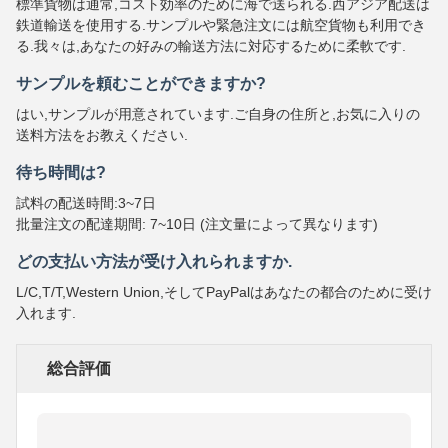
標準貨物は通常,コスト効率のために海で送られる.西アジア配送は
鉄道輸送を使用する.サンプルや緊急注文には航空貨物も利用でき
る.我々は,あなたの好みの輸送方法に対応するために柔軟です.
サンプルを頼むことができますか?
はい,サンプルが用意されています.ご自身の住所と,お気に入りの
送料方法をお教えください.
待ち時間は?
試料の配送時間:3~7日
批量注文の配達期間: 7~10日 (注文量によって異なります)
どの支払い方法が受け入れられますか.
L/C,T/T,Western Union,そしてPayPalはあなたの都合のために受け
入れます.
総合評価