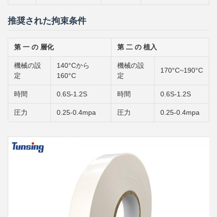
推奨された拘束条件
第 一 の 層化
第 二 の 植入
機械の設
140°Cから
機械の設
170°C~190°C
定
160°C
定
時間
0.6S-1.2S
時間
0.6S-1.2S
圧力
0.25-0.4mpa
圧力
0.25-0.4mpa