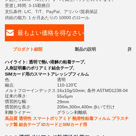
受渡し時間: 3-15勤務日
支払条件: L/C、T/T、PayPal、アリババ貿易保証
供給の能力: 1 か月あたりの 10000 のロール
最もよい価格を得なさい
プロダクト細部
製品の説明
評価
ハイライト:
透明で熱い溶解の粘着テープ
,
人身証明書のポリアミド結合テープ
,
SIMカード用のスマートアレッシブフィルム
色:
透明
融点:
110-120℃
メルトフローインデックス:
16±10g/10min; 条件:ASTMD1238-04
従来の厚さ:
55±5μm
慣習的な幅:
29mm
慣習的な長さ:
200m,300m,400m 歩いて行け
剥離ライナー:
グラシン剥離紙
高品質 透明性 スマートポリアミド 熱溶性粘着フィルム プラスチ
ック製 結合テープ IDカードとSIMカード用