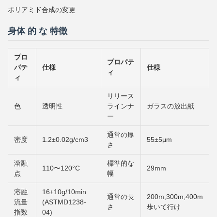
ポリアミド合成の変更
身体 的 な 特徴
プロ
プロパテ
パテ
仕様
仕様
ィ
ィ
リリース
色
透明性
ラインナ
ガラスの放出紙
ー
通常の厚
密度
1.2±0.02g/cm3
55±5μm
さ
溶融
標準的な
110〜120°C
29mm
点
幅
溶融
16±10g/10min
通常の長
200m,300m,400m
流量
(ASTMD1238-
さ
歩いて行け
指数
04)