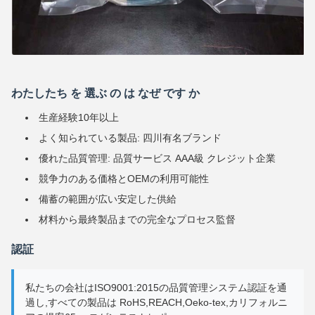
わたしたち を 選ぶ の は なぜ です か
生産経験10年以上
よく知られている製品: 四川有名ブランド
優れた品質管理: 品質サービス AAA級 クレジット企業
競争力のある価格とOEMの利用可能性
備蓄の範囲が広い安定した供給
材料から最終製品までの完全なプロセス監督
認証
私たちの会社はISO9001:2015の品質管理システム認証を通
過し,すべての製品は RoHS,REACH,Oeko-tex,カリフォルニ