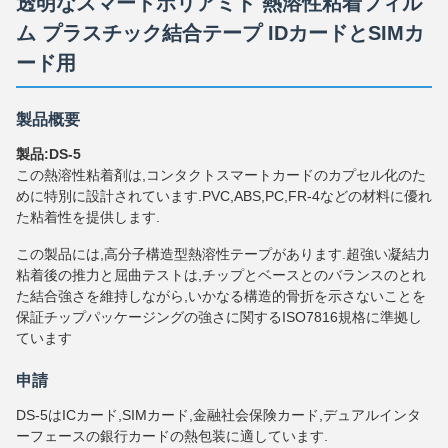
透明なスマートポリアミド 熱溶性粘着フィル
ム プラスチック結合テープ IDカードとSIMカ
ード用
製品概要
製品:DS-5
この熱溶性粘着剤は,コンタクトスマートカードのカプセル化のた
めに特別に設計されています.PVC,ABS,PC,FR-4などの材料に優れ
た粘着性を提供します.
この製品には,高分子構造型熱溶性テープがあります.超強い凝結力
粘着後の推力と屈曲テストは,チップとベースとのバランスのとれ
た結合強さを維持しながら,いかなる構造的骨折を示さないことを
保証チップパッケージングの強さに関するISO7816規格に準拠し
ています
申請
DS-5はICカード,SIMカード,金融社会保険カード,デュアルインタ
ーフェースの銀行カードの熱包装に適しています.