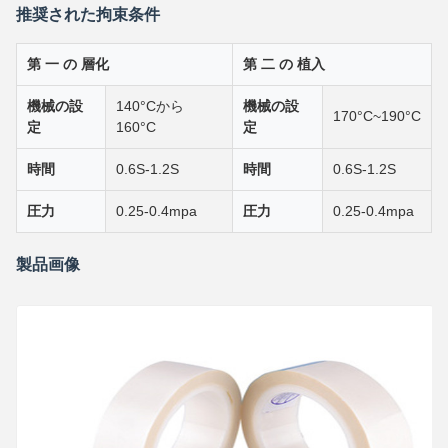
推奨された拘束条件
第 一 の 層化
第 二 の 植入
機械の設
140°Cから
機械の設
170°C~190°C
定
160°C
定
時間
0.6S-1.2S
時間
0.6S-1.2S
圧力
0.25-0.4mpa
圧力
0.25-0.4mpa
製品画像