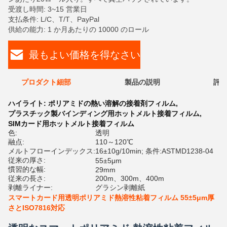
受渡し時間: 3~15 営業日
支払条件: L/C、T/T、PayPal
供給の能力: 1 か月あたりの 10000 のロール
最もよい価格を得なさい
プロダクト細部
製品の説明
評価
ハイライト:
ポリアミドの熱い溶解の接着剤フィルム
,
プラスチック製バインディング用ホットメルト接着フィルム
,
SIMカード用ホットメルト接着フィルム
色:
透明
融点:
110～120℃
メルトフローインデックス:
16±10g/10min; 条件:ASTMD1238-04
従来の厚さ:
55±5μm
慣習的な幅:
29mm
従来の長さ:
200m、300m、400m
剥離ライナー:
グラシン剥離紙
スマートカード用透明ポリアミド熱溶性粘着フィルム 55±5μm厚
さとISO7816対応