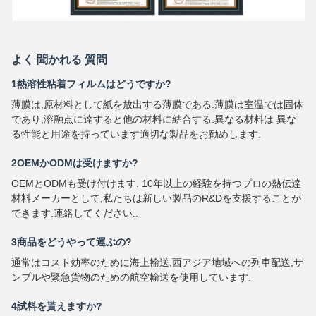
よく 聞かれる 質問
1熱溶性粘着フィルムはどうですか?
薄膜は,原材料として紙を放出する薄膜である.薄膜は室温では固体
であり,溶融点に達すると他の材料に結合する.異なる材料は 異な
る性能と用途を持っています適切な製品をお勧めします.
2OEMかODMは受けますか?
OEMとODMも受け付けます. 10年以上の経験を持つプロの熱伝達
材料メーカーとして,私たちは新しい製品のR&Dを支援することが
できます.連絡してください..
3商品をどうやって運ぶの?
通常はコスト効率のために海上輸送,西アジア地域への列車配送,サ
ンプルや緊急貨物のための航空輸送を使用しています.
4試料を貰えますか?