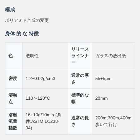
構成
ポリアミド合成の変更
身体 的 な 特徴
リリース
色
透明性
ラインナ
ガラスの放出紙
ー
通常の厚
密度
1.2±0.02g/cm3
55±5μm
さ
溶融
標準的な
110〜120°C
29mm
点
幅
溶融
16±10g/10min (条
通常の長
200m,300m,400m
流量
件:ASTM D1238-
さ
歩いて行け
指数
04)