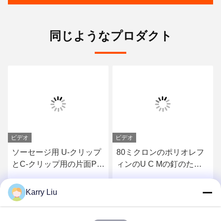
同じようなプロダクト
ビデオ
ビデオ
ソーセージ用 U-クリップ
80ミクロンのポリオレフ
とC-クリップ用の片面PO
ィンのU C Mの釘のため
熱溶性粘着フィルム
の熱い溶解の粘着テープ
Karry Liu
さ
最もよい価格を得なさ
最もよい価格を得なさ