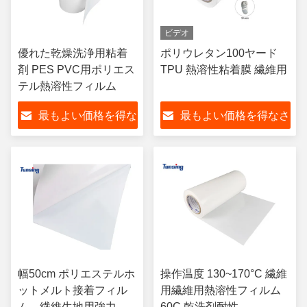
ビデオ
優れた乾燥洗浄用粘着
ポリウレタン100ヤード
剤 PES PVC用ポリエス
TPU 熱溶性粘着膜 繊維用
テル熱溶性フィルム
最もよい価格を得な
最もよい価格を得なさ
さい
い
幅50cm ポリエステルホ
操作温度 130~170°C 繊維
ットメルト接着フィル
用繊維用熱溶性フィルム
ム、繊維生地用強力接
60C 乾洗剤耐性