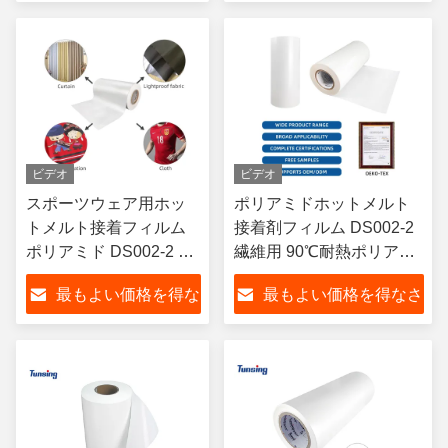
さい
い
ビデオ
ビデオ
スポーツウェア用ホッ
ポリアミドホットメルト
トメルト接着フィルム
接着剤フィルム DS002-2
ポリアミド DS002-2 高
繊維用 90℃耐熱ポリアミ
温洗濯耐性
ド 刺繍用
最もよい価格を得な
最もよい価格を得なさ
さい
い