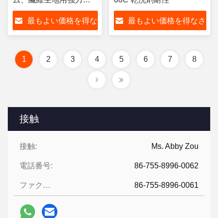
着、機械金型温度130℃
最もよい価格を得な
最もよい価格を得なさ
～170℃
さい
い
1
2
3
4
5
6
7
8
接触
接触:
Ms. Abby Zou
電話番号:
86-755-8996-0062
ファクシミリ:
86-755-8996-0061