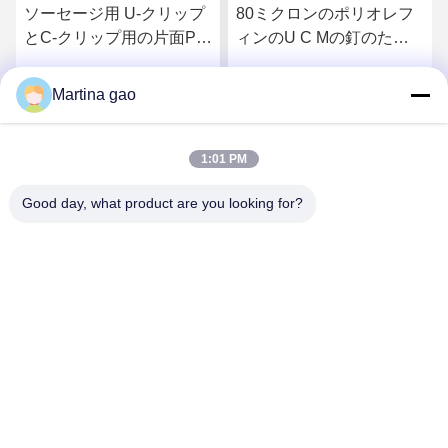
ソーセージ用 U-クリップ
80ミクロンのポリオレフ
とC-クリップ用の片面PO
ィンのU C Mの釘のため
熱溶性粘着フィルム
の熱い溶解の粘着テープ
Martina gao
さ
最もよい価格を得なさ
最もよい価格を得なさ
い
い
1:01 PM
Good day, what product are you looking for?
Shenzhen Tunsing Plastic Products Co., Ltd.
ts02@tunsing.com.cn
86-755-8996-0062
Tunsingの工業地帯、第28 Xiatian村、Longtianの通り、
Pingshan地区、シンセン都市、広東省、中国