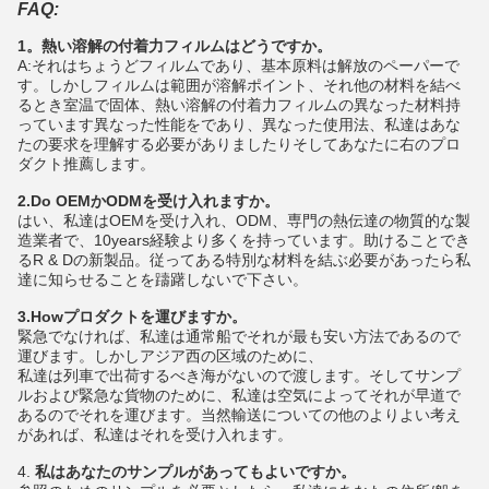
FAQ:
1。熱い溶解の付着力フィルムはどうですか。
A:それはちょうどフィルムであり、基本原料は解放のペーパーで
す。しかしフィルムは範囲が溶解ポイント、それ他の材料を結べ
るとき室温で固体、熱い溶解の付着力フィルムの異なった材料持
っています異なった性能をであり、異なった使用法、私達はあな
たの要求を理解する必要がありましたりそしてあなたに右のプロ
ダクト推薦します。
2.Do OEMかODMを受け入れますか。
はい、私達はOEMを受け入れ、ODM、専門の熱伝達の物質的な製
造業者で、10years経験より多くを持っています。助けることでき
るR & Dの新製品。従ってある特別な材料を結ぶ必要があったら私
達に知らせることを躊躇しないで下さい。
3.Howプロダクトを運びますか。
緊急でなければ、私達は通常船でそれが最も安い方法であるので
運びます。しかしアジア西の区域のために、
私達は列車で出荷するべき海がないので渡します。そしてサンプ
ルおよび緊急な貨物のために、私達は空気によってそれが早道で
あるのでそれを運びます。当然輸送についての他のよりよい考え
があれば、私達はそれを受け入れます。
4.
私はあなたのサンプルがあってもよいですか。