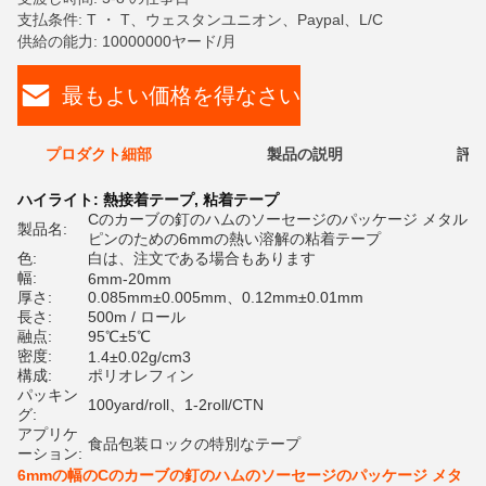
支払条件: T ・ T、ウェスタンユニオン、Paypal、L/C
供給の能力: 10000000ヤード/月
最もよい価格を得なさい
プロダクト細部
製品の説明
評価
ハイライト:
熱接着テープ
,
粘着テープ
Cのカーブの釘のハムのソーセージのパッケージ メタル
製品名:
ピンのための6mmの熱い溶解の粘着テープ
色:
白は、注文である場合もあります
幅:
6mm-20mm
厚さ:
0.085mm±0.005mm、0.12mm±0.01mm
長さ:
500m / ロール
融点:
95℃±5℃
密度:
1.4±0.02g/cm3
構成:
ポリオレフィン
パッキン
100yard/roll、1-2roll/CTN
グ:
アプリケ
食品包装ロックの特別なテープ
ーション:
6mmの幅のCのカーブの釘のハムのソーセージのパッケージ メタ