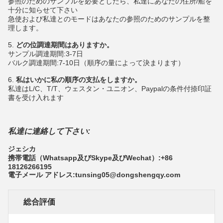
参照のためのサンプルを必要としたら、私達にあなたの住所/船を
十分に知らせて下さい
急使および私達とのモードはあなたの参照のためのサンプルを整
理します。
5.
どの位調達期間はありますか。
サンプル調達期間:3-7日
バルク調達期間:7-10日（順序の量によって決まります）
6.
私はいかに私の順序の支払をしますか。
私達はL/C、T/T、ウェスタン・ユニオン、Paypalの条件付捺印証
書を受け入れます
私達に連絡して下さい:
ジェシカ
携帯電話（Whatsapp及びSkype及びWechat）:+86
18126266195
電子メール アドレス:tunsing05@dongshengqy.com
総合評価