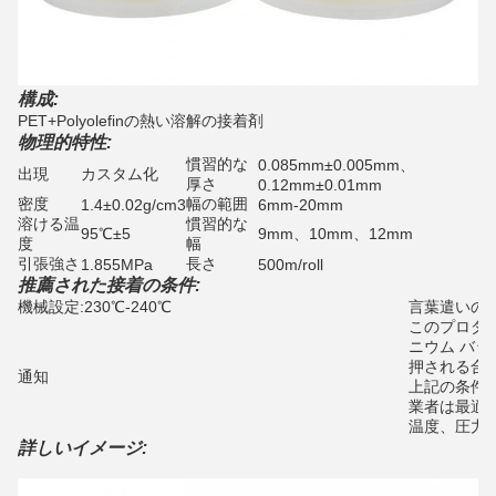
構成:
PET+Polyolefinの熱い溶解の接着剤
物理的特性:
慣習的な
0.085mm±0.005mm、
出現
カスタム化
厚さ
0.12mm±0.01mm
密度
幅の範囲
1.4±0.02g/cm3
6mm-20mm
溶ける温
慣習的な
95℃±5
9mm、10mm、12mm
度
幅
引張強さ
長さ
1.855MPa
500m/roll
推薦された接着の条件:
機械設定:230℃-240℃
言葉遣いの速度
このプロダ
ニウム バ
押される合
通知
上記の条件
業者は最適
温度、圧力
詳しいイメージ: