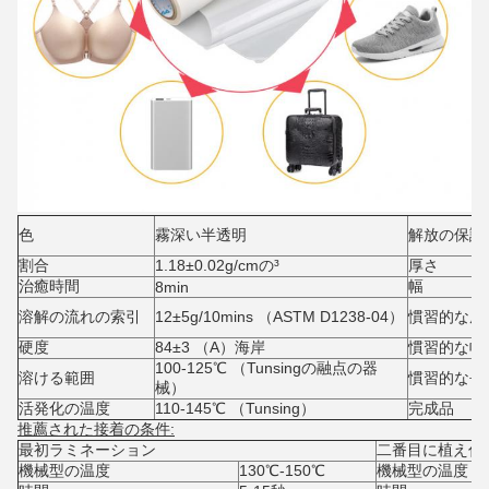
色
霧深い半透明
解放の保護
割合
1.18±0.02g/cmの³
厚さ
治癒時間
幅
8min
溶解の流れの索引
12±5g/10mins （ASTM D1238-04）
慣習的な厚
硬度
84±3 （A）海岸
慣習的な幅
100-125℃ （Tunsingの融点の器
溶ける範囲
慣習的な長
械）
活発化の温度
110-145℃ （Tunsing）
完成品
推薦された接着の条件:
最初ラミネーション
二番目に植え付
機械型の温度
130℃-150℃
機械型の温度