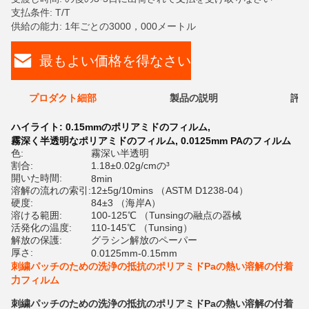
支払条件: T/T
供給の能力: 1年ごとの3000，000メートル
最もよい価格を得なさい
プロダクト細部
製品の説明
評価
ハイライト:
0.15mmのポリアミドのフィルム
,
霧深く半透明なポリアミドのフィルム
,
0.0125mm PAのフィルム
色:
霧深い半透明
割合:
1.18±0.02g/cmの³
開いた時間:
8min
溶解の流れの索引:
12±5g/10mins （ASTM D1238-04）
硬度:
84±3 （海岸A）
溶ける範囲:
100-125℃ （Tunsingの融点の器械
活発化の温度:
110-145℃ （Tunsing）
解放の保護:
グラシン解放のペーパー
厚さ:
0.0125mm-0.15mm
刺繍パッチのための洗浄の抵抗のポリアミドPaの熱い溶解の付着
力フィルム
刺繍パッチのための洗浄の抵抗のポリアミドPaの熱い溶解の付着