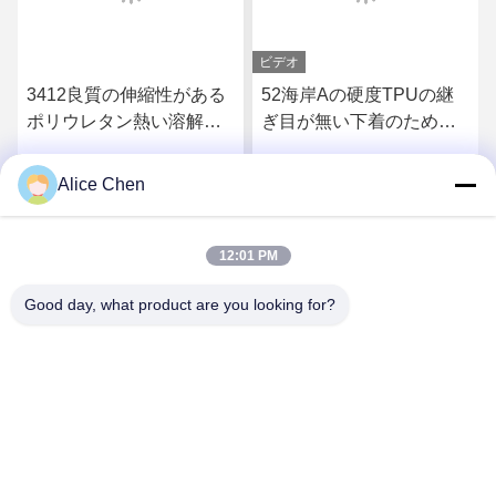
ビデオ
3412良質の伸縮性がある
52海岸Aの硬度TPUの継
ポリウレタン熱い溶解の
ぎ目が無い下着のための
付着力フィルム
熱い溶解の付着力フィル
ム
Alice Chen
さ
最もよい価格を得なさ
最もよい価格を得なさ
い
い
12:01 PM
Good day, what product are you looking for?
Shenzhen Tunsing Plastic Products Co., Ltd.
ts02@tunsing.com.cn
86-755-8996-0062