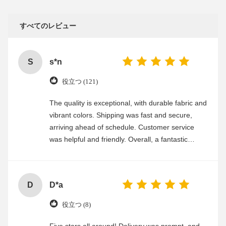
すべてのレビュー
S
s*n
役立つ (121)
The quality is exceptional, with durable fabric and
vibrant colors. Shipping was fast and secure,
arriving ahead of schedule. Customer service
was helpful and friendly. Overall, a fantastic
experience
D
D*a
役立つ (8)