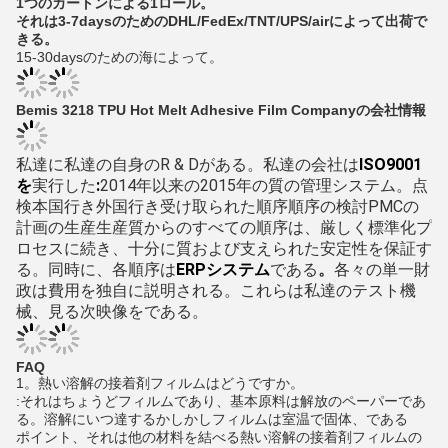
1つのカートンによる1ロール。
それは3-7daysのためのDHL/FedEx/TNT/UPS/airによって出荷で
きる。
15-30daysのための海によって。
Bemis 3218 TPU Hot Melt Adhesive Film Companyの会社情報
私達に私達の自身のR & Dがある。私達の会社は
ISO9001
を
実行した
:
2014年
以来の
2015年の
質の管理システム。
点
検本国行き外国行き受け取られた順序順序の検討PMCの
計画の生産生産質からのすべての順序は、厳しく標準化プ
ロセスに続き、十分に質および支えられた安定性を保証す
る。同時に、各順序は
ERPシステム
である
。
各々の単一財
政は費用を独自に説明される。これらは私達のテスト機
械、見る次映像をである。
FAQ
1。熱い溶解の接着剤フィルムはどうですか。
:それはちょうどフィルムであり、基本原料は解放のペーパーであ
る。溶解にいつ達するかしかしフィルムは室温で固体、である
ポイント、それは他の材料を結べる熱い溶解の接着剤フィルムの