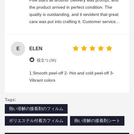
Five stars all around! Delivery was prompt, and
the product arrived in perfect condition. The
quality is outstanding, and it sevident that great
care was put into crafting it. Customer service
was friendly and efficient, ensuring a smooth and
enjoyable shopping experience.
E
ELEN
役立つ (30)
1.Smooth peel-off 2- Hot and cold peel-off 3-
Vibrant colors
Tags:
熱い溶解の接着剤のフィルム
ポリエステル付着力フィルム
熱い溶解の接着剤シート