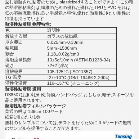
返し加熱され,粘着のために plasticizedすることができます.この種
の熱溶融粘着剤は,繊維のための優れた優れた,TPUとPVC.それは,
低の溶融流量指数,良い手感覚と弾性,優れた熱耐性,冷たい耐性の
特徴を持っています.
熱溶性粘着膜 物理特性:
色
透明性
解放する
層
ガラスの放出紙
厚さ範囲
0.025mm-0.30mm
幅範囲
5mm~1580mm
割合
1.18±0.02g/cm3
溶融流量指数
10±5g/10min (ASTM D1238-04)
硬さ
72±2 (岸A)
溶解範囲
105-125°C (ISO11357)
TG 温度
-27±10°C (GB/T 19466.2-2004)
活性化温度
116~157°C (チューニング)
熱溶性粘着膜 適用
DS8507は服,刺身,靴,荷物,ハンドバッグ,おもちゃ,帽子,スポーツ用
品に適用されます.
熱溶性粘着フィルム
パッケージ
普通の幅は 138cm 100ヤード
紙箱1個あたり1巻
無料のサンプルについては,テストを行うために 3-5ヤードの無料
のサンプルを提供することができます.