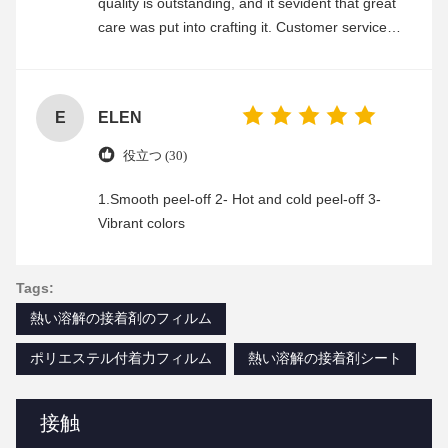
quality is outstanding, and it sevident that great
care was put into crafting it. Customer service
was friendly and efficient, ensuring a smooth and
enjoyable shopping experience.
E
ELEN
役立つ (30)
1.Smooth peel-off 2- Hot and cold peel-off 3-
Vibrant colors
Tags:
熱い溶解の接着剤のフィルム
ポリエステル付着力フィルム
熱い溶解の接着剤シート
接触