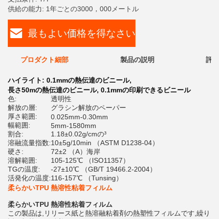
供給の能力: 1年ごとの3000，000メートル
最もよい価格を得なさい
プロダクト細部
製品の説明
評価
ハイライト:
0.1mmの熱伝達のビニール
,
長さ50mの熱伝達のビニール
,
0.1mmの印刷できるビニール
色:
透明性
解放の層:
グラシン解放のペーパー
厚さ範囲:
0.025mm-0.30mm
幅範囲:
5mm-1580mm
割合:
1.18±0.02g/cmの³
溶融流量指数:
10±5g/10min （ASTM D1238-04）
硬さ:
72±2 （A）海岸
溶解範囲:
105-125℃ （ISO11357）
TGの温度:
-27±10℃ （GB/T 19466.2-2004）
活発化の温度:
116-157℃ （Tunsing）
柔らかいTPU 熱溶性粘着フィルム
柔らかいTPU 熱溶性粘着フィルム
この製品は,リリース紙と熱溶融粘着剤の熱塑性フィルムです,繰り