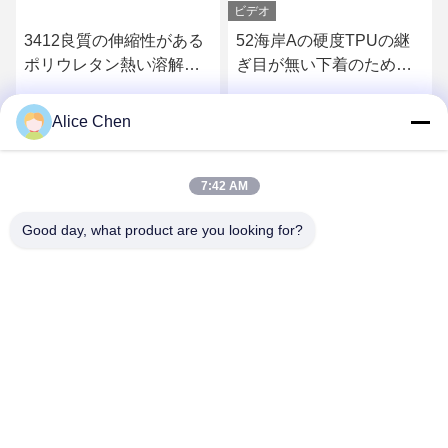
ビデオ
3412良質の伸縮性がある
52海岸Aの硬度TPUの継
ポリウレタン熱い溶解の
ぎ目が無い下着のための
付着力フィルム
熱い溶解の付着力フィル
ム
Alice Chen
さ
最もよい価格を得なさ
最もよい価格を得なさ
い
い
7:42 AM
Good day, what product are you looking for?
Shenzhen Tunsing Plastic Products Co., Ltd.
ts02@tunsing.com.cn
86-755-8996-0062
Tunsingの工業地帯、第28 Xiatian村、Longtianの通り、
Pingshan地区、シンセン都市、広東省、中国