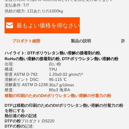
支払条件: T/T
供給の能力: 1日あたりの1000kg
最もよい価格を得なさい
プロダクト細部
製品の説明
評価
ハイライト:
DTFポリウレタン熱い溶解の接着剤の粉
,
RoHsの熱い溶解の接着剤の粉
,
DTFポリウレタン熱い溶解の粉
出現:
白い粉
構成:
TPU
密度 ASTM D-792:
1.20±0.02 g/cmの³
溶解ポイント DSC:
95-115 ℃
溶解索引 ASTM D-1238:
30±7 g/10min
硬度:
80±3 海岸A
移動の印刷のためのDtfポリウレタン熱い溶解の付着力の粉
DTFは移動の印刷のためのDtfポリウレタン熱い溶解の付着力の粉
を粉にする
熱伝達の粉の記述
DTFの粉
プロダクト:DS220
DTFの粉の
記述: