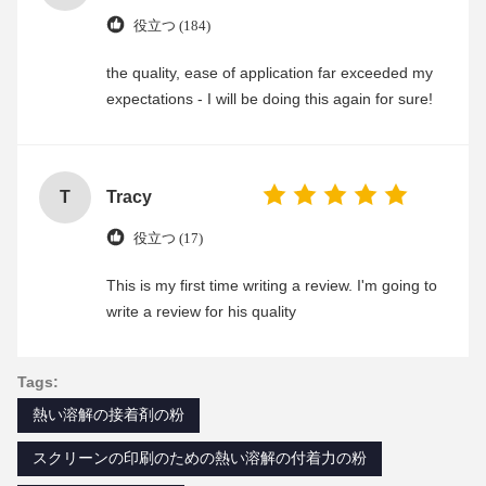
役立つ (184)
the quality, ease of application far exceeded my
expectations - I will be doing this again for sure!
T
Tracy
役立つ (17)
This is my first time writing a review. I'm going to
write a review for his quality
Tags:
熱い溶解の接着剤の粉
スクリーンの印刷のための熱い溶解の付着力の粉