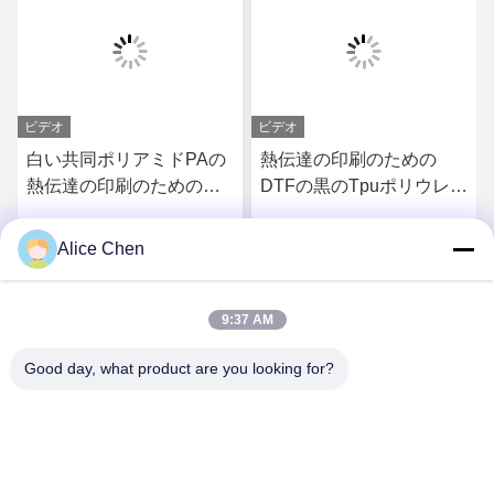
ビデオ
ビデオ
白い共同ポリアミドPAの
熱伝達の印刷のための
熱伝達の印刷のための洗
DTFの黒のTpuポリウレタ
濯できる熱い溶解の粉
ン熱い溶解の付着力の粉
Alice Chen
さ
最もよい価格を得なさ
最もよい価格を得なさ
い
い
9:37 AM
Good day, what product are you looking for?
Shenzhen Tunsing Plastic Products Co., Ltd.
ts02@tunsing.com.cn