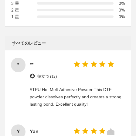
3 星
0%
2 星
0%
1 星
0%
すべてのレビュー
*
**
役立つ (12)
#TPU Hot Melt Adhesive Powder This DTF
powder dissolves perfectly and creates a strong,
lasting bond. Excellent quality!
Y
Yan