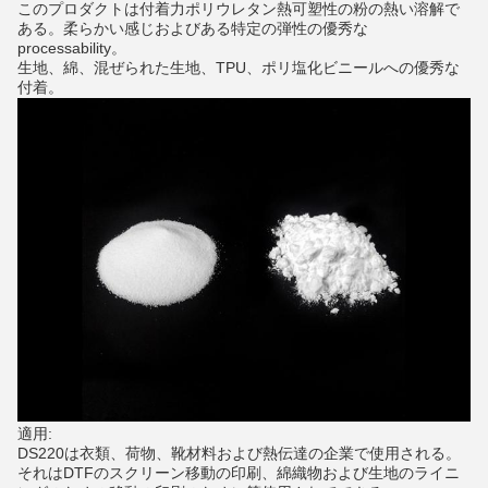
このプロダクトは付着力ポリウレタン熱可塑性の粉の熱い溶解で
ある。柔らかい感じおよびある特定の弾性の優秀な
processability。
生地、綿、混ぜられた生地、TPU、ポリ塩化ビニールへの優秀な
付着。
適用:
DS220は衣類、荷物、靴材料および熱伝達の企業で使用される。
それはDTFのスクリーン移動の印刷、綿織物および生地のライニ