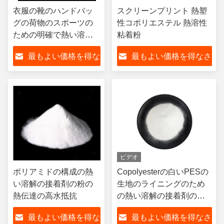
衣服の靴のハンドバッ
スクリーンプリント 熱塑
グの荷物のスポーツの
性コポリエステル 熱溶性
ための明確で熱い溶解
粘着粉
の接着剤の粉の高密度
最もよい価格を得な
最もよい価格を得なさ
さい
い
ビデオ
ポリアミドの構成の熱
Copolyesterの白いPESの
い溶解の接着剤の粉の
生地のライニングのため
熱伝達の高水抵抗
の熱い溶解の接着剤の粉
の接着剤
最もよい価格を得な
最もよい価格を得なさ