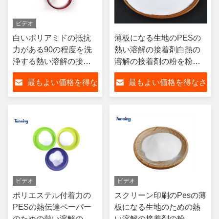
ビデオ
白いポリアミドの抵抗
薄板になる生地のPESの
力がある90の程度を洗
熱い溶解の接着剤白熱の
浄する熱い溶解の接着
溶解の接着剤の粉を粉に
剤の粉
するため
最もよい価格を得な
最もよい価格を得なさ
さい
い
ビデオ
ビデオ
ポリエステル付着力の
スクリーン印刷のPesの薄
PESの熱伝達ペーパー
板になる生地のための熱
のための熱い溶解の接
い溶解の接着剤の粉