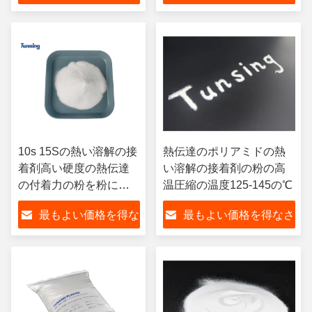
さい
い
10s 15Sの熱い溶解の接
熱伝達のポリアミドの熱
着剤高い硬度の熱伝達
い溶解の接着剤の粉の高
の付着力の粉を粉にす
温圧縮の温度125-145の℃
るため
最もよい価格を得な
最もよい価格を得なさ
さい
い