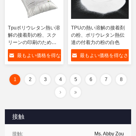
Tpuポリウレタン熱い溶
TPUの熱い溶解の接着剤
解の接着剤の粉、スク
の粉、ポリウレタン熱伝
リーンの印刷のための
達の付着力の粉の白色
熱い溶解の付着力の粉
最もよい価格を得な
最もよい価格を得なさ
さい
い
1
2
3
4
5
6
7
8
接触
接触:
Ms. Abby Zou