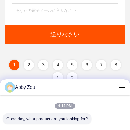
送りなさい
1
2
3
4
5
6
7
8
Abby Zou
6:13 PM
Good day, what product are you looking for?