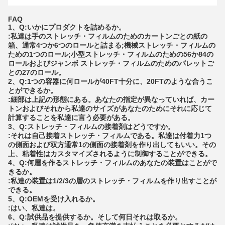
FAQ
1、Q:いかにプロダクトを詰めるか。
:私達は手のストレッチ・フィルムのためのカートンごとの紙の
箱、通常4つか6つのロールと詰まる;機械ストレッチ・フィルムの
ための1つのロール;小型ストレッチ・フィルムのための56か84の
ロールおよびジャンボ ストレッチ・フィルムのためのパレットご
との27のロール。
2、Q:1つの容器に何ロールが40FT十分に、20FTのような合うこ
とができるか。
:細部は上記の形態にある。あなたの指定が異なっていれば、カー
トンおよびそれから私達のサイズがあなたのためにそれに応じて
計算することを私達に言う必要がある。
3、Q:ストレッチ・フィルムの接着剤はどうですか。
:それは自己接着ストレッチ・フィルムである。私達は付着力1つ
の側面および双方通常1の側面の接着剤を作り出してもいい。その
上、粘着性はカスタマイズされるように制御することができる。
4、Q:何層を作るストレッチ・フィルムのあなたの装置はことがで
きるか。
:私達の装置は1/2/3の層のストレッチ・フィルムを作り出すことが
できる。
5、Q:OEMを受け入れるか。
:はい、私達は。
6、Q:試供品を提供するか。そして何日それは取るか。