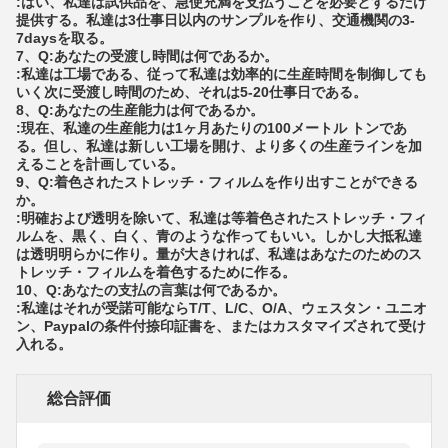
:はい、私達は試供品を、急使充満を支払うことを必要とするだけ
提供する。私達は3仕事日以内のサンプルを作り、交通機関の3-
7daysを取る。
7、Q:あなたの受渡し時間は何であるか。
:私達は工場である、従って私達は効率的に生産時間を制御しても
いく次に受渡し時間のため、それは5-20仕事日である。
8、Q:あなたの生産能力は何であるか。
:現在、私達の生産能力は1ヶ月あたりの100メートル トンであ
る。但し、私達は新しい工場を開け、より多くの生産ラインを加
えることを計画している。
9、Q:着色されたストレッチ・フィルムを作り出すことができる
か。
:明確および透明を除いて、私達は等着色されたストレッチ・フィ
ルムを、黒く、白く、青のような作ってもいい。しかし大抵私達
は透明明らかに作り。量が大きければ、私達はあなたのためのス
トレッチ・フィルムを着色するために作る。
10、Q:あなたの支払の言葉は何であるか。
:私達はそれが受諾可能ならT/T、L/C、O/A、ウェスタン・ユニオ
ン、Paypalの条件付捺印証書を、またはカスタマイズされて受け
入れる。
総合評価