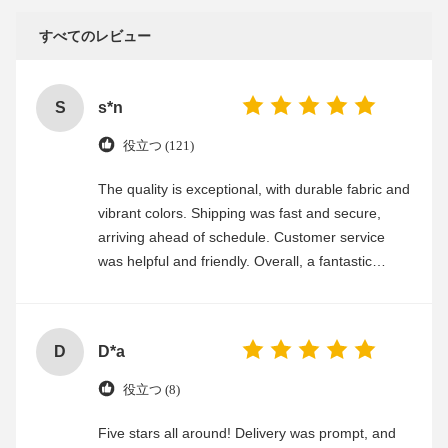
すべてのレビュー
S
s*n
役立つ (121)
The quality is exceptional, with durable fabric and
vibrant colors. Shipping was fast and secure,
arriving ahead of schedule. Customer service
was helpful and friendly. Overall, a fantastic
experience
D
D*a
役立つ (8)
Five stars all around! Delivery was prompt, and