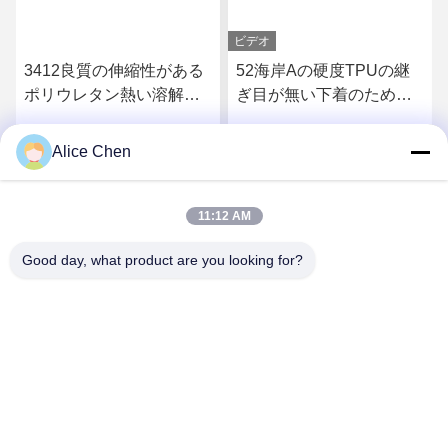
ビデオ
3412良質の伸縮性がある
52海岸Aの硬度TPUの継
ポリウレタン熱い溶解の
ぎ目が無い下着のための
付着力フィルム
熱い溶解の付着力フィル
ム
Alice Chen
さ
最もよい価格を得なさ
最もよい価格を得なさ
い
い
11:12 AM
Good day, what product are you looking for?
Shenzhen Tunsing Plastic Products Co., Ltd.
ts02@tunsing.com.cn
86-755-8996-0062
Tunsingの工業地帯、第28 Xiatian村、Longtianの通り、