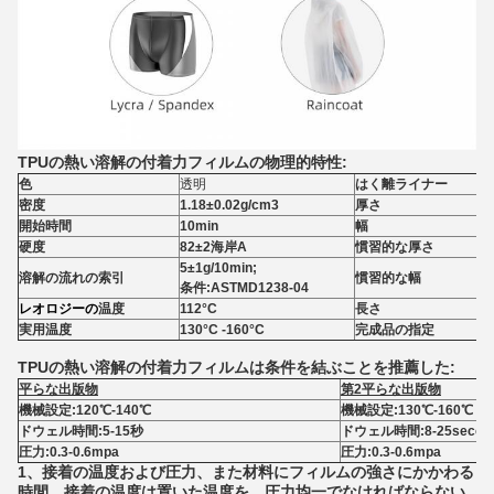
TPUの熱い溶解の付着力フィルムの物理的特性:
色
透明
はく離ライナー
密度
1.18±0.02g/cm3
厚さ
開始時間
10min
幅
硬度
82±2海岸A
慣習的な厚さ
5±1g/10min;
溶解の流れの索引
慣習的な幅
条件:ASTMD1238-04
レオロジーの
温度
112°C
長さ
実用温度
130°C -160°C
完成品の指定
TPUの熱い溶解の付着力フィルムは条件を結ぶことを推薦した:
平らな出版物
第2平らな出版物
機械設定:120℃-140℃
機械設定:130℃-160℃
ドウェル時間:5-15秒
ドウェル時間:8-25secon
圧力:0.3-0.6mpa
圧力:0.3-0.6mpa
1、接着の温度および圧力、また材料にフィルムの強さにかかわる
時間。接着の温度は置いた温度を、圧力均一でなければならない