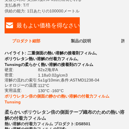
支払条件: T/T
供給の能力: 1日あたりの100000メートル
最もよい価格を得なさい
プロダクト細部
製品の説明
評価
ハイライト:
二重側面の熱い溶解の接着剤フィルム
,
ポリウレタン熱い溶解の付着力フィルム
,
Tunsingの柔らかく熱い溶解の接着剤のフィルム
硬度:
82±2海岸A
密度:
1.18±0.02g/cm3
溶解の流れの索引:
5±1g/10min;条件:ASTMD1238-04
レオロジーの温度:
112°C
実用温度:
130°C -160°C
ポリウレタン倍の側面の静かの熱い溶解の付着力フィルム
Tunsing
柔らかいポリウレタン倍の側面テープ織布のための熱い溶
解の付着力フィルム
熱い溶解の付着力フィルム プロダクト:DS8501