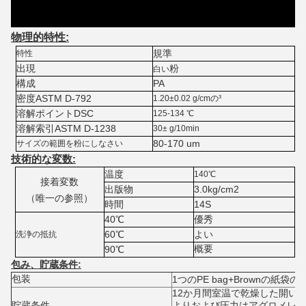
物理的特性:
規準
特性
出現
粉
白い
構成
PA
密度ASTM D-792
1.20±0.02 g/cmの³
溶解ポイントDSC
125-134 ℃
溶解索引ASTM D-1238
30± g/10min
80-170 um
サイズの範囲を粉にしなさい
技術的な変数:
温度
140℃
接着変数
出版物
3.0kg/cm2
（唯一の参照）
時間
14S
40℃
優秀
60℃
よい
洗浄の抵抗
概要
90℃
包み、
貯蔵条件
:
包装
1つのPE bag+Brownの紙袋の2
12か月間室温で乾燥した開い
貯蔵条件
よりおよび圧力はアグロメレー