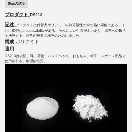
製品の説明
プロダクト:
DS213
記述:
プロダクトは付着力ポリアミドの熱可塑性の粉の熱い溶解である。そ
れに優秀なprocessabilityがある。それによい付着がよいあり、織布への抵抗
を洗浄する。通常の酵素の洗浄のために適した。
構成:
ポリアミド
適用:
DS213は衣類、靴、荷物、ハンドバッグ、おもちゃ、帽子、スポーツ用品で
使用される。物理的性質。