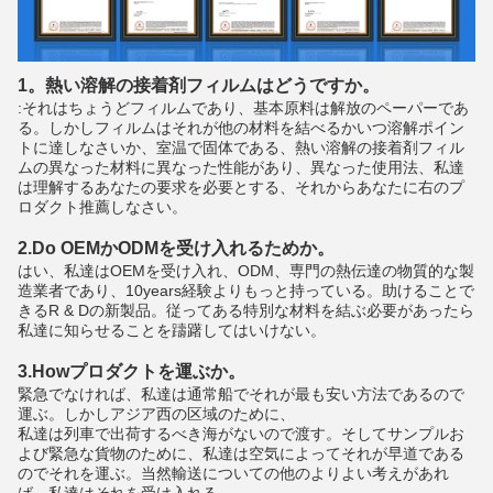
1。熱い溶解の接着剤フィルムはどうですか。
:それはちょうどフィルムであり、基本原料は解放のペーパーであ
る。しかしフィルムはそれが他の材料を結べるかいつ溶解ポイン
トに達しなさいか、室温で固体である、熱い溶解の接着剤フィル
ムの異なった材料に異なった性能があり、異なった使用法、私達
は理解するあなたの要求を必要とする、それからあなたに右のプ
ロダクト推薦しなさい。
2.Do OEMかODMを受け入れるためか。
はい、私達はOEMを受け入れ、ODM、専門の熱伝達の物質的な製
造業者であり、10years経験よりもっと持っている。助けることで
きるR & Dの新製品。従ってある特別な材料を結ぶ必要があったら
私達に知らせることを躊躇してはいけない。
3.Howプロダクトを運ぶか。
緊急でなければ、私達は通常船でそれが最も安い方法であるので
運ぶ。しかしアジア西の区域のために、
私達は列車で出荷するべき海がないので渡す。そしてサンプルお
よび緊急な貨物のために、私達は空気によってそれが早道である
のでそれを運ぶ。当然輸送についての他のよりよい考えがあれ
ば、私達はそれを受け入れる。