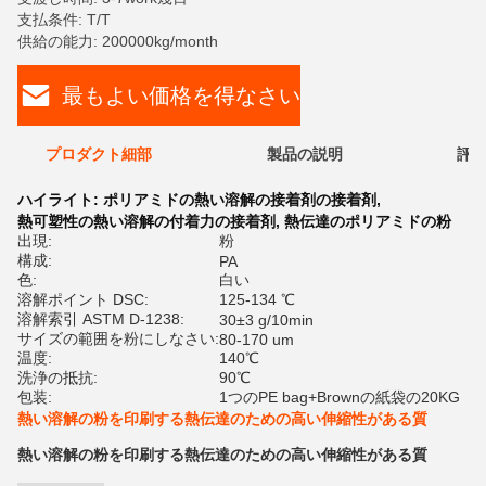
支払条件: T/T
供給の能力: 200000kg/month
最もよい価格を得なさい
プロダクト細部
製品の説明
評価
ハイライト:
ポリアミドの熱い溶解の接着剤の接着剤
,
熱可塑性の熱い溶解の付着力の接着剤
,
熱伝達のポリアミドの粉
出現:
粉
構成:
PA
色:
白い
溶解ポイント DSC:
125-134 ℃
溶解索引 ASTM D-1238:
30±3 g/10min
サイズの範囲を粉にしなさい:
80-170 um
温度:
140℃
洗浄の抵抗:
90℃
包装:
1つのPE bag+Brownの紙袋の20KG
熱い溶解の粉を印刷する熱伝達のための高い伸縮性がある質
熱い溶解の粉を印刷する熱伝達のための高い伸縮性がある質