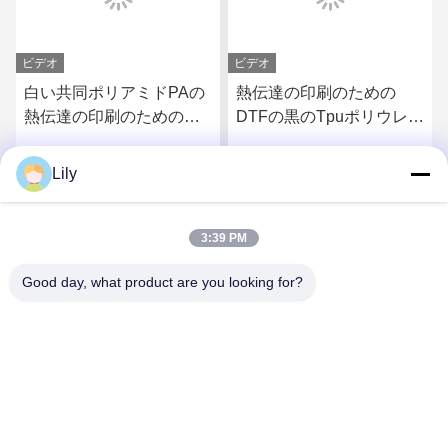
ビデオ
ビデオ
白い共同ポリアミドPAの
熱伝達の印刷のための
熱伝達の印刷のための洗
DTFの黒のTpuポリウレタ
濯できる熱い溶解の粉
ン熱い溶解の付着力の粉
Lily
さ
最もよい価格を得なさ
最もよい価格を得なさ
い
い
3:39 PM
Good day, what product are you looking for?
Shenzhen Tunsing Plastic Products Co., Ltd.
ts02@tunsing.com.cn
86-755-8996-0062