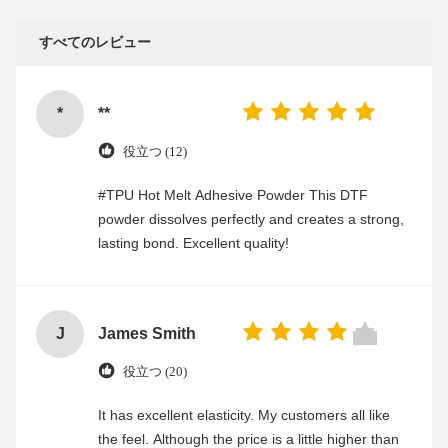
すべてのレビュー
*
**
役立つ (12)
#TPU Hot Melt Adhesive Powder This DTF
powder dissolves perfectly and creates a strong,
lasting bond. Excellent quality!
J
James Smith
役立つ (20)
It has excellent elasticity. My customers all like
the feel. Although the price is a little higher than