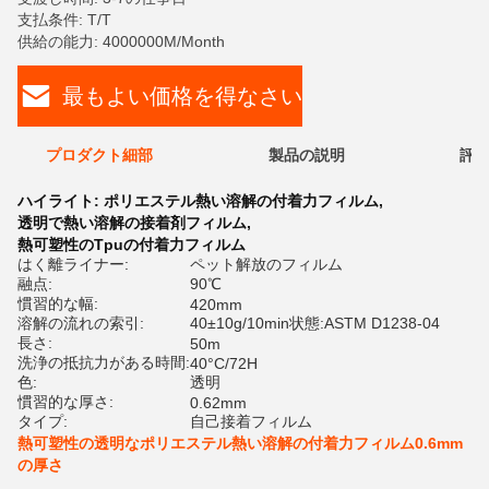
支払条件: T/T
供給の能力: 4000000M/Month
最もよい価格を得なさい
プロダクト細部
製品の説明
評価
ハイライト:
ポリエステル熱い溶解の付着力フィルム
,
透明で熱い溶解の接着剤フィルム
,
熱可塑性のTpuの付着力フィルム
はく離ライナー:
ペット解放のフィルム
融点:
90℃
慣習的な幅:
420mm
溶解の流れの索引:
40±10g/10min状態:ASTM D1238-04
長さ:
50m
洗浄の抵抗力がある時間:
40°C/72H
色:
透明
慣習的な厚さ:
0.62mm
タイプ:
自己接着フィルム
熱可塑性の透明なポリエステル熱い溶解の付着力フィルム0.6mm
の厚さ