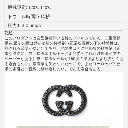
機械設定:
120℃-140℃
ドウェル時間:5-15秒
圧力:0.3-0.6mpa
記述:
このプロダクトは自己接着熱い溶解のフィルムである。二重層状
構造:最初の層は熱い溶解の接着剤（正常な温度の下の粘着性は、
熱される必要がない）であり、他の層はアクリル酸の粘着剤（正
常な温度に、自己接着エネルギーおよび委託された以外タイプの
ペーパーがある）
自己接着レベルが150度の温度よりより少なくあ
る場合もない、接着剤を失わないために
で
、またヨーロッパの要
求の索引と一直線に繰り返しのり、である場合もある。