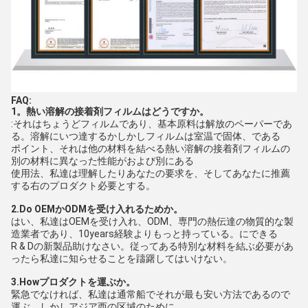
FAQ:
1。熱い溶解の接着剤フィルムはどうですか。
:それはちょうどフィルムであり、基本原料は解放のペーパーであ
る。溶解にいつ達するかしかしフィルムは室温で固体、である
ポイント、それは他の材料を結べる熱い溶解の接着剤フィルムの
別の材料に異なった性能がおよび別にある
使用法、私達は理解したりあなたの要求を、そしてあなたに推薦
する右のプロダクト必要とする。
2.Do OEMかODMを受け入れるためか。
はい、私達はOEMを受け入れ、ODM、専門の熱伝達の物質的な製
造業者であり、10years経験よりもっと持っている。にできる
R & Dの新製品助けなさい。従ってある特別な材料を結ぶ必要があ
ったら私達に知らせることを躊躇してはいけない。
3.Howプロダクトを運ぶか。
緊急でなければ、私達は通常船でそれが最も安い方法であるので
運ぶ。しかしアジア西の区域のために、