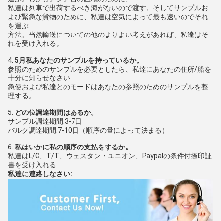
私達は列車で出荷するべき海がないので渡す。そしてサンプルお
よび緊急な貨物のために、私達は空気によって最も速いのでそれ
を運ぶ
方法。当然輸送についての他のよりよい考えがあれば、私達はそ
れを受け入れる。
4. 
5月私あなたのサンプルを持っているか。
参照のためのサンプルを必要としたら、私達にあなたの住所/船を
十分に知らせなさい
急使および私達とのモードはあなたの参照のためのサンプルを整
理する。
5. 
どの位調達期間はあるか。
サンプル調達期間:3-7日
バルク調達期間:7-10日（順序の量によって決まる）
6. 
私はいかに私の順序の支払をするか。
私達はL/C、T/T、ウェスタン・ユニオン、Paypalの条件付捺印証
書を受け入れる
私達に連絡しなさい: