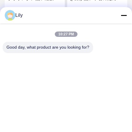
付着力フィルム
熱い溶解の付着力フィル
ム
Lily
さ
最もよい価格を得なさ
最もよい価格を得なさ
い
い
10:27 PM
Good day, what product are you looking for?
Shenzhen Tunsing Plastic Products Co., Ltd.
ts02@tunsing.com.cn
86-755-8996-0062
Tunsingの工業地帯、第28 Xiatian村、Longtianの通り、
Pingshan地区、シンセン都市、広東省、中国