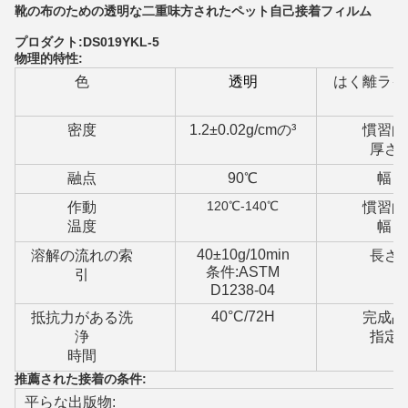
靴の布のための透明な二重味方されたペット自己接着フィルム
プロダクト:DS019YKL-5
物理的特性:
色
透明
はく離ライ
密度
1.2±0.02g/cmの³
慣習的
厚さ
融点
90℃
幅
120℃-140℃
作動
慣習的
温度
幅
40±10g/10min
溶解の流れの索
長さ
条件:ASTM
引
D1238-04
40°C/72H
抵抗力がある洗
完成品
浄
指定
時間
推薦された接着の条件:
平らな出版物: