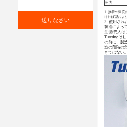
圧力
1. 接着の
ければ型およ
送りなさい
2. 使用
製造によっ
注:販売人は
Tunsin
の前に、製
造の段階の
きではない