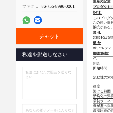
生産の記述
ファクシミリ:
86-755-8996-0061
プロダクト:
記述:
このプロダ
この熱い溶
抵抗がある
適用:
チャット
DS8610
構成:
ポリウレタン
物理的特性:
私達を郵送しなさい
色
割合
開始時間
流動性の索
硬度
溶ける範囲
活発化の温
最初ラミネ
機械型の温
高温圧縮の