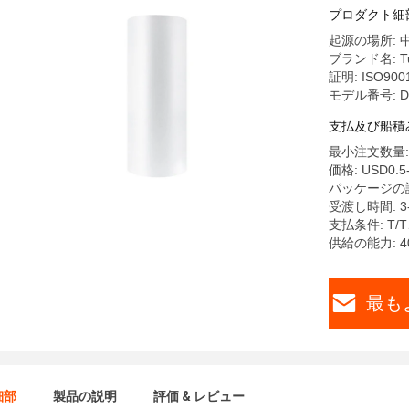
つ
プロダクト細
起源の場所: 
ブランド名: Tu
証明: ISO9001
モデル番号: D
支払及び船積
最小注文数量: 
価格: USD0.5-
パッケージの詳細: 
受渡し時間: 3
支払条件: T/
供給の能力: 400
最も
細部
製品の説明
評価 & レビュー