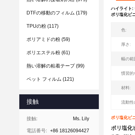
ハイライト:
DTFの移動のフィルム
(179)
ポリ塩化ビ
TPUの粉
(117)
色:
ポリアミドの粉
(59)
厚さ:
ポリエステル粉
(61)
幅の範
熱い溶解の粘着テープ
(99)
慣習的
ペット フィルム
(121)
材料:
接触
流動性
ポリ塩化ビニ
接触:
Ms. Lily
ポリ塩化
電話番号:
+86 18126094427