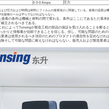
圧力
0.3-0.6mpa
温度および圧力および時間は材料にフィルムの接着強さに関連している。接着の温度は
び出版物ロールは平らでなければならない。
された接着の条件は機械と材料の間で変わる。条件はここにであるただ基
て確立されるべきである。
これによってTunsingが製造工程の部品の保証を受け入れることを断る
gはしっかりと情報量が信頼できることを信じる。但し、可能な問題のた
造業者は使用されるべき項目のためのプロダクトの適合性を定めなけれ
危険そして可能な問題に耐えなければならない。販売人および製造業者
。