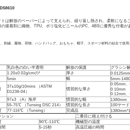
DS8610
クトは解放のペーパーによって支えられ、繰り返し熱され、柔軟になる
解の接着剤に織物、TPU、ポリ塩化ビニールのPC、ABSに優秀な付着
。
は衣類、刺繍、履物、荷物、ハンドバッグ、おもちゃ、帽子、スポーツ材料の結合で使用
乳白色の白い半透明
解放の保護
グラシン
1.20±0.02g/cmの³
厚さ
0.0125mm
幅
5min
5mm-148
0.05mm、
37±10g/10mins （ASTM
引
慣習的な厚さ
0.10mm
D1238-04）
0.12mm、
97±3 （A）海岸
慣習的な幅
1380mm
55-75℃ （Tunsing DSC 214）
慣習的な長さ
100ヤード
度
77-116℃ （Tunsing）
完成品
1380mm*10
ーション
二番目に植え付ける
度
90℃-110℃
機械型の温度
時間
5-15秒
高温圧縮の時間