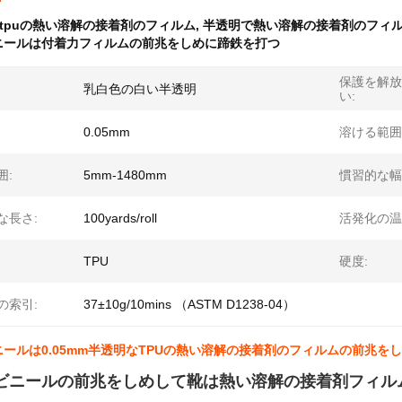
tpuの熱い溶解の接着剤のフィルム
,
半透明で熱い溶解の接着剤のフィ
ニールは付着力フィルムの前兆をしめに蹄鉄を打つ
保護を解放
乳白色の白い半透明
い:
0.05mm
溶ける範囲
囲:
5mm-1480mm
慣習的な幅
な長さ:
100yards/roll
活発化の温
TPU
硬度:
の索引:
37±10g/10mins （ASTM D1238-04）
ールは0.05mm半透明なTPUの熱い溶解の接着剤のフィルムの前兆を
ビニールの前兆をしめして靴は熱い溶解の接着剤フィル