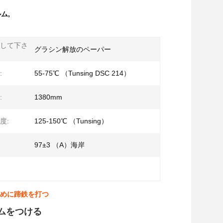
ルム
,
して下さ
グラシン解放のペーパー
:
55-75℃ （Tunsing DSC 214）
:
1380mm
度:
125-150℃ （Tunsing）
97±3 （A）海岸
しめに蹄鉄を打つ
ムをつける