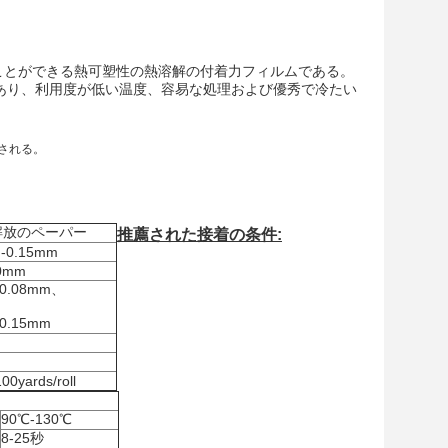
ことができる熱可塑性の熱溶解の付着力フィルムである。
があり、利用度が低い温度、容易な処理および優秀で冷たい
される。
解放のペーパー
推薦された接着の条件:
-0.15mm
0mm
0.08mm、
0.15mm
0yards/roll
90℃-130℃
8-25秒