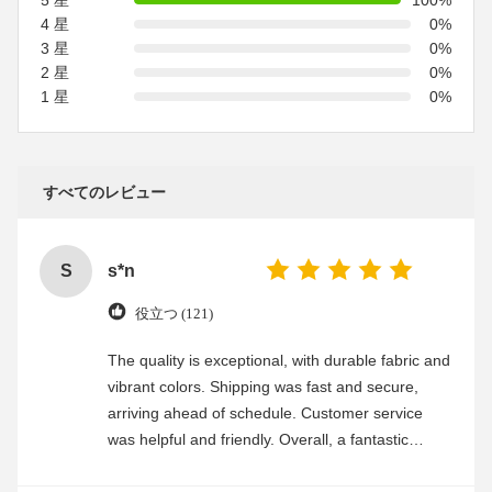
5 星
100%
4 星
0%
3 星
0%
2 星
0%
1 星
0%
すべてのレビュー
S
s*n
役立つ (121)
The quality is exceptional, with durable fabric and
vibrant colors. Shipping was fast and secure,
arriving ahead of schedule. Customer service
was helpful and friendly. Overall, a fantastic
experience