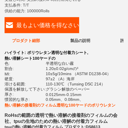
支払条件: T/T
供給の能力: 100000Rolls
最もよい価格を得なさい
プロダクト細部
製品の説明
評価
ハイライト:
ポリウレタン透明な付着力シート
,
熱い溶解シート100ヤードの
色:
半透明な白い霧
割合:
1.20±0.02g/cmの³
10±5g/10mins （ASTM D1238-04）
MI:
硬度:
97±2 （A）海岸
溶ける範囲:
110-130℃ （Tunsing DSC 214）
保護を解放して下さい:
グラシン解放のペーパー
厚さ:
0.0125mm-0.15mm
慣習的な厚さ:
0.05mm、0.08mm、
熱い溶解の接着剤のフィルム透明な100ヤードのポリウレタン
RoHsの範囲の透明で熱い溶解の接着剤のフィルムの会
社、tpuの生地のための熱い溶解の付着力フィルム
tpuの熱い溶解の付着力フィルム プロダクト:DS8613