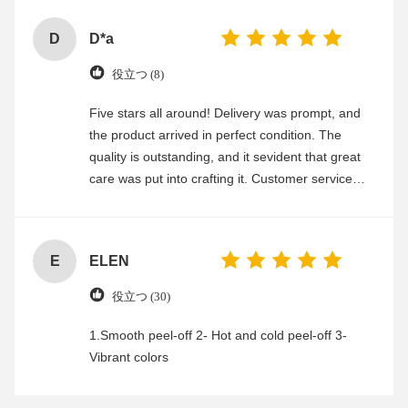
D
D*a
役立つ (8)
Five stars all around! Delivery was prompt, and
the product arrived in perfect condition. The
quality is outstanding, and it sevident that great
care was put into crafting it. Customer service
was friendly and efficient, ensuring a smooth and
enjoyable shopping experience.
E
ELEN
役立つ (30)
1.Smooth peel-off 2- Hot and cold peel-off 3-
Vibrant colors