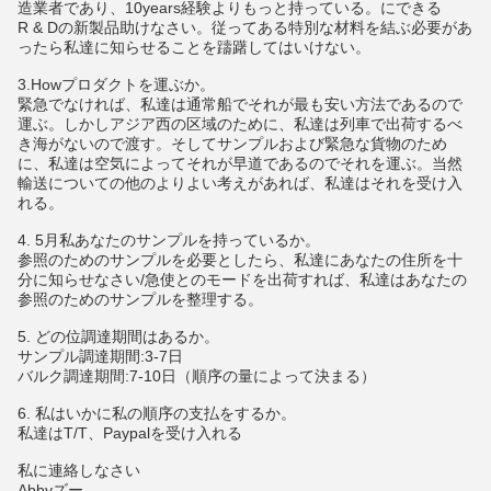
造業者であり、10years経験よりもっと持っている。にできる
R & Dの新製品助けなさい。従ってある特別な材料を結ぶ必要があ
ったら私達に知らせることを躊躇してはいけない。
3.Howプロダクトを運ぶか。
緊急でなければ、私達は通常船でそれが最も安い方法であるので
運ぶ。しかしアジア西の区域のために、私達は列車で出荷するべ
き海がないので渡す。そしてサンプルおよび緊急な貨物のため
に、私達は空気によってそれが早道であるのでそれを運ぶ。当然
輸送についての他のよりよい考えがあれば、私達はそれを受け入
れる。
4. 5月私あなたのサンプルを持っているか。
参照のためのサンプルを必要としたら、私達にあなたの住所を十
分に知らせなさい/急使とのモードを出荷すれば、私達はあなたの
参照のためのサンプルを整理する。
5. どの位調達期間はあるか。
サンプル調達期間:3-7日
バルク調達期間:7-10日（順序の量によって決まる）
6. 私はいかに私の順序の支払をするか。
私達はT/T、Paypalを受け入れる
私に連絡しなさい
Abbyズー