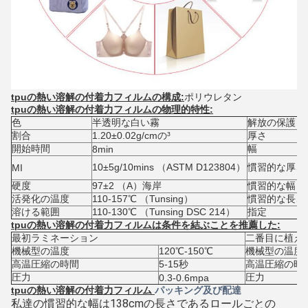
tpuの熱い溶解の付着力フィルムの構成:
ポリウレタン
tpuの熱い溶解の付着力フィルムの物理的特性:
色
半透明な白い霧
解放の保護
割合
1.20±0.02g/cmの³
厚さ
開始時間
幅
8min
10±5g/10mins （ASTM D123804）
慣習的な厚さ
MI
硬度
97±2 （A）海岸
慣習的な幅
活発化の温度
110-157℃ （Tunsing）
慣習的な長さ
溶ける範囲
110-130℃ （Tunsing DSC 214）
指定
tpuの熱い溶解の付着力フィルムは条件を結ぶことを推薦した:
最初ラミネーション
二番目に植え
機械型の温度
120℃-150℃
機械型の温度
高温圧縮の時間
5-15秒
高温圧縮の時
圧力
圧力
0.3-0.6mpa
tpuの熱い溶解の付着力フィルム
パッキング及び配達
私達の慣習的な幅は138cmの長さであるロールごとの