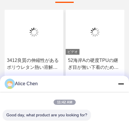
ビデオ
3412良質の伸縮性がある
52海岸Aの硬度TPUの継
ポリウレタン熱い溶解の
ぎ目が無い下着のための
付着力フィルム
熱い溶解の付着力フィル
ム
Alice Chen
さ
最もよい価格を得なさ
最もよい価格を得なさ
い
い
11:42 AM
Good day, what product are you looking for?