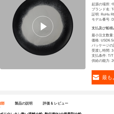
起源の場所: 
ブランド名: Tu
証明: RoHs R
モデル番号: D
支払及び船積
最小注文数量: 
価格: USD6.5/
パッケージの詳細
受渡し時間: 3
支払条件: T/T
供給の能力: 20
最も
細部
製品の説明
評価 & レビュー