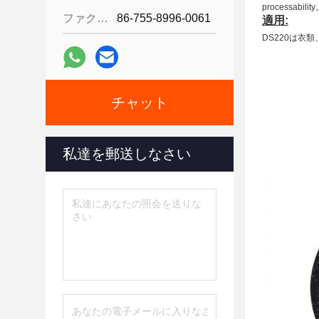
processa
ファクシミリ:
86-755-8996-0061
適用:
DS220は衣
チャット
私達を郵送しなさい