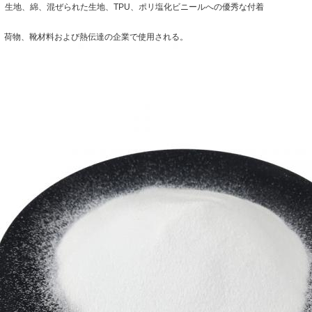
bility。生地、綿、混ぜられた生地、TPU、ポリ塩化ビニールへの優秀な付着
類、荷物、靴材料および熱伝達の企業で使用される。