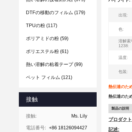
ハイライト:
DTFの移動のフィルム
(179)
出現:
TPUの粉
(117)
色:
ポリアミドの粉
(59)
溶解索引
1238:
ポリエステル粉
(61)
温度:
熱い溶解の粘着テープ
(99)
包装:
ペット フィルム
(121)
熱伝達のた
熱伝達のた
接触
製品の説明
接触:
Ms. Lily
プロダクト
電話番号:
+86 18126094427
記述: