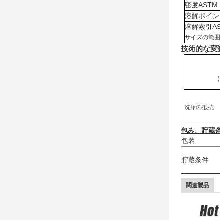
密度ASTM 
溶解ポイン
溶解索引AST
サイズの範囲
技術的な変
（
洗浄の抵抗
包み、
貯蔵
包装
貯蔵条件
関連製品