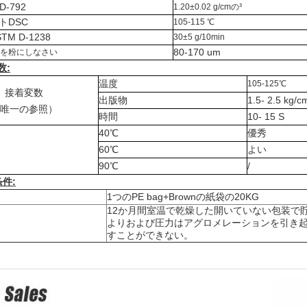
D-792
1.20±0.02 g/cmの³
トDSC
105-115 ℃
M D-1238
30±5 g/10min
80-170 um
を粉にしなさい
数:
温度
105-125℃
接着変数
出版物
1.5- 2.5 kg/c
唯一の参照）
時間
10- 15 S
40℃
優秀
60℃
よい
90℃
/
条件
:
1つのPE bag+Brownの紙袋の20KG
12か月間室温で乾燥した開いていない包装で
よりおよび圧力はアグロメレーションを引き
すことができない。