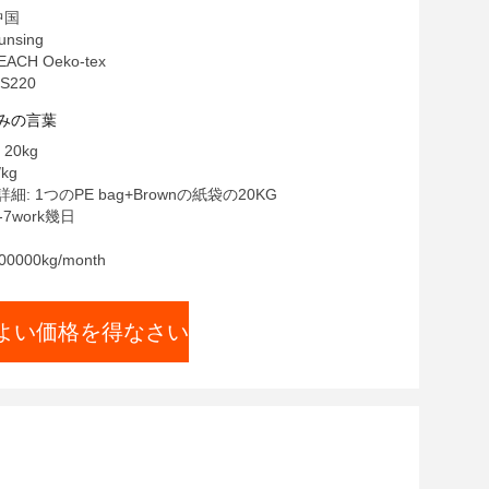
中国
nsing
EACH Oeko-tex
S220
みの言葉
20kg
kg
: 1つのPE bag+Brownの紙袋の20KG
-7work幾日
0000kg/month
よい価格を得なさい