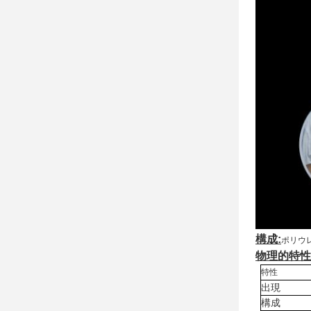
構成:
ポリウ
物理的特性
特性
出現
構成