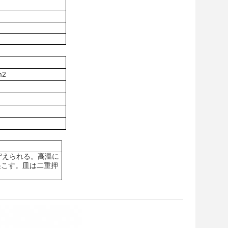
m2
貯えられる。高温に
起こす。皿は二重押