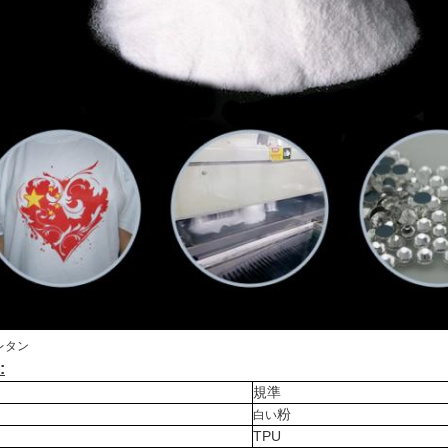
レタン
:
規準
粉
白い
TPU