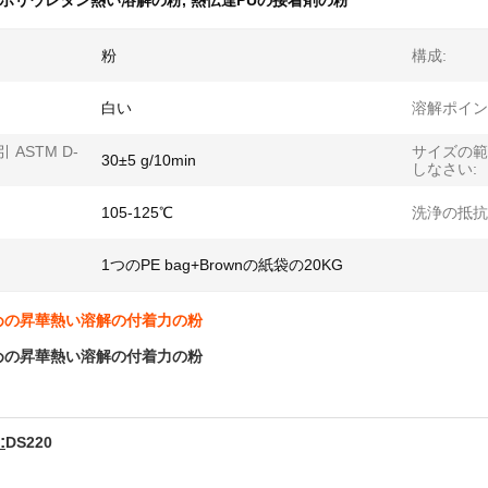
ポリウレタン熱い溶解の粉
,
熱伝達PUの接着剤の粉
粉
構成:
白い
溶解ポイント
 ASTM D-
サイズの範
30±5 g/10min
しなさい:
105-125℃
洗浄の抵抗
1つのPE bag+Brownの紙袋の20KG
めの昇華熱い溶解の付着力の粉
めの昇華熱い溶解の付着力の粉
:
DS220