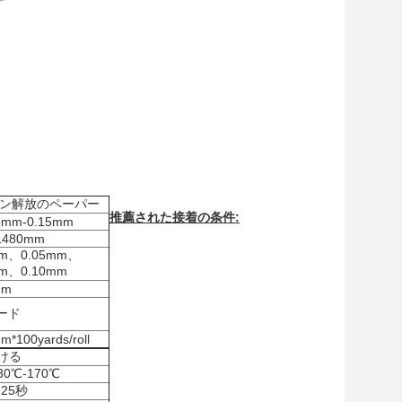
ン解放のペーパー
推薦された接着の条件:
5mm-0.15mm
1480mm
mm、0.05mm、
mm、0.10mm
mm
ヤード
*100yards/roll
ける
30℃-170℃
-25秒