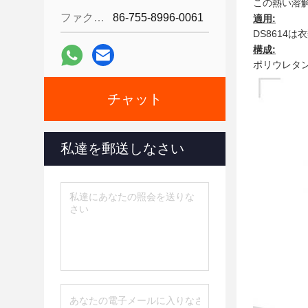
この熱い溶解
ファクシミリ:
86-755-8996-0061
適用:
DS8614は
衣
構成:
ポリウレタ
チャット
私達を郵送しなさい