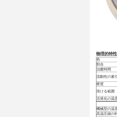
物理的特性
色
割合
治癒時間
流動性の索
硬度
溶ける範囲
活発化の温
機械型の温
高温圧縮の