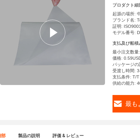
プロダクト細
起源の場所: 
ブランド名: Tu
証明: ISO900
モデル番号: D
支払及び船積
最小注文数量: 
価格: 0.59USD
パッケージの詳細: 1
受渡し時間: 3
支払条件: T/
供給の能力: 40
最も
細部
製品の説明
評価 & レビュー