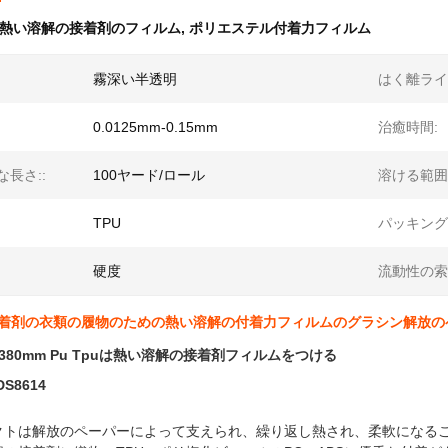
熱い溶解の接着剤のフィルム
,
ポリエステル付着力フィルム
霧深い半透明
はく離ライ
0.0125mm-0.15mm
治癒時間:
長さ::
100ヤード/ロール
溶ける範囲:
TPU
パッキング:
硬度
流動性の索
の接着剤の衣類の履物のための熱い溶解の付着力フィルムのグラシン解放
380mm Pu Tpuは熱い溶解の接着剤フィルムをつける
DS8614
クトは解放のペーパーによって支えられ、繰り返し熱され、柔軟になる