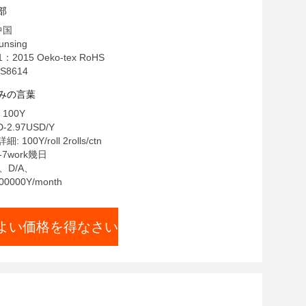
部
中国
nsing
1：2015 Oeko-tex RoHS
S8614
みの言葉
100Y
-2.97USD/Y
00Y/roll 2rolls/ctn
-7work幾日
T、D/A、
0000Y/month
よい価格を得なさい