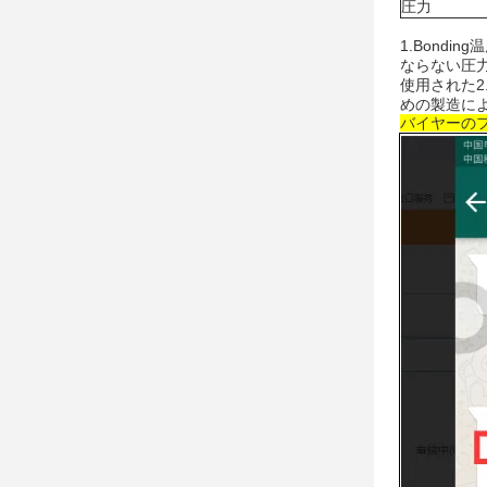
圧力
1.Bonding
温
ならない圧
使用された
めの製造に
バイヤーの