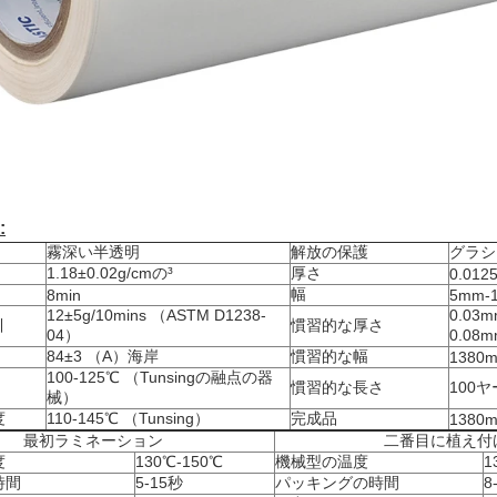
:
霧深い半透明
解放の保護
グラシ
1.18±0.02g/cmの³
厚さ
0.012
幅
8min
5mm-
12±5g/10mins （ASTM D1238-
0.03
引
慣習的な厚さ
04）
0.08
84±3 （A）海岸
慣習的な幅
1380
100-125℃ （Tunsingの融点の器
慣習的な長さ
100
械）
度
110-145℃ （Tunsing）
完成品
1380mm
最初ラミネーション
二番目に植え付
度
130℃-150℃
機械型の温度
1
時間
5-15秒
パッキングの時間
8