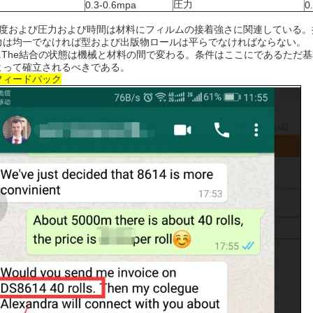
圧力
0.3-0.6mpa
0
度および圧力および時間は材料にフィルムの接着強さに関連している。
力は均一でなければ型および出版物ロールは平らでなければならない。
2.The結合の状態は機械と材料の間で変わる。条件はここにであるただ
よって確立されるべきである。
フィードバック