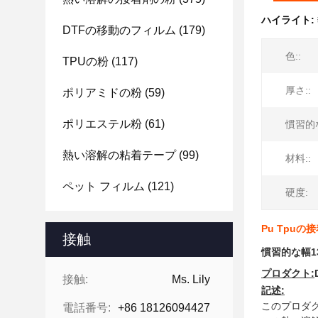
ハイライト:
DTFの移動のフィルム
(179)
色::
TPUの粉
(117)
厚さ::
ポリアミドの粉
(59)
ポリエステル粉
(61)
慣習的な
熱い溶解の粘着テープ
(99)
材料::
ペット フィルム
(121)
硬度:
Pu Tpu
接触
慣習的な幅1
プロダクト:
接触:
Ms. Lily
記述:
このプロダ
電話番号:
+86 18126094427