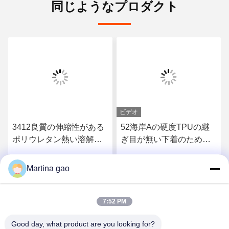
同じようなプロダクト
ビデオ
3412良質の伸縮性がある
52海岸Aの硬度TPUの継
ポリウレタン熱い溶解の
ぎ目が無い下着のための
付着力フィルム
熱い溶解の付着力フィル
ム
Martina gao
さ
最もよい価格を得なさ
最もよい価格を得なさ
い
い
7:52 PM
Good day, what product are you looking for?