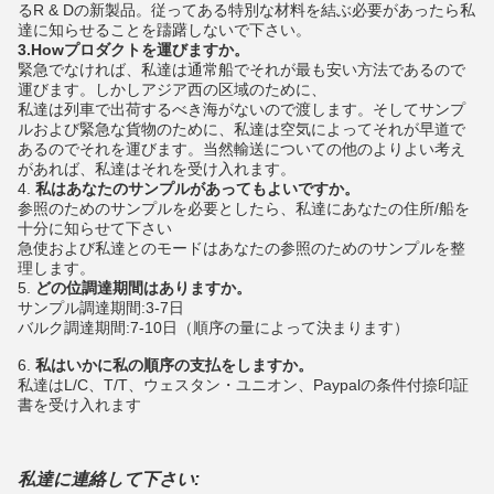
るR & Dの新製品。従ってある特別な材料を結ぶ必要があったら私
達に知らせることを躊躇しないで下さい。
3.Howプロダクトを運びますか。
緊急でなければ、私達は通常船でそれが最も安い方法であるので
運びます。しかしアジア西の区域のために、
私達は列車で出荷するべき海がないので渡します。そしてサンプ
ルおよび緊急な貨物のために、私達は空気によってそれが早道で
あるのでそれを運びます。当然輸送についての他のよりよい考え
があれば、私達はそれを受け入れます。
4.
私はあなたのサンプルがあってもよいですか。
参照のためのサンプルを必要としたら、私達にあなたの住所/船を
十分に知らせて下さい
急使および私達とのモードはあなたの参照のためのサンプルを整
理します。
5.
どの位調達期間はありますか。
サンプル調達期間:3-7日
バルク調達期間:7-10日（順序の量によって決まります）
6.
私はいかに私の順序の支払をしますか。
私達はL/C、T/T、ウェスタン・ユニオン、Paypalの条件付捺印証
書を受け入れます
私達に連絡して下さい: