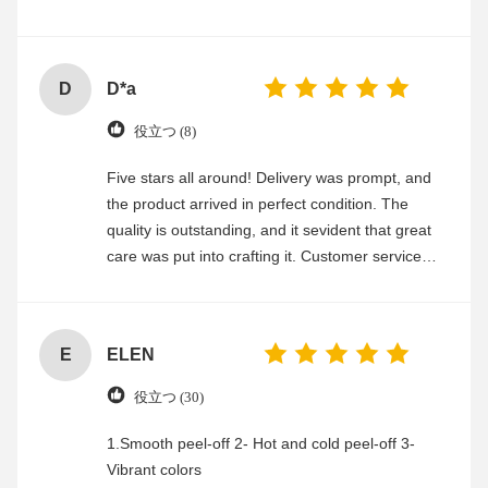
experience
D
D*a
役立つ (8)
Five stars all around! Delivery was prompt, and
the product arrived in perfect condition. The
quality is outstanding, and it sevident that great
care was put into crafting it. Customer service
was friendly and efficient, ensuring a smooth and
enjoyable shopping experience.
E
ELEN
役立つ (30)
1.Smooth peel-off 2- Hot and cold peel-off 3-
Vibrant colors