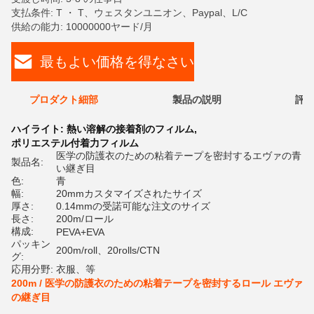
支払条件: T ・ T、ウェスタンユニオン、Paypal、L/C
供給の能力: 10000000ヤード/月
最もよい価格を得なさい
プロダクト細部
製品の説明
評価
ハイライト:
熱い溶解の接着剤のフィルム
,
ポリエステル付着力フィルム
医学の防護衣のための粘着テープを密封するエヴァの青
製品名:
い継ぎ目
色:
青
幅:
20mmカスタマイズされたサイズ
厚さ:
0.14mmの受諾可能な注文のサイズ
長さ:
200m/ロール
構成:
PEVA+EVA
パッキン
200m/roll、20rolls/CTN
グ:
応用分野:
衣服、等
200m / 医学の防護衣のための粘着テープを密封するロール エヴァ
の継ぎ目