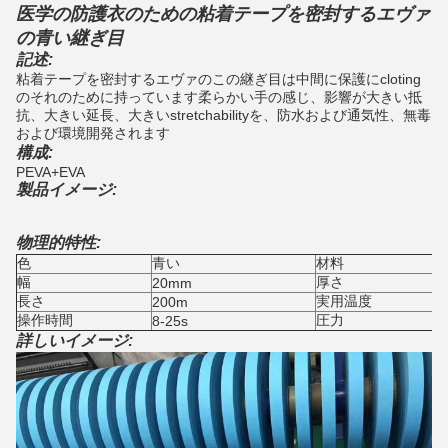
医学の防護衣のための粘着テープを密封するエヴァ
の青い継ぎ目
記述:
粘着テープを密封するエヴァのこの継ぎ目は中間に保護にcloting
のそれのために持っています柔らかい手の感じ、
影響が大きい抵
抗、大きい延長、大きいstretchabilityを、防水および通気性、無毒
および環境
開発されます
構成:
PEVA+EVA
製品イメージ:
物理的特性:
色
青い
材料
幅
厚さ
20mm
長さ
実用温度
200m
操作時間
圧力
8-25s
詳しいイメージ: