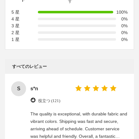
す
5 星
100%
4 星
0%
3 星
0%
2 星
0%
1 星
0%
すべてのレビュー
S
s*n
役立つ (121)
The quality is exceptional, with durable fabric and
vibrant colors. Shipping was fast and secure,
arriving ahead of schedule. Customer service
was helpful and friendly. Overall, a fantastic