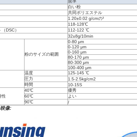
規準
白い粉
共同ポリエステル
1.20±0.02 g/cmの³
118-128℃
（DSC）
112-122 ℃
32±8g/10min
0-80 μm
0-120 μm
0-160 μm
粉のサイズの範囲
80-170 μm
80-300 μm
100-400 μm
温度
125-145 ℃
圧力
1.5-2.5kg/cm2
時間
10-15S
40℃
優秀
特性
60℃
よい
90℃
/
映像: