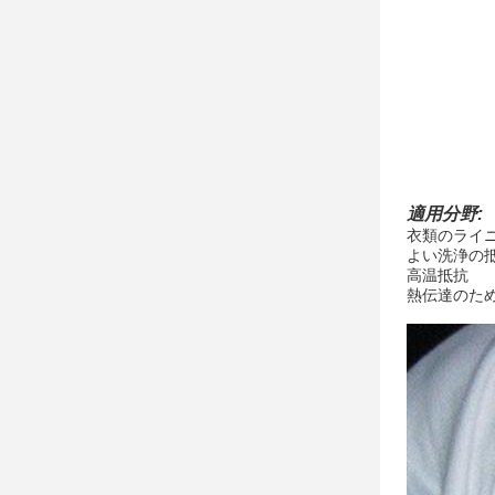
適用分野:
衣類のライ
よい洗浄の
高温抵抗
熱伝達のた