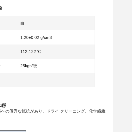
粉
白
1.20±0.02 g/cm3
112-122 ℃
:
25kgs/袋
の粉
への優秀な抵抗があり、ドライ クリーニング、化学繊維