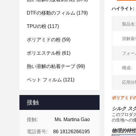
ハイライト:
DTFの移動のフィルム
(179)
製品名:
TPUの粉
(117)
溶解索
ポリアミドの粉
(59)
ポリエステル粉
(61)
フォー
熱い溶解の粘着テープ
(99)
構成:
ペット フィルム
(121)
応用分
ポリアミド
接触
シルク ス
このプロダ
接触:
Ms. Martina Gao
の生地への
物理的特性
電話番号:
86 18126266195