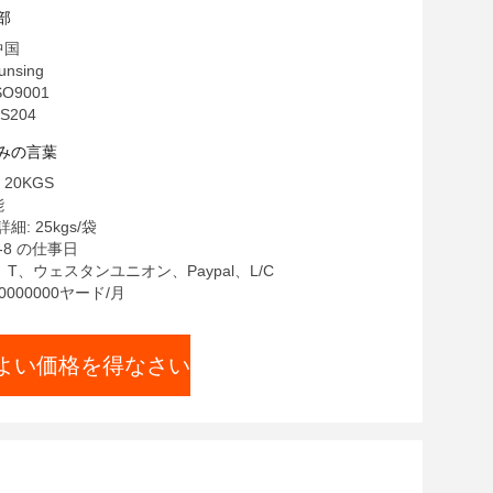
部
中国
nsing
SO9001
S204
みの言葉
20KGS
能
: 25kgs/袋
-8 の仕事日
・ T、ウェスタンユニオン、Paypal、L/C
0000000ヤード/月
よい価格を得なさい