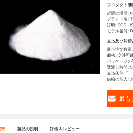
プロダクト細
起源の場所: 
ブランド名: Tu
証明: SGS , I
モデル番号: D
支払及び船積
最小注文数量: 
価格: 交渉可
パッケージの詳細
受渡し時間: 5
支払条件: T 
供給の能力: 1
最も
細部
製品の説明
評価 & レビュー