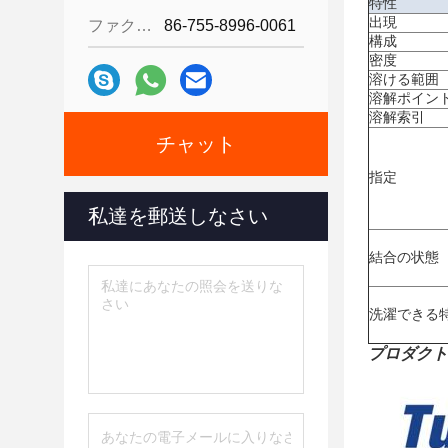
特性
出現
ファクシミリ:
86-755-8996-0061
構成
密度
溶ける範囲
溶解ポイント
溶解索引
チャット
指定
私達を郵送しなさい
結合の状態
洗濯できる
プロダクト