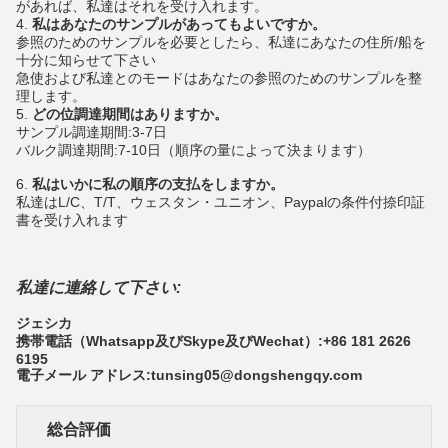
があれば、私達はそれを受け入れます。
4.
私はあなたのサンプルがあってもよいですか。
参照のためのサンプルを必要としたら、私達にあなたの住所/船を
十分に知らせて下さい
急使および私達とのモードはあなたの参照のためのサンプルを整
理します。
5.
どの位調達期間はありますか。
サンプル調達期間:3-7日
バルク調達期間:7-10日（順序の量によって決まります）
6.
私はいかに私の順序の支払をしますか。
私達はL/C、T/T、ウェスタン・ユニオン、Paypalの条件付捺印証
書を受け入れます
私達に連絡して下さい:
ジェシカ
携帯電話（Whatsapp及びSkype及びWechat）:+86 181 2626
6195
電子メール アドレス:tunsing05@dongshengqy.com
総合評価