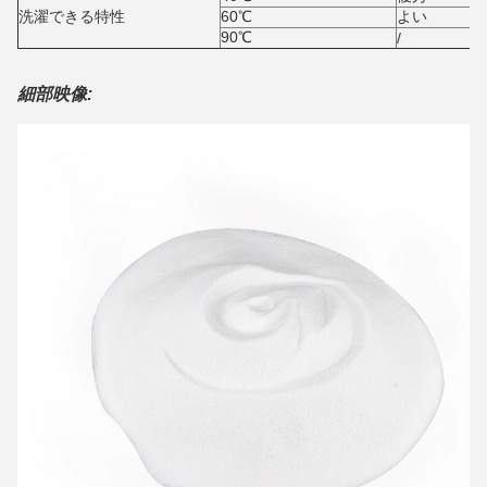
洗濯できる特性
60℃
よい
90℃
/
細部映像: