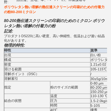
野:
ポリウレタン熱い溶解の熱伝達スクリーンの印刷のための付着力
の粉80-200ミクロン
80-200熱伝達スクリーンの印刷のためのミクロン ポリウ
レタン熱い溶解の付着力の粉
記述:
プロダクトDS220に高い硬度、高い伸縮性、低温および速い結晶
化があります。
物理的特性:
特性
規準
出現
白い粉
構成
ポリウレタ
密度
1.21±0.02 g
溶ける範囲
105-115℃
溶解ポイント（DSC）
/
溶解索引
30±5g/10min
0-80 μm
指定
粉のサイズの範囲
80-200 μm
150-250 μm
温度
110-130 ℃
結合の状態
圧力
1.5-2.0kg/c
時間
5-10S
40℃
優秀