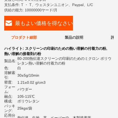
支払条件: T ・ T、ウェスタンユニオン、Paypal、L/C
供給の能力: 10000000ヤード/月
最もよい価格を得なさい
プロダクト細部
製品の説明
評価
ハイライト:
スクリーンの印刷のための熱い溶解の付着力の粉
,
熱い溶解の接着剤の粉
80-200熱伝達スクリーンの印刷のためのミクロン ポリウ
製品名:
レタン熱い溶解の付着力の粉
色:
白
溶解索
30±5g/10min
引:
密度:
1.21±0.02 g/cm3
フォー
パウダー
ム:
融点:
105-115℃
構成:
ポリウレタン
パッキ
25kgs/袋
ング:
応用分
熱伝達、生地、革、ペーパーの、木製接着等