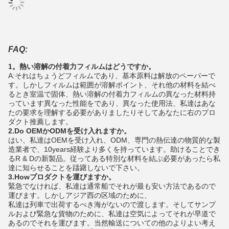
FAQ:
1。熱い溶解の付着力フィルムはどうですか。
A:それはちょうどフィルムであり、基本原料は解放のペーパーで
す。しかしフィルムは範囲が溶解ポイント、それ他の材料を結べ
るとき室温で固体、熱い溶解の付着力フィルムの異なった材料持
っています異なった性能をであり、異なった使用法、私達はあな
たの要求を理解する必要がありましたりそしてあなたに右のプロ
ダクト推薦します。
2.Do OEMかODMを受け入れますか。
はい、私達はOEMを受け入れ、ODM、専門の熱伝達の物質的な製
造業者で、10years経験より多くを持っています。助けることでき
るR & Dの新製品。従ってある特別な材料を結ぶ必要があったら私
達に知らせることを躊躇しないで下さい。
3.Howプロダクトを運びますか。
緊急でなければ、私達は通常船でそれが最も安い方法であるので
運びます。しかしアジア西の区域のために、
私達は列車で出荷するべき海がないので渡します。そしてサンプ
ルおよび緊急な貨物のために、私達は空気によってそれが早道で
あるのでそれを運びます。当然輸送についての他のよりよい考え