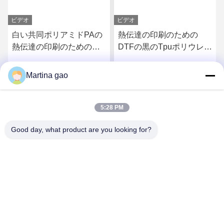
ビデオ
ビデオ
白い共同ポリアミドPAの
熱伝達の印刷のための
熱伝達の印刷のための洗
DTFの黒のTpuポリウレタ
濯できる熱い溶解の粉
ン熱い溶解の付着力の粉
Martina gao
さ
最もよい価格を得なさ
最もよい価格を得なさ
い
い
5:28 PM
Good day, what product are you looking for?
Shenzhen Tunsing Plastic Products Co., Ltd.
ts02@tunsing.com.cn
86-755-8996-0062
Tunsingの工業地帯、第28 Xiatian村、Longtianの通り、