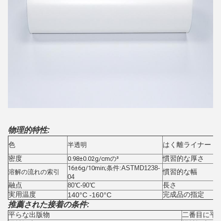
物理的特性:
色
はく離ライナー
半透明
密度
慣習的な厚さ
0.98±0.02g/cmの³
16±6g/10min;
条件:ASTMD1238-
慣習的な幅
溶解の流れの索引
04
融点
長さ
80℃-90℃
実用温度
完成品の指定
140°C -160°C
推薦された接着の条件:
平らな出版物
二番目に平