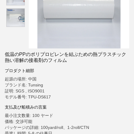
低温のPPのポリプロピレンを結ぶための熱プラスチック
熱い溶解の接着剤のフィルム
プロダクト細部
起源の場所: 中国
ブランド名: Tunsing
証明: SGS , ISO9001
モデル番号: TPU-DS617
支払及び船積みの言葉
最小注文数量: 100 ヤード
価格: 交渉可能
パッケージの詳細: 100yard/roll、1-2roll/CTN
受渡し時間: 5-8 の仕事日