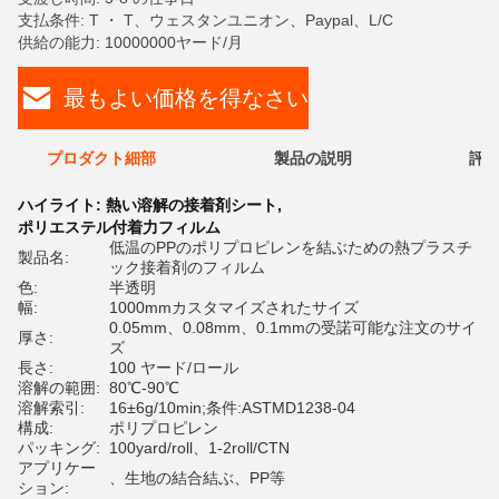
支払条件: T ・ T、ウェスタンユニオン、Paypal、L/C
供給の能力: 10000000ヤード/月
最もよい価格を得なさい
プロダクト細部
製品の説明
評価
ハイライト:
熱い溶解の接着剤シート
,
ポリエステル付着力フィルム
低温のPPのポリプロピレンを結ぶための熱プラスチ
製品名:
ック接着剤のフィルム
色:
半透明
幅:
1000mmカスタマイズされたサイズ
0.05mm、0.08mm、0.1mmの受諾可能な注文のサイ
厚さ:
ズ
長さ:
100 ヤード/ロール
溶解の範囲:
80℃-90℃
溶解索引:
16±6g/10min;条件:ASTMD1238-04
構成:
ポリプロピレン
パッキング:
100yard/roll、1-2roll/CTN
アプリケー
、生地の結合結ぶ、PP等
ション: