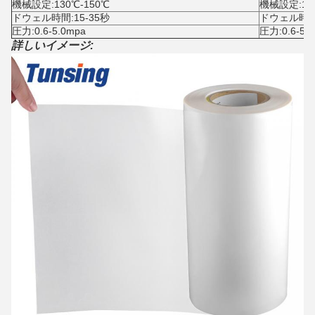
機械設定:130℃-150℃
機械設定:14
ドウェル時間:15-35秒
ドウェル時間:1
圧力:0.6-5.0mpa
圧力:0.6-5.
詳しいイメージ: