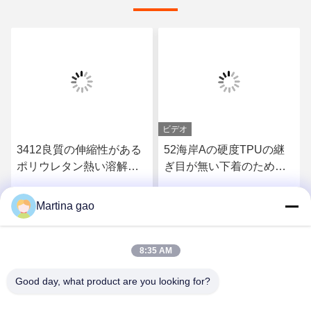
ビデオ
3412良質の伸縮性がある
52海岸Aの硬度TPUの継
ポリウレタン熱い溶解の
ぎ目が無い下着のための
付着力フィルム
熱い溶解の付着力フィル
ム
Martina gao
さ
最もよい価格を得なさ
最もよい価格を得なさ
い
い
8:35 AM
Good day, what product are you looking for?