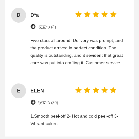
D
D*a
役立つ (8)
Five stars all around! Delivery was prompt, and
the product arrived in perfect condition. The
quality is outstanding, and it sevident that great
care was put into crafting it. Customer service
was friendly and efficient, ensuring a smooth and
enjoyable shopping experience.
E
ELEN
役立つ (30)
1.Smooth peel-off 2- Hot and cold peel-off 3-
Vibrant colors