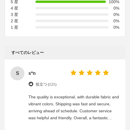
5 星
100%
4 星
0%
3 星
0%
2 星
0%
1 星
0%
すべてのレビュー
S
s*n
役立つ (121)
The quality is exceptional, with durable fabric and
vibrant colors. Shipping was fast and secure,
arriving ahead of schedule. Customer service
was helpful and friendly. Overall, a fantastic
experience