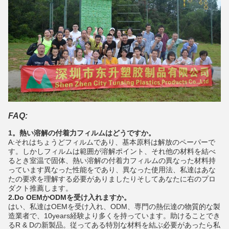
FAQ:
1。熱い溶解の付着力フィルムはどうですか。
A:それはちょうどフィルムであり、基本原料は解放のペーパーで
す。しかしフィルムは範囲が溶解ポイント、それ他の材料を結べ
るとき室温で固体、熱い溶解の付着力フィルムの異なった材料持
っています異なった性能をであり、異なった使用法、私達はあな
たの要求を理解する必要がありましたりそしてあなたに右のプロ
ダクト推薦します。
2.Do OEMかODMを受け入れますか。
はい、私達はOEMを受け入れ、ODM、専門の熱伝達の物質的な製
造業者で、10years経験より多くを持っています。助けることでき
るR & Dの新製品。従ってある特別な材料を結ぶ必要があったら私