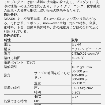
このプロダクトは熱い溶解の接着剤の粉である、プロダクトに洗
浄の性能への優秀な抵抗があり、ドライ クリーニング、化学繊維
の生地への優秀な抵抗は強い接着の効果をもたらす。
適用分野
:
DS230によい空気透磁率、柔らかい感じおよび高い皮強さがあ
る。それは革、スポンジ、non-woven生地、泡立つ材料、金属、
靴材料、下着、自動車装飾材料、家の織物および他の分野で広く
利用されている。
物理的特性:
特性
規準
出現
白い粉
構成
エチレン ビニールの
密度
0.93±0.02 g/cmの³
溶ける範囲
75-85 ℃
溶解ポイント（DSC）
/
溶解索引
16±2 g/10min
80-300 μm
サイズの範囲を粉にしな
指定
100-400 μm
さい
300-600 μm
温度
90-110 ℃
接着の条件
圧力
0.5-1.5kg/cm2
時間
8-20S
40℃
よい
洗濯できる特性
60℃
/