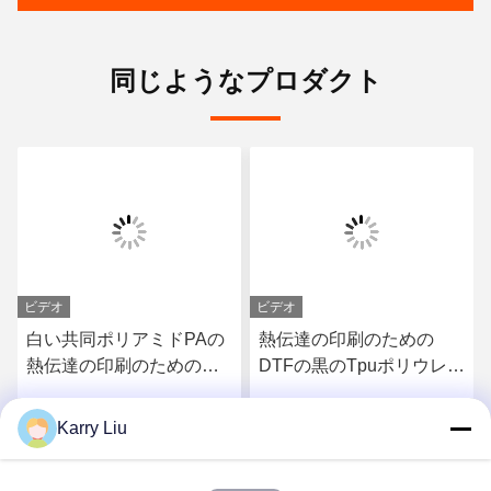
同じようなプロダクト
ビデオ
ビデオ
白い共同ポリアミドPAの
熱伝達の印刷のための
熱伝達の印刷のための洗
DTFの黒のTpuポリウレタ
濯できる熱い溶解の粉
ン熱い溶解の付着力の粉
Karry Liu
さ
最もよい価格を得なさ
最もよい価格を得なさ