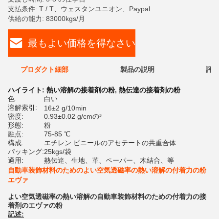
支払条件: T / T、ウェスタンユニオン、Paypal
供給の能力: 83000kgs/月
最もよい価格を得なさい
プロダクト細部
製品の説明
評価
ハイライト:
熱い溶解の接着剤の粉
,
熱伝達の接着剤の粉
色:
白い
溶解索引:
16±2 g/10min
密度:
0.93±0.02 g/cmの³
形態:
粉
融点:
75-85 ℃
構成:
エチレン ビニールのアセテートの共重合体
パッキング:
25kgs/袋
適用:
熱伝達、生地、革、ペーパー、木結合、等
自動車装飾材料のためのよい空気透磁率の熱い溶解の付着力の粉
エヴァ
よい空気透磁率の熱い溶解の自動車装飾材料のための付着力の接
着剤のエヴァの粉
記述: