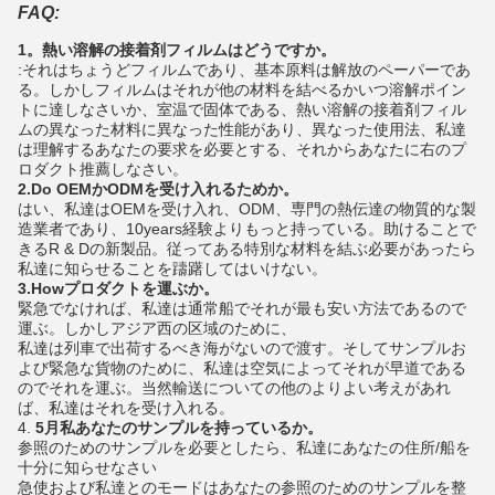
FAQ:
1。熱い溶解の接着剤フィルムはどうですか。
:それはちょうどフィルムであり、基本原料は解放のペーパーであ
る。しかしフィルムはそれが他の材料を結べるかいつ溶解ポイン
トに達しなさいか、室温で固体である、熱い溶解の接着剤フィル
ムの異なった材料に異なった性能があり、異なった使用法、私達
は理解するあなたの要求を必要とする、それからあなたに右のプ
ロダクト推薦しなさい。
2.Do OEMかODMを受け入れるためか。
はい、私達はOEMを受け入れ、ODM、専門の熱伝達の物質的な製
造業者であり、10years経験よりもっと持っている。助けることで
きるR & Dの新製品。従ってある特別な材料を結ぶ必要があったら
私達に知らせることを躊躇してはいけない。
3.Howプロダクトを運ぶか。
緊急でなければ、私達は通常船でそれが最も安い方法であるので
運ぶ。しかしアジア西の区域のために、
私達は列車で出荷するべき海がないので渡す。そしてサンプルお
よび緊急な貨物のために、私達は空気によってそれが早道である
のでそれを運ぶ。当然輸送についての他のよりよい考えがあれ
ば、私達はそれを受け入れる。
4.
5月私あなたのサンプルを持っているか。
参照のためのサンプルを必要としたら、私達にあなたの住所/船を
十分に知らせなさい
急使および私達とのモードはあなたの参照のためのサンプルを整