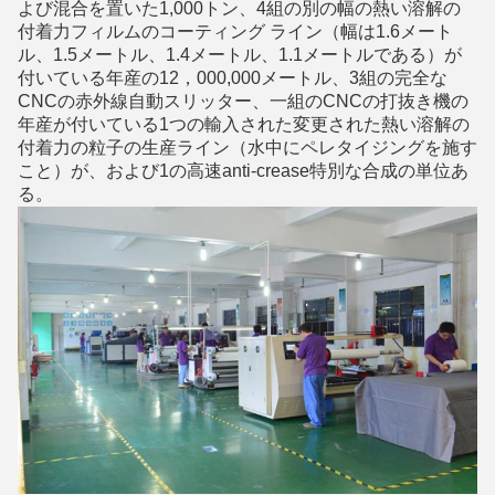
よび混合を置いた1,000トン、4組の別の幅の熱い溶解の
付着力フィルムのコーティング ライン（幅は1.6メート
ル、1.5メートル、1.4メートル、1.1メートルである）が
付いている年産の12，000,000メートル、3組の完全な
CNCの赤外線自動スリッター、一組のCNCの打抜き機の
年産が付いている1つの輸入された変更された熱い溶解の
付着力の粒子の生産ライン（水中にペレタイジングを施す
こと）が、および1の高速anti-crease特別な合成の単位あ
る。