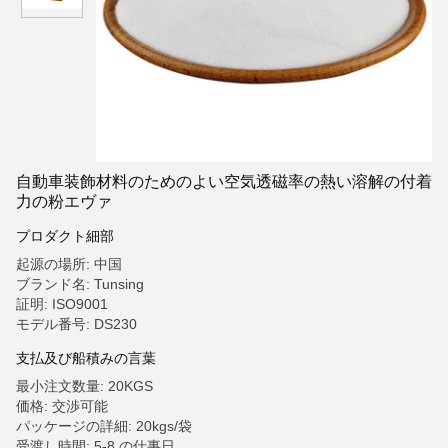
自動車装飾材料のためのよい空気透磁率の熱い溶解の付着
力の粉エヴァ
プロダクト細部
起源の場所: 中国
ブランド名: Tunsing
証明: ISO9001
モデル番号: DS230
支払及び船積みの言葉
最小注文数量: 20KGS
価格: 交渉可能
パッケージの詳細: 20kgs/袋
受渡し時間: 5-8 の仕事日