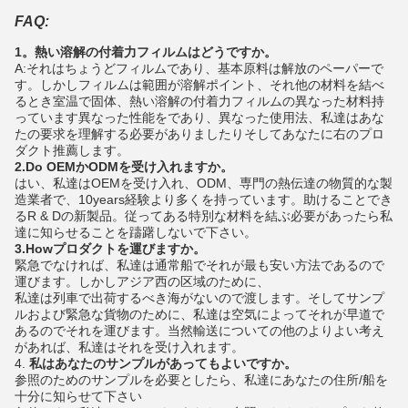
FAQ:
1。熱い溶解の付着力フィルムはどうですか。
A:それはちょうどフィルムであり、基本原料は解放のペーパーで
す。しかしフィルムは範囲が溶解ポイント、それ他の材料を結べ
るとき室温で固体、熱い溶解の付着力フィルムの異なった材料持
っています異なった性能をであり、異なった使用法、私達はあな
たの要求を理解する必要がありましたりそしてあなたに右のプロ
ダクト推薦します。
2.Do OEMかODMを受け入れますか。
はい、私達はOEMを受け入れ、ODM、専門の熱伝達の物質的な製
造業者で、10years経験より多くを持っています。助けることでき
るR & Dの新製品。従ってある特別な材料を結ぶ必要があったら私
達に知らせることを躊躇しないで下さい。
3.Howプロダクトを運びますか。
緊急でなければ、私達は通常船でそれが最も安い方法であるので
運びます。しかしアジア西の区域のために、
私達は列車で出荷するべき海がないので渡します。そしてサンプ
ルおよび緊急な貨物のために、私達は空気によってそれが早道で
あるのでそれを運びます。当然輸送についての他のよりよい考え
があれば、私達はそれを受け入れます。
4.
私はあなたのサンプルがあってもよいですか。
参照のためのサンプルを必要としたら、私達にあなたの住所/船を
十分に知らせて下さい