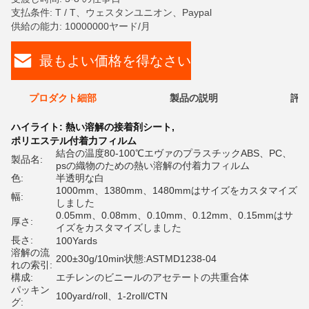
支払条件: T / T、ウェスタンユニオン、Paypal
供給の能力: 10000000ヤード/月
最もよい価格を得なさい
プロダクト細部
製品の説明
評価
ハイライト:
熱い溶解の接着剤シート
,
ポリエステル付着力フィルム
結合の温度80-100℃エヴァのプラスチックABS、PC、
製品名:
psの織物のための熱い溶解の付着力フィルム
色:
半透明な白
1000mm、1380mm、1480mmはサイズをカスタマイズ
幅:
しました
0.05mm、0.08mm、0.10mm、0.12mm、0.15mmはサ
厚さ:
イズをカスタマイズしました
長さ:
100Yards
溶解の流
200±30g/10min状態:ASTMD1238-04
れの索引:
構成:
エチレンのビニールのアセテートの共重合体
パッキン
100yard/roll、1-2roll/CTN
グ: