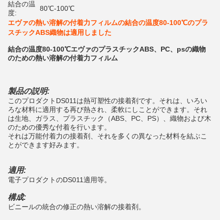
結合の温
80℃-100℃
度:
エヴァの熱い溶解の付着力フィルムの結合の温度80-100℃のプラ
スチックABS織物は適用しました
結合の温度80-100℃エヴァのプラスチックABS、PC、psの織物
のための熱い溶解の付着力フィルム
製品の説明:
このプロダクトDS011は熱可塑性の接着剤です。それは、いろい
ろな材料に適用する再び熱され、柔軟にしことができます。それ
は生地、ガラス、プラスチック（ABS、PC、PS）、織物および木
のための優秀な付着を行います。
それは万能付着力の接着剤、それを多くの異なった材料を結ぶこ
とができます好みます。
適用:
電子プロダクトのDS011適用等。
構成:
ビニールの統合の修正の熱い溶解の接着剤。