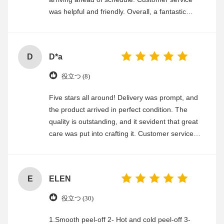
was helpful and friendly. Overall, a fantastic
experience
D
D*a
役立つ (8)
Five stars all around! Delivery was prompt, and
the product arrived in perfect condition. The
quality is outstanding, and it sevident that great
care was put into crafting it. Customer service
was friendly and efficient, ensuring a smooth and
enjoyable shopping experience.
E
ELEN
役立つ (30)
1.Smooth peel-off 2- Hot and cold peel-off 3-