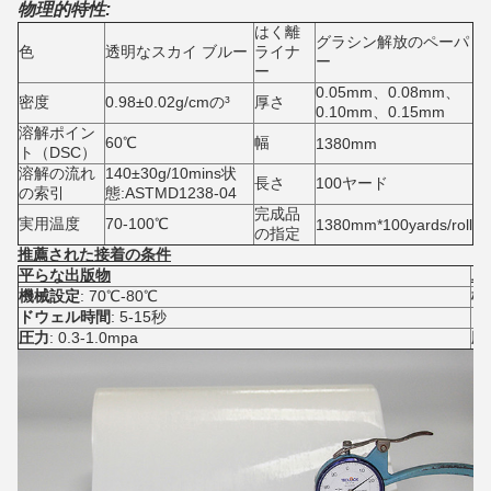
物理的特性:
はく離
グラシン解放のペーパ
色
透明なスカイ ブルー
ライナ
ー
ー
0.05mm、0.08mm、
密度
0.98±0.02g/cmの³
厚さ
0.10mm、0.15mm
溶解ポイン
60℃
幅
1380mm
ト（DSC）
溶解の流れ
140±30g/10mins状
長さ
100ヤード
の索引
態:ASTMD1238-04
完成品
実用温度
70-100℃
1380mm*100yards/roll
の指定
推薦された接着の条件
平らな出版物
二
機械設定
: 70℃-80℃
機
ドウェル時間
: 5-15秒
ド
圧力
: 0.3-1.0mpa
圧