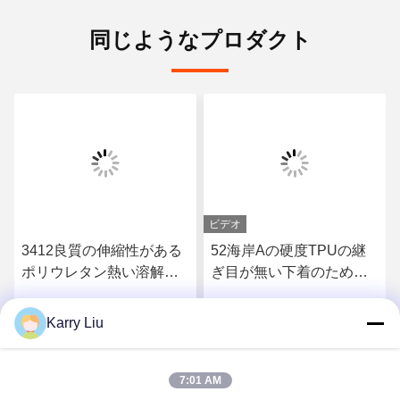
同じようなプロダクト
ビデオ
3412良質の伸縮性がある
52海岸Aの硬度TPUの継
ポリウレタン熱い溶解の
ぎ目が無い下着のための
付着力フィルム
熱い溶解の付着力フィル
ム
Karry Liu
さ
最もよい価格を得なさ
最もよい価格を得なさ
い
い
7:01 AM