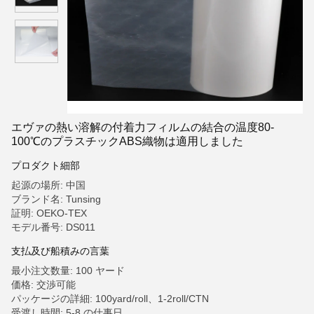
エヴァの熱い溶解の付着力フィルムの結合の温度80-
100℃のプラスチックABS織物は適用しました
プロダクト細部
起源の場所: 中国
ブランド名: Tunsing
証明: OEKO-TEX
モデル番号: DS011
支払及び船積みの言葉
最小注文数量: 100 ヤード
価格: 交渉可能
パッケージの詳細: 100yard/roll、1-2roll/CTN
受渡し時間: 5-8 の仕事日