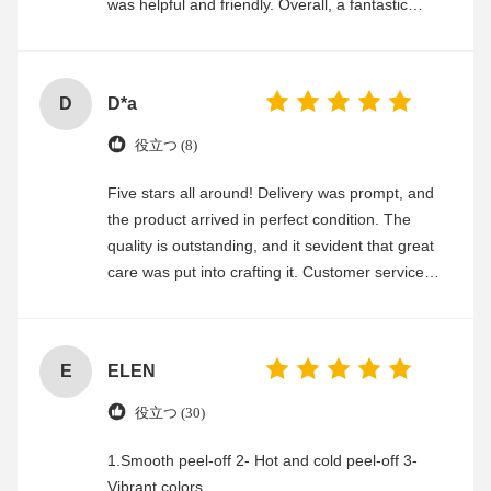
was helpful and friendly. Overall, a fantastic
experience
D
D*a
役立つ (8)
Five stars all around! Delivery was prompt, and
the product arrived in perfect condition. The
quality is outstanding, and it sevident that great
care was put into crafting it. Customer service
was friendly and efficient, ensuring a smooth and
enjoyable shopping experience.
E
ELEN
役立つ (30)
1.Smooth peel-off 2- Hot and cold peel-off 3-
Vibrant colors