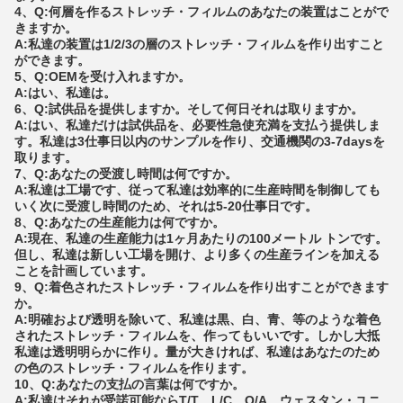
4、Q:何層を作るストレッチ・フィルムのあなたの装置はことがで
きますか。
A:私達の装置は1/2/3の層のストレッチ・フィルムを作り出すこと
ができます。
5、Q:OEMを受け入れますか。
A:はい、私達は。
6、Q:試供品を提供しますか。そして何日それは取りますか。
A:はい、私達だけは試供品を、必要性急使充満を支払う提供しま
す。私達は3仕事日以内のサンプルを作り、交通機関の3-7daysを
取ります。
7、Q:あなたの受渡し時間は何ですか。
A:私達は工場です、従って私達は効率的に生産時間を制御しても
いく次に受渡し時間のため、それは5-20仕事日です。
8、Q:あなたの生産能力は何ですか。
A:現在、私達の生産能力は1ヶ月あたりの100メートル トンです。
但し、私達は新しい工場を開け、より多くの生産ラインを加える
ことを計画しています。
9、Q:着色されたストレッチ・フィルムを作り出すことができます
か。
A:明確および透明を除いて、私達は黒、白、青、等のような着色
されたストレッチ・フィルムを、作ってもいいです。しかし大抵
私達は透明明らかに作り。量が大きければ、私達はあなたのため
の色のストレッチ・フィルムを作ります。
10、Q:あなたの支払の言葉は何ですか。
A:私達はそれが受諾可能ならT/T、L/C、O/A、ウェスタン・ユニ