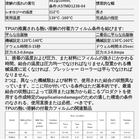
5±1g/10min;
溶解の流れの索引
慣習的な幅
条件:ASTMD1238-04
112°C
長さ
レオロジーの
温度
実用温度
130°C -160°C
完成品の指定
TPUの推薦される熱い溶解の付着力フィルム条件を結びます:
平らな出版物
二番目に平らな出版物
機械設定:120℃-140℃
機械設定:130℃-160℃
ドウェル時間:5-15秒
ドウェル時間:8-25secon
圧力:0.3-0.6mpa
圧力:0.3-0.6mpa
1、接着の温度および圧力、また材料にフィルムの強さにかかわる
時間。結合の温度は圧力均一でなければなりません型置かれる機
械温度に近くなければ、プレッシャー ローラーは平らでなければ
なりません。
2つは、異なった機械類および材料で、使用された結合の状態異な
っています。ここに印が付いている条件はただ基本的です。最適
結合の状態はによって誤用または無力から起こるプロダクトを使
用する作成特定のapplicationdamageのための適した構造の条件
のなされる、使用直接または必然、べきです。
TPUの熱い溶解の付着力フィルムの関連製品