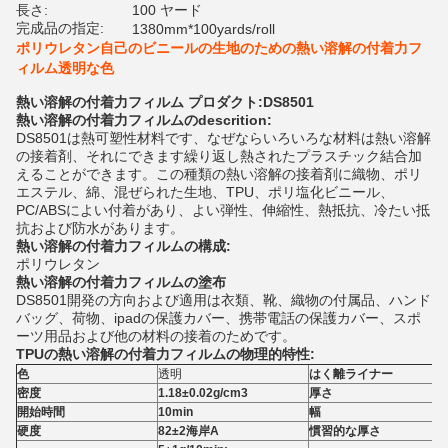
長さ:
100 ヤード
完成品の指定:
1380mm*100yards/roll
ポリウレタン自己のビニールの生地のための熱い溶解の付着力フ
ィルム透明な色
熱い溶解の付着力フィルム プロダクト:DS8501
熱い溶解の付着力フィルムのdescrition:
DS8501は熱可塑性材料です、なぜならいろいろな材料は熱い溶解
の接着剤、それにできます繰り返し熱されたプラスチック結合加
えることができます。この種類の熱い溶解の接着剤に織物、ポリ
エステル、綿、混ぜられた生地、TPU、ポリ塩化ビニール、
PC/ABSによい付着があり、よい弾性、伸縮性、熱抵抗、冷たい抵
抗および防水があります。
熱い溶解の付着力フィルムの
構成:
ポリウレタン
熱い溶解の付着力フィルムの塗布
DS8501開発の方向および適用は衣類、靴、織物の付属品、ハンド
バッグ、荷物、ipadの保護カバー、携帯電話の保護カバー、スポ
ーツ用品および他の材料の接着のためです。
TPUの熱い溶解の付着力フィルムの物理的特性:
色
透明
はく離ライナー
密度
1.18±0.02g/cm3
厚さ
開始時間
10min
幅
硬度
82±2海岸A
慣習的な厚さ