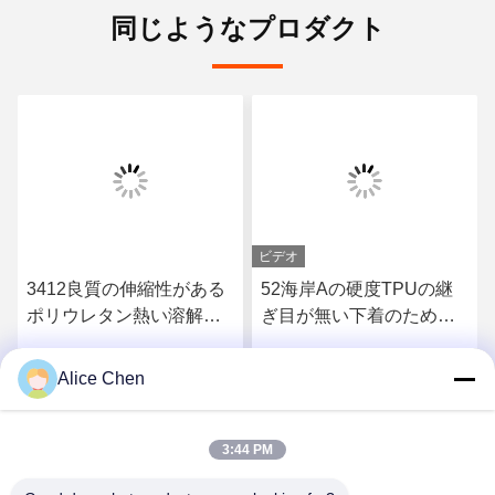
同じようなプロダクト
ビデオ
3412良質の伸縮性がある
52海岸Aの硬度TPUの継
ポリウレタン熱い溶解の
ぎ目が無い下着のための
付着力フィルム
熱い溶解の付着力フィル
ム
Alice Chen
さ
最もよい価格を得なさ
最もよい価格を得なさ
い
い
3:44 PM