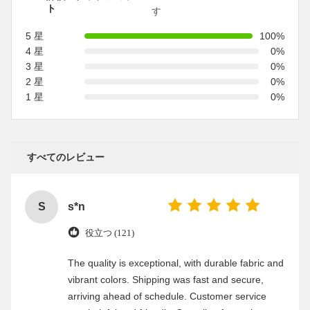
ト
す
5 星
100%
4 星
0%
3 星
0%
2 星
0%
1 星
0%
すべてのレビュー
S
s*n
役立つ (121)
The quality is exceptional, with durable fabric and
vibrant colors. Shipping was fast and secure,
arriving ahead of schedule. Customer service