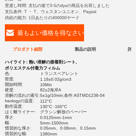
受渡し時間: 支払の後で3-5のdysの商品を出荷しました
支払条件: T ・ T、ウェスタンユニオン、Paypal
供給の能力: 1日あたりの400000ヤード
最もよい価格を得なさい
プロダクト細部
製品の説明
評価
ハイライト:
熱い溶解の接着剤シート
,
ポリエステル付着力フィルム
色:
トランスペアレント
密度:
1.18±0.02g/cm3
開始時間:
10Min
硬度:
82±2海岸A
溶解の流れの索引:
5±1g/10min;条件:ASTMD1238-04
heologyの温度:
112°C
動作温度:
130°C -160°C
はく離ライナー:
グラシン解放のペーパー
厚さ:
0.0125mm-1mm
幅:
5mm-1500mm
慣習的な厚さ:
0.05mm、0.08mm、0.15mm
慣習的な幅:
1380mm