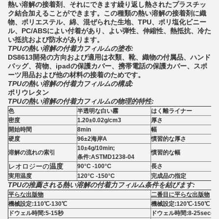
熱い溶解の接着剤、それにできます繰り返し熱されたプラスチッ
ク結合加えることができます。この種類の熱い溶解の接着剤に織
物、ポリエステル、綿、混ぜられた生地、TPU、ポリ塩化ビニー
ル、PC/ABSによい付着があり、よい弾性、伸縮性、熱抵抗、冷た
い抵抗および防水があります。
TPUの熱い溶解の付着力フィルムの塗布:
DS8613開発の方向および適用は衣類、靴、織物の付属品、ハンド
バッグ、荷物、ipadの保護カバー、携帯電話の保護カバー、スポ
ーツ用品および他の材料の接着のためです。
TPUの熱い溶解の付着力フィルムの構成:
ポリウレタン
TPUの熱い溶解の付着力フィルムの物理的特性:
色
半透明な白い霧
はく離ライナー
密度
1.20±0.02g/cm3
厚さ
開始時間
8min
幅
硬度
96±2海岸A
慣習的な厚さ
10±4g/10min;
溶解の流れの索引
慣習的な幅
条件:ASTMD1238-04
レオロジーの
温度
90°C -100°C
長さ
実用温度
120°C -150°C
完成品の指定
TPUの推薦される熱い溶解の付着力フィルム条件を結びます:
平らな出版物
二番目に平らな出版物
機械設定:110℃-130℃
機械設定:120℃-150℃
ドウェル時間:5-15秒
ドウェル時間:8-25secon