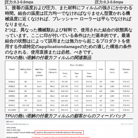
圧力:0.3-0.6mpa
圧力:0.3-0.6mpa
1、接着の温度および圧力、また材料にフィルムの強さにかかわる
時間。結合の温度は圧力均一でなければなりません型置かれる機
械温度に近くなければ、プレッシャー ローラーは平らでなければ
なりません。
2つは、異なった機械類および材料で、使用された結合の状態異な
っています。ここに印が付いている条件はただ基本的です。最適
結合の状態はによって誤用または無力から起こるプロダクトを使
用する作成特定のapplicationdamageのための適した構造の条件
のなされる、使用直接または必然、べきです。
TPUの熱い溶解の付着力フィルムの関連製品
TPUの熱い溶解の付着力フィルムの顧客からのフィードバック