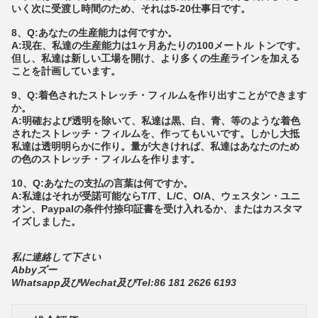
いく次に受渡し時間のため、それは5-20仕事日です。
8、Q:あなたの生産能力は何ですか。
A:現在、私達の生産能力は1ヶ月あたりの100メートル トンです。
但し、私達は新しい工場を開け、より多くの生産ラインを加える
ことを計画しています。
9、Q:着色されたストレッチ・フィルムを作り出すことができます
か。
A:明確および透明を除いて、私達は黒、白、青、等のような着色
されたストレッチ・フィルムを、作ってもいいです。しかし大抵
私達は透明明らかに作り。量が大きければ、私達はあなたのため
の色のストレッチ・フィルムを作ります。
10、Q:あなたの支払の言葉は何ですか。
A:私達はそれが受諾可能ならT/T、L/C、O/A、ウェスタン・ユニ
オン、Paypalの条件付捺印証書を受け入れるか、またはカスタマ
イズしました。
私に連絡して下さい
Abbyズー
Whatsapp及びWechat及びTel:86 181 2626 6193