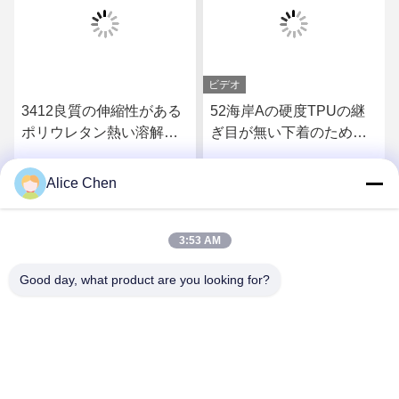
ビデオ
ビデオ
ある
52海岸Aの硬度TPUの継
低温のエヴァの接着の金
解の
ぎ目が無い下着のための
属および生地のための熱
熱い溶解の付着力フィル
い溶解の付着力フィルム
ム
Alice Chen
得なさ
最もよい価格を得なさ
最もよい価格を得な
い
い
3:53 AM
Good day, what product are you looking for?
Shenzhen Tunsing Plastic Products Co., Ltd.
ts02@tunsing.com.cn
86-755-8996-0062