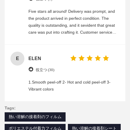
Five stars all around! Delivery was prompt, and
the product arrived in perfect condition. The
quality is outstanding, and it sevident that great
care was put into crafting it. Customer service
was friendly and efficient, ensuring a smooth and
enjoyable shopping experience.
E
ELEN
役立つ (30)
1.Smooth peel-off 2- Hot and cold peel-off 3-
Vibrant colors
Tags:
熱い溶解の接着剤のフィルム
ポリエステル付着力フィルム
熱い溶解の接着剤シート