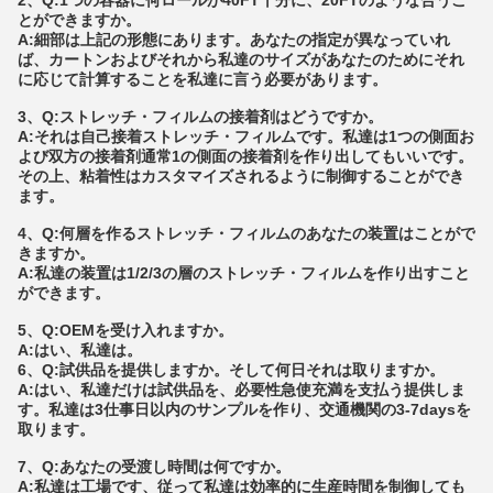
2、Q:1つの容器に何ロールが40FT十分に、20FTのような合うこ
とができますか。
A:細部は上記の形態にあります。あなたの指定が異なっていれ
ば、カートンおよびそれから私達のサイズがあなたのためにそれ
に応じて計算することを私達に言う必要があります。
3、Q:ストレッチ・フィルムの接着剤はどうですか。
A:それは自己接着ストレッチ・フィルムです。私達は1つの側面お
よび双方の接着剤通常1の側面の接着剤を作り出してもいいです。
その上、粘着性はカスタマイズされるように制御することができ
ます。
4、Q:何層を作るストレッチ・フィルムのあなたの装置はことがで
きますか。
A:私達の装置は1/2/3の層のストレッチ・フィルムを作り出すこと
ができます。
5、Q:OEMを受け入れますか。
A:はい、私達は。
6、Q:試供品を提供しますか。そして何日それは取りますか。
A:はい、私達だけは試供品を、必要性急使充満を支払う提供しま
す。私達は3仕事日以内のサンプルを作り、交通機関の3-7daysを
取ります。
7、Q:あなたの受渡し時間は何ですか。
A:私達は工場です、従って私達は効率的に生産時間を制御しても