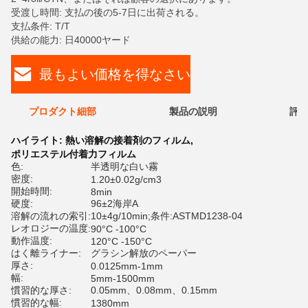
受渡し時間: 支払の後の5-7日に出荷される。
支払条件: T/T
供給の能力: 日40000ヤード
最もよい価格を得なさい
プロダクト細部
製品の説明
評価
ハイライト:
熱い溶解の接着剤のフィルム
,
ポリエステル付着力フィルム
色:
半透明な白い霧
密度:
1.20±0.02g/cm3
開始時間:
8min
硬度:
96±2海岸A
溶解の流れの索引:
10±4g/10min;条件:ASTMD1238-04
レオロジーの温度:
90°C -100°C
動作温度:
120°C -150°C
はく離ライナー:
グラシン解放のペーパー
厚さ:
0.0125mm-1mm
幅:
5mm-1500mm
慣習的な厚さ:
0.05mm、0.08mm、0.15mm
慣習的な幅:
1380mm