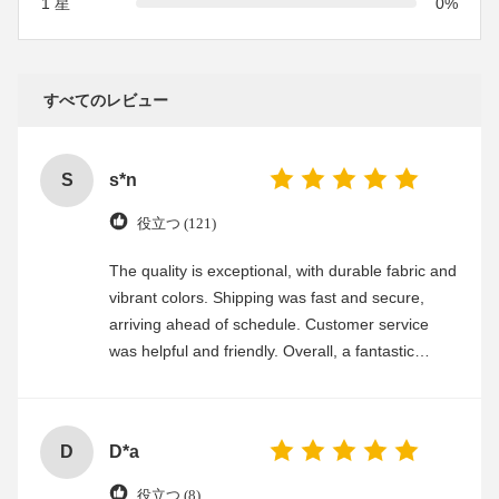
1 星
0%
すべてのレビュー
S
s*n
役立つ (121)
The quality is exceptional, with durable fabric and
vibrant colors. Shipping was fast and secure,
arriving ahead of schedule. Customer service
was helpful and friendly. Overall, a fantastic
experience
D
D*a
役立つ (8)