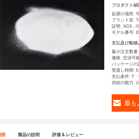
プロダクト細
起源の場所: 
ブランド名: Tu
証明: SGS , I
モデル番号: D
支払及び船積
最小注文数量: 
価格: 交渉可
パッケージの詳細: 
受渡し時間: 5
支払条件: T 
供給の能力: 1
最も
細部
製品の説明
評価 & レビュー