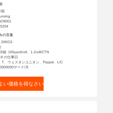
部
中国
nsing
SO9001
S204
みの言葉
20KGS
能
100yard/roll、1-2roll/CTN
-8 の仕事日
・ T、ウェスタンユニオン、Paypal、L/C
0000000ヤード/月
よい価格を得なさい