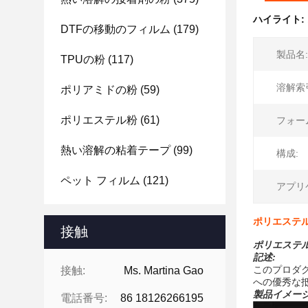
ハイライト:
DTFの移動のフィルム
(179)
製品名:
TPUの粉
(117)
溶解索
ポリアミドの粉
(59)
ポリエステル粉
(61)
フォー
熱い溶解の粘着テープ
(99)
構成:
ペット フィルム
(121)
アプリ
ポリエステ
接触
ポリエステ
記述:
このプロダ
接触:
Ms. Martina Gao
への優秀な
製品イメージ
電話番号:
86 18126266195