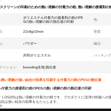
スクリーンの印刷のための熱い溶解の付着力の粉
,
熱い溶解の接着剤の
ポリエステル付着力の接着剤の粉のPE
色:
Sの熱い溶解の粉の熱伝達の印刷
引:
22±8g/10min
密度:
ム:
パウダー
融点:
共同ポリエステル
パッキング
ケーション:
boonding生地;熱伝達
ル熱い溶解の強い結合の効果を印刷する付着力の粉のPESの熱伝達
ル付着力の接着剤の粉のPESの熱い溶解の粉の熱伝達の印刷
クトDS205は熱い溶解の付着力の粉です、プロダクトに洗浄の性能への
抵抗は強い結合の効果をもたらします。
: