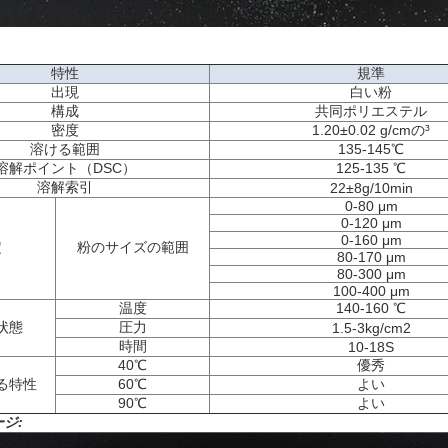
特性
規準
出現
白い粉
構成
共同ポリエステル
密度
1.20±0.02 g/cmの³
溶ける範囲
135-145℃
溶解ポイント（DSC）
125-135 ℃
溶解索引
22±8g/10min
0-80 μm
0-120 μm
0-160 μm
定
粉のサイズの範囲
80-170 μm
80-300 μm
100-400 μm
温度
140-160 ℃
状態
圧力
1.5-3kg/cm2
時間
10-18S
40℃
優秀
る特性
60℃
よい
90℃
よい
ジ: