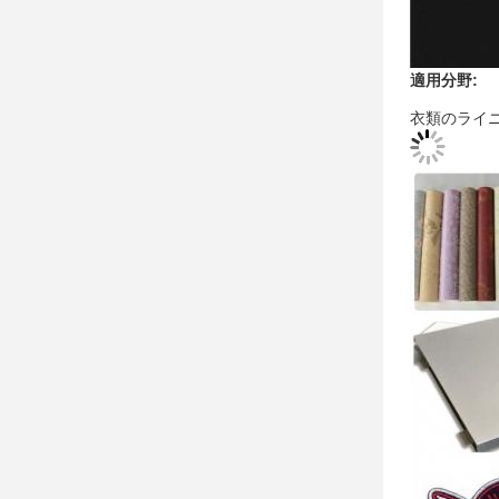
適用分野:
衣類のライ