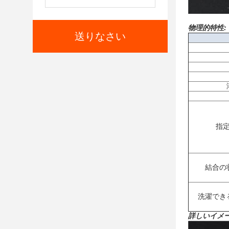
物理的特性:
送りなさい
指
結合の
洗濯でき
詳しいイメー