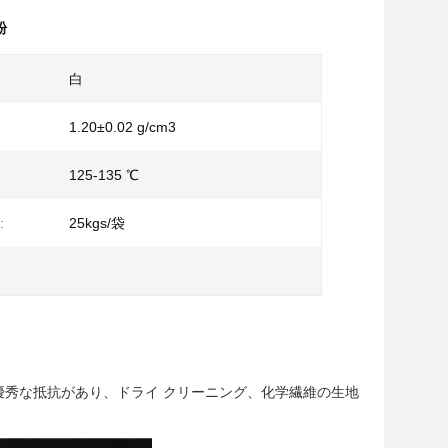
粉
白
1.20±0.02 g/cm3
125-135 ℃
:
25kgs/袋
優秀な抵抗があり、ドライ クリーニング、化学繊維の生地