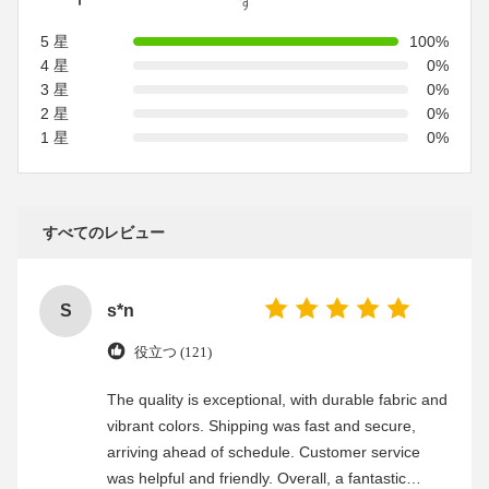
す
5 星
100%
4 星
0%
3 星
0%
2 星
0%
1 星
0%
すべてのレビュー
S
s*n
役立つ (121)
The quality is exceptional, with durable fabric and
vibrant colors. Shipping was fast and secure,
arriving ahead of schedule. Customer service
was helpful and friendly. Overall, a fantastic