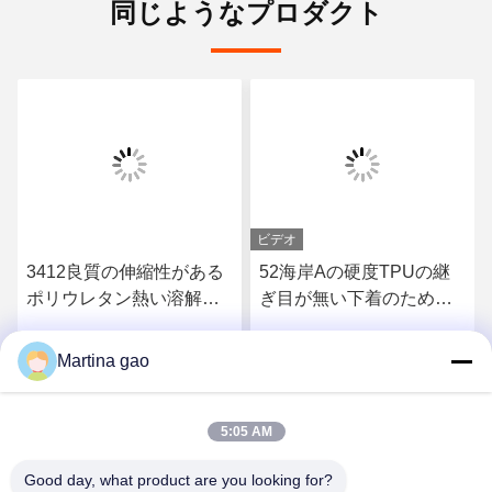
同じようなプロダクト
ビデオ
3412良質の伸縮性がある
52海岸Aの硬度TPUの継
ポリウレタン熱い溶解の
ぎ目が無い下着のための
付着力フィルム
熱い溶解の付着力フィル
ム
Martina gao
さ
最もよい価格を得なさ
最もよい価格を得なさ
い
い
5:05 AM
Good day, what product are you looking for?