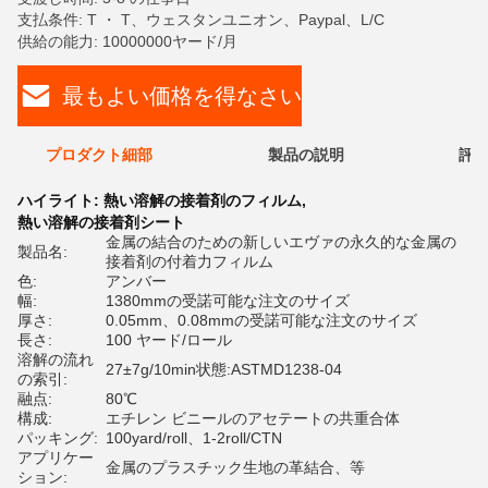
支払条件: T ・ T、ウェスタンユニオン、Paypal、L/C
供給の能力: 10000000ヤード/月
最もよい価格を得なさい
プロダクト細部
製品の説明
評価
ハイライト:
熱い溶解の接着剤のフィルム
,
熱い溶解の接着剤シート
金属の結合のための新しいエヴァの永久的な金属の
製品名:
接着剤の付着力フィルム
色:
アンバー
幅:
1380mmの受諾可能な注文のサイズ
厚さ:
0.05mm、0.08mmの受諾可能な注文のサイズ
長さ:
100 ヤード/ロール
溶解の流れ
27±7g/10min状態:ASTMD1238-04
の索引:
融点:
80℃
構成:
エチレン ビニールのアセテートの共重合体
パッキング:
100yard/roll、1-2roll/CTN
アプリケー
金属のプラスチック生地の革結合、等
ション: