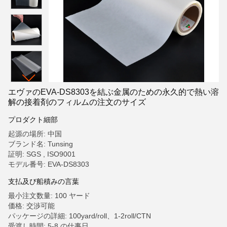
エヴァのEVA-DS8303を結ぶ金属のための永久的で熱い溶
解の接着剤のフィルムの注文のサイズ
プロダクト細部
起源の場所: 中国
ブランド名: Tunsing
証明: SGS , ISO9001
モデル番号: EVA-DS8303
支払及び船積みの言葉
最小注文数量: 100 ヤード
価格: 交渉可能
パッケージの詳細: 100yard/roll、1-2roll/CTN
受渡し時間: 5-8 の仕事日