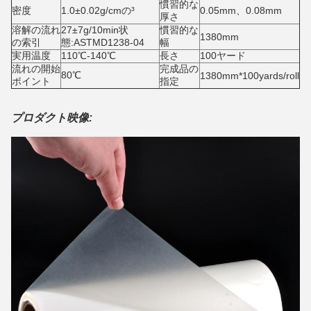
慣習的な
密度
1.0±0.02g/cmの³
0.05mm、0.08mm
厚さ
溶解の流れ
27±7g/10min状
慣習的な
1380mm
の索引
態:ASTMD1238-04
幅
実用温度
110℃-140℃
長さ
100ヤード
流れの開始
完成品の
80℃
1380mm*100yards/roll
ポイント
指定
プロダクト映像: