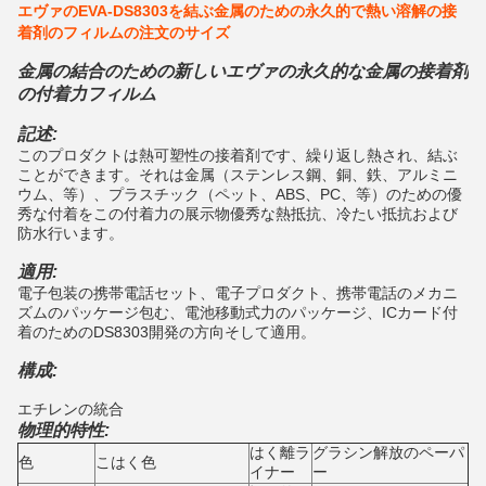
エヴァのEVA-DS8303を結ぶ金属のための永久的で熱い溶解の接
着剤のフィルムの注文のサイズ
金属の結合のための新しいエヴァの永久的な金属の接着剤
の付着力フィルム
記述:
このプロダクトは熱可塑性の接着剤です、繰り返し熱され、結ぶ
ことができます。それは金属（ステンレス鋼、銅、鉄、アルミニ
ウム、等）、プラスチック（ペット、ABS、PC、等）のための優
秀な付着をこの付着力の展示物優秀な熱抵抗、冷たい抵抗および
防水行います。
適用:
電子包装の携帯電話セット、電子プロダクト、携帯電話のメカニ
ズムのパッケージ包む、電池移動式力のパッケージ、ICカード付
着のためのDS8303開発の方向そして適用。
構成:
エチレンの統合
物理的特性:
はく離ラ
グラシン解放のペーパ
色
こはく色
イナー
ー