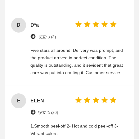
experience
D
D*a
役立つ (8)
Five stars all around! Delivery was prompt, and
the product arrived in perfect condition. The
quality is outstanding, and it sevident that great
care was put into crafting it. Customer service
was friendly and efficient, ensuring a smooth and
enjoyable shopping experience.
E
ELEN
役立つ (30)
1.Smooth peel-off 2- Hot and cold peel-off 3-
Vibrant colors