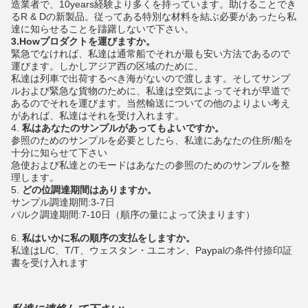
造業者で、10years経験より多くを持っています。助けることでき
るR & Dの新製品。従ってある特別な材料を結ぶ必要があったら私
達に知らせることを躊躇しないで下さい。
3.Howプロダクトを運びますか。
緊急でなければ、私達は通常船でそれが最も安い方法であるので
運びます。しかしアジア西の区域のために、
私達は列車で出荷するべき海がないので渡します。そしてサンプ
ルおよび緊急な貨物のために、私達は空気によってそれが早道で
あるのでそれを運びます。当然輸送についての他のよりよい考え
があれば、私達はそれを受け入れます。
4.
私はあなたのサンプルがあってもよいですか。
参照のためのサンプルを必要としたら、私達にあなたの住所/船を
十分に知らせて下さい
急使および私達とのモードはあなたの参照のためのサンプルを整
理します。
5.
どの位調達期間はありますか。
サンプル調達期間:3-7日
バルク調達期間:7-10日（順序の量によって決まります）
6.
私はいかに私の順序の支払をしますか。
私達はL/C、T/T、ウェスタン・ユニオン、Paypalの条件付捺印証
書を受け入れます