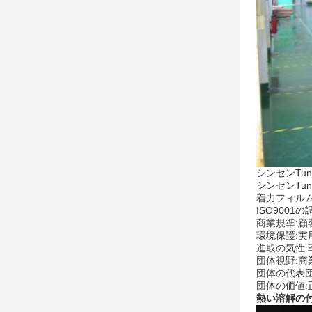
シンセンTu
シンセンTu
着力フィル
ISO900
商業規準:
環境保護:
進取の気性:
団体視野:
団体の代表
団体の価値:
熱い溶解の