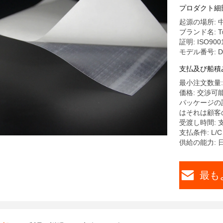
プロダクト細
起源の場所: 
ブランド名: Tu
証明: ISO9001
モデル番号: D
支払及び船積
最小注文数量: 
価格: 交渉可
パッケージの詳細:
はそれは顧客
受渡し時間: 
支払条件: L/
供給の能力: 
最も