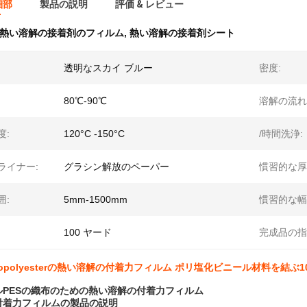
細部
製品の説明
評価 & レビュー
熱い溶解の接着剤のフィルム
,
熱い溶解の接着剤シート
透明なスカイ ブルー
密度:
80℃-90℃
溶解の流れ
度:
120°C -150°C
/時間洗浄:
ライナー:
グラシン解放のペーパー
慣習的な厚
囲:
5mm-1500mm
慣習的な幅
100 ヤード
完成品の指
Copolyesterの熱い溶解の付着力フィルム ポリ塩化ビニール材料を結ぶ1
ルPESの織布のための熱い溶解の付着力フィルム
付着力フィルムの
製品の説明