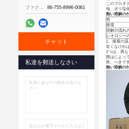
このプロダ
ファクシミリ:
86-755-8996-0061
地、ポリ塩
熱い溶解の
色
密度
溶解の流れ
レオロジー
チャット
1、接着の
近くなけれ
2つは、異
態はによっ
私達を郵送しなさい
然、べきで
熱い溶解の