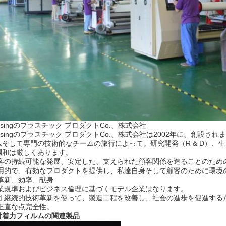
nsingのプラスチック プロダクトCo.、株式会社
nsingのプラスチック プロダクトCo.、株式会社は2002年に、創設
ムそして専門の技術的なチームの旅行によって。研究開発（R & D）、
1の調和は厳しくあります。
顧客の持続可能な発展、安定した、支えられた顧客関係を造ることのため
実用的で、有効なプロダクトを提供し、私達自身そして顧客のために環境
革新、効率、献身
商業規準およびビジネス倫理に基づくモデル企業はなります。
団:継続的技術革新を使って、製造工程を改善し、社会の進歩を促進する
正直な点完全性。
付着力フィルムの
関連製品