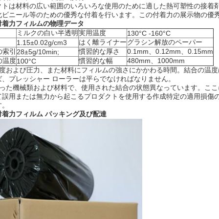
クトは材料の広い範囲のいろいろな使用のために適した熱可塑性の接着
化ビニール等のための優秀な付着を行います。この付着力の展示物の優秀
付着力フィルムの
物理データ
ミルクの白い半透明
実用温度
130°C -160°C
はく離ライナー
グラシン解放のペーパー
1.15±0.02g/cm3
の索引
慣習的な厚さ
0.1mm、0.12mm、0.15mm
28±5g/10min;
の温度
慣習的な幅
480mm、1000mm
100°C
温度および圧力、また材料にフィルムの強さにかかわる時間。結合の温
ば、プレッシャー ローラーは平らでなければなりません。
なった機械類および材料で、使用された結合の状態異なっています。こ
て誤用または無力から起こるプロダクトを使用する作成特定の適用損傷
す。
付着力フィルム
パッキング及び配達