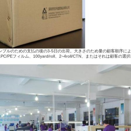
ンプルのための支払の後の3-5日の出荷。大きさのため量の顧客順序によっ
PC/PEフィルム、100yard/roll、2~4roll/CTN、またはそれは顧客の