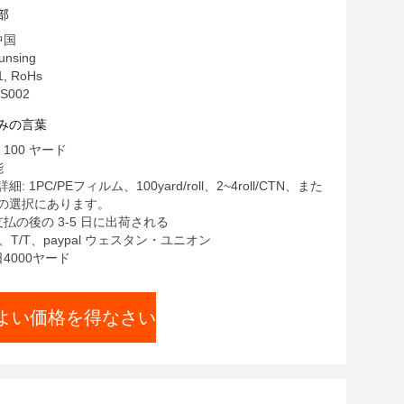
部
中国
nsing
, RoHs
S002
みの言葉
100 ヤード
能
 1PC/PEフィルム、100yard/roll、2~4roll/CTN、また
の選択にあります。
支払の後の 3-5 日に出荷される
C、T/T、paypal ウェスタン・ユニオン
日4000ヤード
よい価格を得なさい