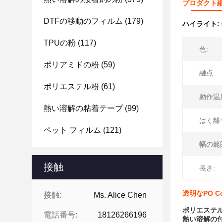
プロダクト
DTFの移動のフィルム
(179)
ハイライト:
TPUの粉
(117)
色:
ポリアミドの粉
(59)
融点:
ポリエステル粉
(61)
動作温
熱い溶解の粘着テープ
(99)
はく離
ペット フィルム
(121)
幅の範
接触
長さ:
透明なPO 
接触:
Ms. Alice Chen
ポリエステ
電話番号:
18126266196
熱い溶解の