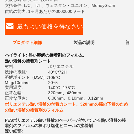
支払条件: L/C、T/T、ウェスタン・ユニオン、MoneyGram
供給の能力: 1ヶ月あたりの3000000ヤード
最もよい価格を得なさい
プロダクト細部
製品の説明
評価
ハイライト:
熱い溶解の接着剤のフィルム
,
熱い溶解の接着剤シート
材料:
ポリエステル
洗浄の抵抗:
40°C/72H
溶解ポイント（DSC）:
105°C
MI g/10mins:
20±5
実用温度:
140°C -175°C
正常な幅:
320mm、480mm
正常な厚さ:
0.08mm、0.10mm、0.12mm
ポリエステル熱い溶解の付着力シート、320mmの幅の下着のため
の熱い溶解の接着剤のフィルム
PESポリエステル白い解放のペーパーが付いている熱い溶解の接
着剤のフィルムの棒ポリ塩化ビニールの接着剤
速い細部: