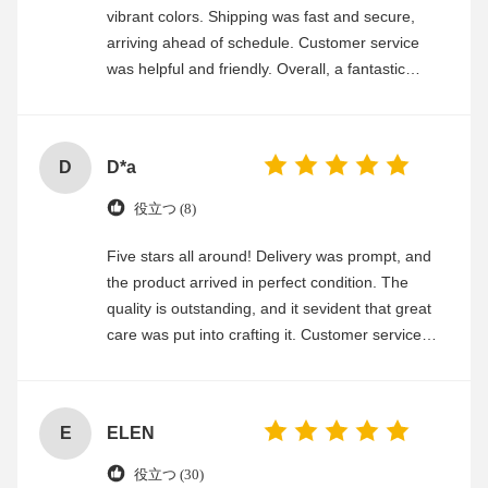
vibrant colors. Shipping was fast and secure,
arriving ahead of schedule. Customer service
was helpful and friendly. Overall, a fantastic
experience
D
D*a
役立つ (8)
Five stars all around! Delivery was prompt, and
the product arrived in perfect condition. The
quality is outstanding, and it sevident that great
care was put into crafting it. Customer service
was friendly and efficient, ensuring a smooth and
enjoyable shopping experience.
E
ELEN
役立つ (30)