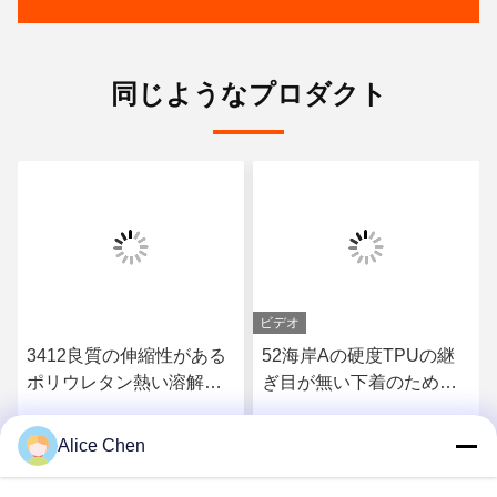
同じようなプロダクト
ビデオ
3412良質の伸縮性がある
52海岸Aの硬度TPUの継
ポリウレタン熱い溶解の
ぎ目が無い下着のための
付着力フィルム
熱い溶解の付着力フィル
ム
Alice Chen
さ
最もよい価格を得なさ
最もよい価格を得なさ