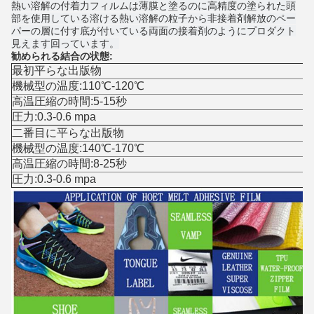
熱い溶解の付着力フィルムは薄膜と塗るのに高精度の塗られた頭
部を使用している溶ける熱い溶解の粒子から非接着剤解放のペー
パーの層に付す底が付いている両面の接着剤のようにプロダクト
見えます回っています。
勧められる結合の状態:
最初平らな出版物
機械型の温度:110℃-120℃
高温圧縮の時間:5-15秒
圧力:0.3-0.6 mpa
二番目に平らな出版物
機械型の温度:140℃-170℃
高温圧縮の時間:8-25秒
圧力:0.3-0.6 mpa