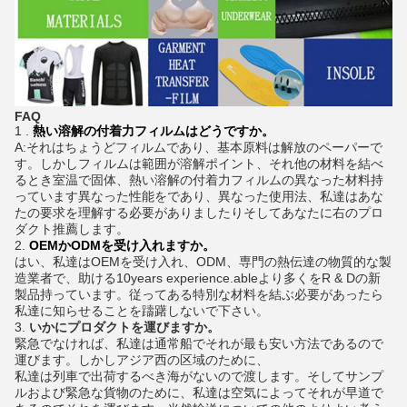
FAQ
1 .
熱い溶解の付着力フィルムはどうですか。
A:それはちょうどフィルムであり、基本原料は解放のペーパーで
す。しかしフィルムは範囲が溶解ポイント、それ他の材料を結べ
るとき室温で固体、熱い溶解の付着力フィルムの異なった材料持
っています異なった性能をであり、異なった使用法、私達はあな
たの要求を理解する必要がありましたりそしてあなたに右のプロ
ダクト推薦します。
2.
OEMかODMを受け入れますか。
はい、私達はOEMを受け入れ、ODM、専門の熱伝達の物質的な製
造業者で、助ける10years experience.ableより多くをR & Dの新
製品持っています。従ってある特別な材料を結ぶ必要があったら
私達に知らせることを躊躇しないで下さい。
3.
いかにプロダクトを運びますか。
緊急でなければ、私達は通常船でそれが最も安い方法であるので
運びます。しかしアジア西の区域のために、
私達は列車で出荷するべき海がないので渡します。そしてサンプ
ルおよび緊急な貨物のために、私達は空気によってそれが早道で