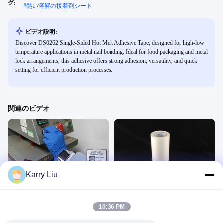
グ:
#
熱い溶解の接着剤シート
ビデオ説明:
Discover DS0262 Single-Sided Hot Melt Adhesive Tape, designed for high-low
temperature applications in metal nail bonding. Ideal for food packaging and metal
lock arrangements, this adhesive offers strong adhesion, versatility, and quick
setting for efficient production processes.
関連のビデオ
00:43
00:44
Karry Liu
TPU熱溶性粘着膜結合パッチ
TPU熱溶性粘着膜結合パッチ
胶膜
胶膜
February 08, 2026
May 09, 2025
10:36 PM