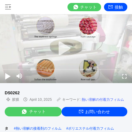
チャット
接触
DS0262
胶膜
April 10, 2025
キーワード:
熱い溶解の付着力フィルム
チャット
お問い合わせ
タ
#
熱い溶解の接着剤のフィルム
#
ポリエステル付着力フィルム