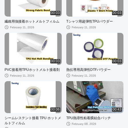
00:03
00:03
繊維用強接着ホットメルトフィルム
Tシャツ用超弾性TPUパウダー
February 11, 2026
February 11, 2026
00:03
00:03
PVC接着用TPUホットメルト接着剤
熱伝導用高弾性DTFパウダー
February 11, 2026
February 11, 2026
00:06
00:43
シームレステント接着 TPU ホットメ
TPU熱溶性粘着膜結合パッチ
ルトフィルム
February 08, 2026