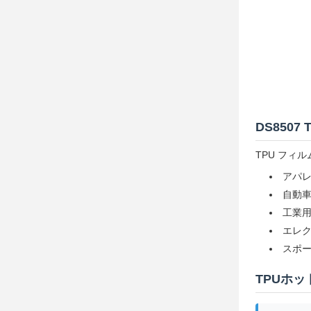
DS850
TPU フィ
アパ
自動
工業
エレ
スポ
TPUホ