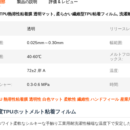
細部
製品の説明
評価 & レビュー
TPU熱溶性粘着膜 透明マット
,
柔らかい繊維型TPU粘着フィルム
,
洗濯
透明
リリースレ
囲:
0.025mm～0.30mm
幅範囲:
メルトフロ
囲:
40-60℃
ックス:
72±2 岸 A
温度:
シャー:
0.3-0.6 MPa
時間:
PU 熱溶性粘着膜 透明性 白色マット 柔軟性 繊維性 ハンドフィール 産
度TPUホットメルト粘着フィルム
ホワイト柔軟なシルキーな手触り工業用耐洗濯性極端な温度下で安定し