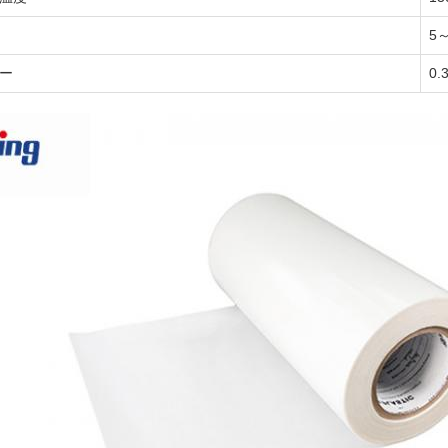
5
ー
0.