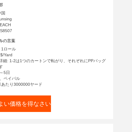
度下で安定性 雨衣 テントシール
部
中国
nsing
REACH
S8507
みの言葉
 1ロール
$/Yard
細: 1-2は1つのカートンで転がり、それぞれにPPバッグ
す
3～5日
/T、ペイパル
月あたり3000000ヤード
よい価格を得なさい