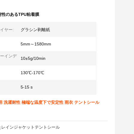
耐性のあるTPU粘着膜
イヤー:
グラシン剥離紙
5mm～1580mm
ーインデ
10±5g/10min
130℃-170℃
5-15 s
業用 洗濯耐性 極端な温度下で安定性 雨衣 テントシール
たレインジャケットテントシール