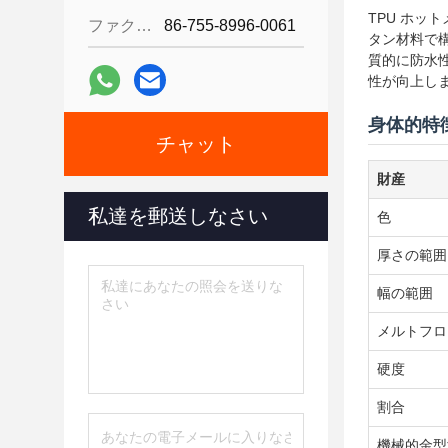
TPU ホ
ファクシミリ:
86-755-8996-0061
タン材料で
質的に防水
性が向上し
身体的特
チャット
財産
私達を郵送しなさい
色
厚さの範囲
幅の範囲
メルトフロ
硬度
割合
機械的金型