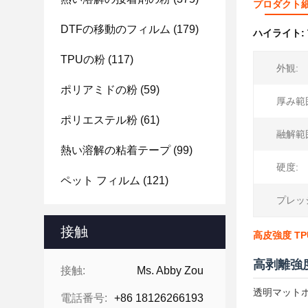
プロダクト
DTFの移動のフィルム
(179)
ハイライト:
TPUの粉
(117)
外観:
ポリアミドの粉
(59)
厚み範
ポリエステル粉
(61)
融解範
熱い溶解の粘着テープ
(99)
硬度:
ペット フィルム
(121)
プレッ
接触
高皮強度 T
高剥離強
接触:
Ms. Abby Zou
透明マット
電話番号:
+86 18126266193