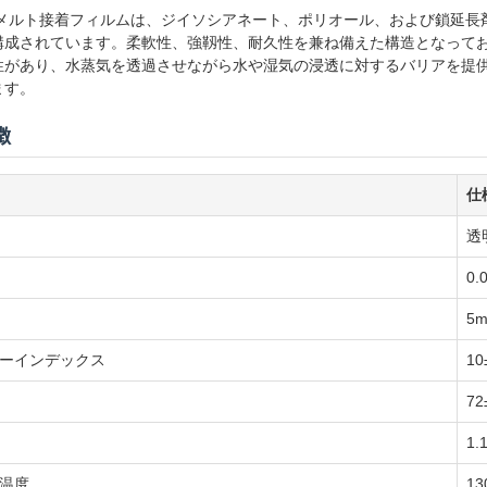
ットメルト接着フィルムは、ジイソシアネート、ポリオール、および鎖延
構成されています。柔軟性、強靱性、耐久性を兼ね備えた構造となって
性があり、水蒸気を透過させながら水や湿気の浸透に対するバリアを提
ます。
徴
仕
透
0.
5
ーインデックス
10
72
1.
温度
1