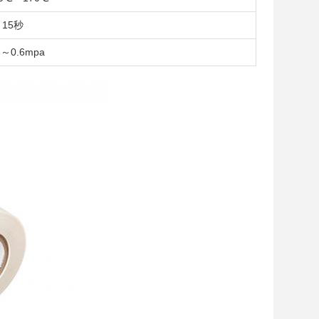
～15秒
3～0.6mpa