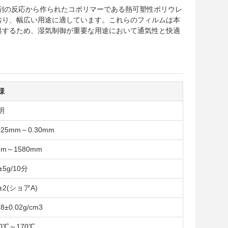
長剤の反応から作られたコポリマーである熱可塑性ポリウレ
おり、幅広い用途に適しています。これらのフィルムは本
供するため、湿気制御が重要な用途において通気性と快適
様
明
025mm～0.30mm
mm～1580mm
±5g/10分
±2(ショアA)
18±0.02g/cm3
30℃～170℃