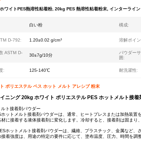
ホワイトPES熱溶性粘着粉
,
20kg PES 熱溶性粘着粉末
,
インターラインリ
白い粉
構成:
M D-792:
1.20±0.02 g/cm³
溶解ポイント
 ASTM D-
パウダーサ
30±7g/10分
囲:
度:
125-140℃
耐洗濯性:
イト ポリエステル ペス ホット メルト アレシブ 粉末
イニング 20kg ホワイト ポリエステル PES ホットメルト接
メルト接着剤パウダー
ESホットメルト接着剤パウダーは、通常、ヒートプレスまたは加熱装置
基材に接着する液体接着剤に変化します。冷却すると、接着剤は固まり
PESホットメルト接着剤パウダーは、繊維、プラスチック、金属など、
の接着強度は、用途の特定の要件に応じて、塗布温度、圧力、時間を調