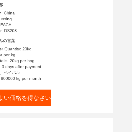
部
n: China
nsing
REACH
r: DS203
みの言葉
r Quantity: 20kg
r per kg
ails: 20kg per bag
: 3 days after payment
/T、ペイパル
y: 800000 kg per month
よい価格を得なさい