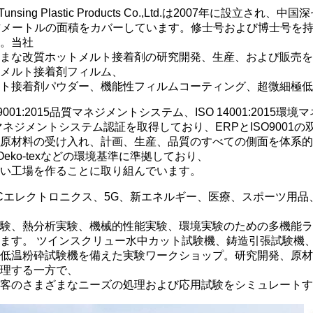
n Tunsing Plastic Products Co.,Ltd.は2007年
0平方メートルの面積をカバーしています。
修士号および博士号を
。当社
まな改質ホットメルト接着剤の研究開発、
生産、および販売を
メルト接着剤フィルム、
ト接着剤パウダー、機能性フィルムコーティング、
超微細極低
9001:2015品質マネジメントシステム、ISO 14001:2015環
マネジメントシステム認証を取得しており、ERPとISO9001
原材料の受け入れ、
計画、生産、品質のすべての側面を体系的
Oeko-texなどの環境基準に準拠しており、
い工場を作ることに取り組んでいます。
Cエレクトロニクス、5G、新エネルギー、医療、スポーツ用
験、熱分析実験、機械的性能実験、環境実験のための多機能
ラ
ます。
ツインスクリュー水中カット試験機、鋳造引張試験機
低温粉砕試験機を備えた実験ワークショップ。
研究開発、原材
理する一方で、
客のさまざまなニーズの処理および
応用試験をシミュレートす