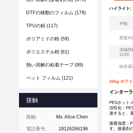
ハイライト:
DTFの移動のフィルム
(179)
外観:
TPUの粉
(117)
密度AST
ポリアミドの粉
(59)
溶融指数
ポリエステル粉
(61)
1238:
熱い溶解の粘着テープ
(99)
結合温
ペット フィルム
(121)
20kg ホワ
インターラ
接触
PESホット
活性化：P
達すると、
接触:
Ms. Alice Chen
接着強度：
電話番号:
18126266196
す。接着剤