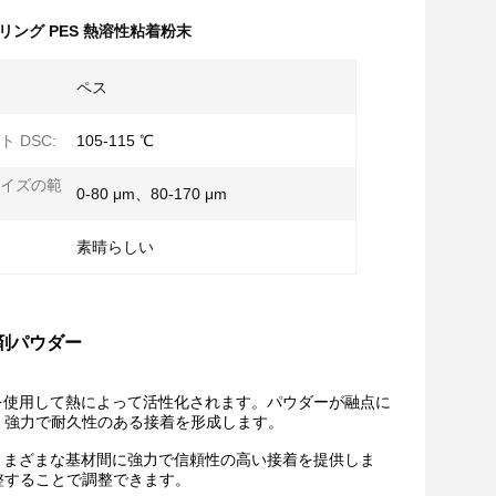
ング PES 熱溶性粘着粉末
ペス
 DSC:
105-115 ℃
イズの範
0-80 μm、80-170 μm
素晴らしい
着剤パウダー
を使用して熱によって活性化されます。パウダーが融点に
、強力で耐久性のある接着を形成します。
さまざまな基材間に強力で信頼性の高い接着を提供しま
整することで調整できます。