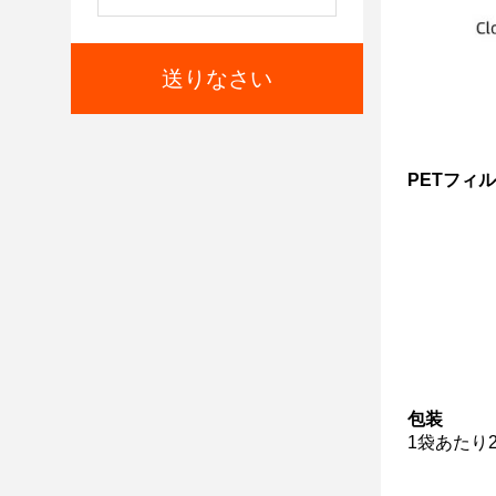
送りなさい
PETフィ
包装
1袋あたり2