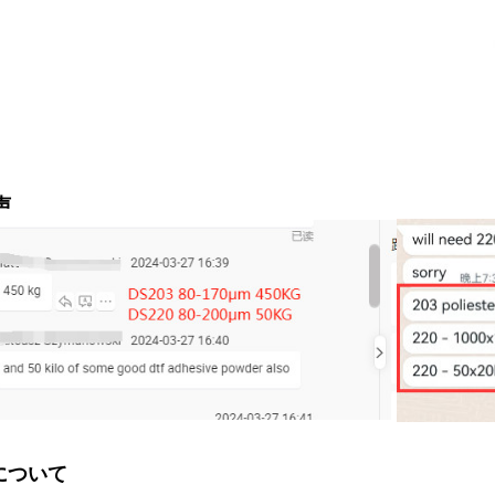
声
gについて