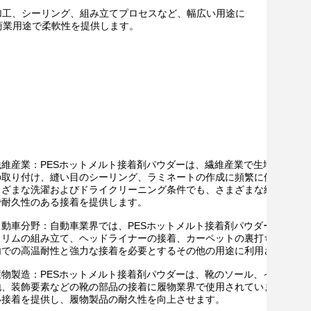
加工、シーリング、組み立てプロセスなど、幅広い用途に
商業用途で柔軟性を提供します。
繊維産業：PESホットメルト接着剤パウダーは、繊維産業で生地の接着
の取り付け、縫い目のシーリング、ラミネートの作成に頻繁に使用され
まざまな洗濯およびドライクリーニング条件でも、さまざまな繊維材料
で耐久性のある接着を提供します。
自動車分野：自動車業界では、PESホットメルト接着剤パウダーが、イ
トリムの組み立て、ヘッドライナーの接着、カーペットの裏打ち接着、
内での高温耐性と強力な接着を必要とするその他の用途に利用されてい
履物製造：PESホットメルト接着剤パウダーは、靴のソール、インソー
地、装飾要素などの靴の部品の接着に履物業界で使用されています。信
い接着を提供し、履物製品の耐久性を向上させます。