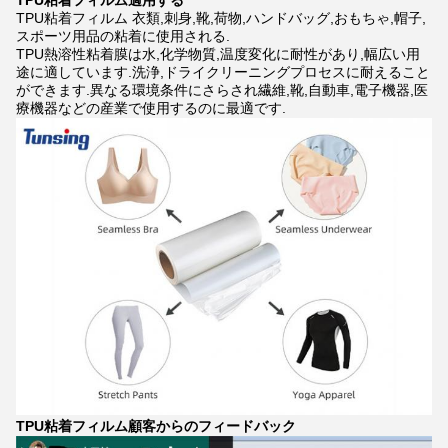
TPU粘着フィルム
適用する
TPU粘着フィルム
衣類,刺身,靴,荷物,ハンドバッグ,おもちゃ,帽子,
スポーツ用品の粘着に使用される.
TPU熱溶性粘着膜は水,化学物質,温度変化に耐性があり,幅広い用
途に適しています.洗浄,ドライクリーニングプロセスに耐えること
ができます.異なる環境条件にさらされ繊維,靴,自動車,電子機器,医
療機器などの産業で使用するのに最適です.
TPU粘着フィルム
顧客からのフィードバック