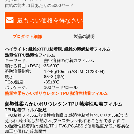
供給の能力: 1日あたりの5000ヤード
最もよい価格を得なさい
プロダクト細部
製品の説明
ハイライト:
繊維のTPU粘着膜
,
繊維の溶解粘着フィルム
,
熱塑性TPU熱溶性フィルム
キーワード:
熱い溶解の付着力フィルム
溶ける範囲（DSC）:
35-60℃
溶融流量指数:
12±5g/10min (ASTM D1238-04)
硬さ:
85±3 (岸A)
TGの温度:
-35±8℃
パッケージ:
100ヤード/ロール
熱塑性柔らかいポリウレタン TPU 熱溶性粘着フィルム
熱塑性柔らかいポリウレタン TPU 熱溶性粘着フィルム
TPU粘着フィルム
記述
TPU粘着フィルム
熱溶性粘着膜は,熱溶性粘着膜で,リリカル紙で支
えられ,繰り返し加熱され,プラスチック化することができます.こ
の熱溶性粘着剤は,繊維,TPU,PVC,PC,ABSで使用温度が低い容易な
加工と優れた冷却耐性