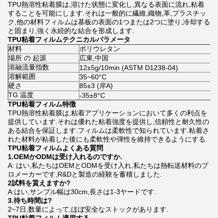
TPU熱溶性粘着膜は,溶けた状態に変化し,異なる表面に流れ,粘着
することを可能にします.それは一般的に繊維,織物,革,プラスチッ
ク,他の材料フィルムは基板の表面の1つまたは2つに塗り,冷却する
と固まり,強く永続的な結合を形成します.
TPU粘着フィルム
テクニカルパラメータ
材料
ポリウレタン
場所 の 起源
広東,中国
溶融流量指数
12±5g/10min (ASTM D1238-04)
溶解範囲
35~60°C
硬さ
85±3 (岸A)
TG 温度
-35±8°C
TPU粘着フィルム
特徴
TPU熱溶性粘着膜は,粘着アプリケーションにおいて多くの利点を
提供しています.それは優れた粘着強度を提供し,信頼性と耐久性の
ある結合を保証します.フィルムは柔軟性で知られています.粘着さ
れた材料が粘着した後にも柔軟性や弾性を維持できるようにする.
TPU粘着フィルム
よくある質問
1.
OEMかODMは受け入れるのですか.
A: はい,私たちはOEMとODMを受け入れ,私たちは熱転送材料のプ
ロメーカーです,R&Dと製造の経験を蓄積しました.
2試料を貰えますか?
A:はい,サンプル幅は30cm,長さは1-3ヤードです.
3.
待ち時間は?
2~7日,数量によって,ほぼ安全なストックがあります.