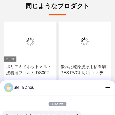
同じようなプロダクト
ビデオ
ポリアミドホットメルト
優れた乾燥洗浄用粘着剤
接着剤フィルム DS002-2
PES PVC用ポリエステル
繊維用 90℃耐熱ポリアミ
熱溶性フィルム
ド 刺繍用
Stella Zhou
さ
最もよい価格を得なさ
最もよい価格を得なさ
い
い
7:52 PM