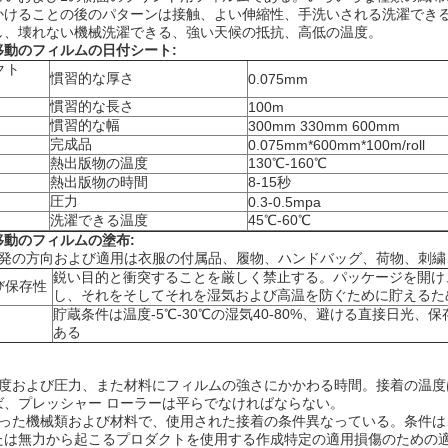
かけることの後のパターンは接触、よい伸縮性、手洗いされる洗濯でき
し、壊れない機械洗濯できる、強い天候の抵抗、高低の温度。
移動のフィルムの日付シート:
クト
慣習的な厚さ
0.075mm
慣習的な長さ
100m
慣習的な幅
300mm 330mm 600mm
完成品
0.075mm*600mm*100m/roll
熱出版物の温度
130℃-160℃
熱出版物の時間
8-15秒
圧力
0.3-0.5mpa
洗濯できる温度
45℃-60℃
移動のフィルムの
塗布:
-1開発の方向および適用は衣服の付属品、履物、ハンドバッグ、荷物、刺
鋭い目的と衝突することを厳しく禁止する。パッケージを開け
び保存性
し、それをそしてそれを湿気および高温を防ぐために貯えるた
貯蔵条件は温度-5℃-30℃の湿気40-80%、避ける直接日光、
ある
温度および圧力、また材料にフィルムの強さにかかわる時間。接着の温
ば、プレッシャー ローラーは平らでなければならない。
なった機械類および材料で、使用された接着の条件異なっている。条件
たは無力から起こるプロダクトを使用する作成特定の適用損傷のための