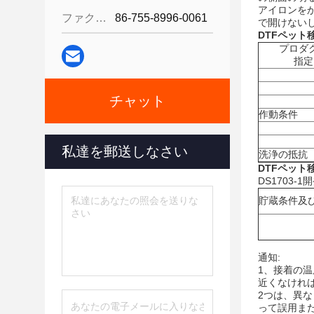
アイロンを
ファクシミリ:
86-755-8996-0061
で開けない
DTFペット
プロダ
指定
チャット
作動条件
私達を郵送しなさい
洗浄の抵抗
DTFペット
DS1703
貯蔵条件及
通知:
1、接着の
近くなけれ
2つは、異
って誤用ま