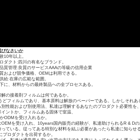
選びなさいか
験10年以上。
ロダクト:四川の有名なブランド。
品質管理:良質のサービスAAAの等級の信用企業
な質および競争価格、OEMは利用できる。
供給:在庫の広範な範囲。
の下に、材料からの最終製品への全プロセスある。
溶解の接着剤フィルムは何であるか。
ょうどフィルムであり、基本原料は解放のペーパーである。しかしそれあ
る別性能および別使用法、私達は理解するあなたのプロダクト必要性を
ポイントか、フィルムある固体で室温、
MかODMを受け入れるか。
OEMを受け入れ、10years国内販売の経験が、私達助けられるR &
持っている。従ってある特別な材料を結ぶ必要があったら私達に知らせ
かにプロダクトを出荷するか。