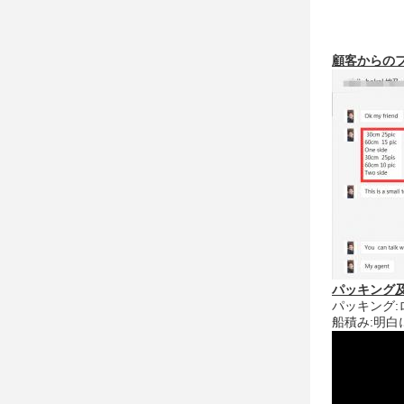
顧客からのフ
パッキング及
パッキング:
船積み:明白によ