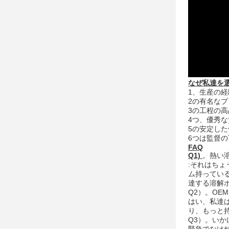
なぜ私達を
1、生産の経
2の有名なプ
3の工程の高
4つ、優秀
5の安定した
6つは監督
FAQ
Q1)
。熱い
:それはち
ム持ってい
達する溶解
Q2）。OE
はい、私達は
り、もっと
Q3）。い