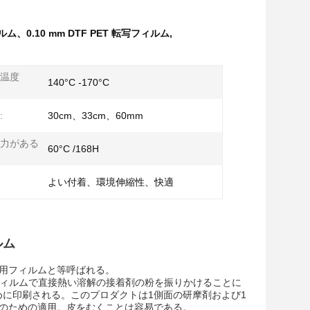
ム、0.10 mm DTF PET 転写フィルム
,
温度
140°C -170°C
:
30cm、33cm、60mm
力がある
60°C /168H
よい付着、環境伸縮性、快適
ルム
ト用フィルムと等呼ばれる。
ト用フィルムで直接熱い溶解の接着剤の粉を振りかけることに
に印刷される。このプロダクトは1側面の研摩剤および1
布のための適用。皮をむくことは容易である。