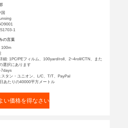
部
中国
nsing
SO9001
1703-1
みの言葉
100m
能
 1PC/PEフィルム、100yard/roll、2~4roll/CTN、また
の選択にあります
7days
スタン・ユニオン、L/C、T/T、PayPal
1日あたりの40000平方メートル
よい価格を得なさい