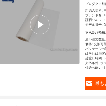
プロダクト細
起源の場所: 
ブランド名: Tu
証明: SGS , I
モデル番号: DS
支払及び船積
最小注文数量: 
価格: 交渉可
パッケージの詳細:
はそれは顧客
受渡し時間: 5-
支払条件: ウェ
供給の能力: 
最も