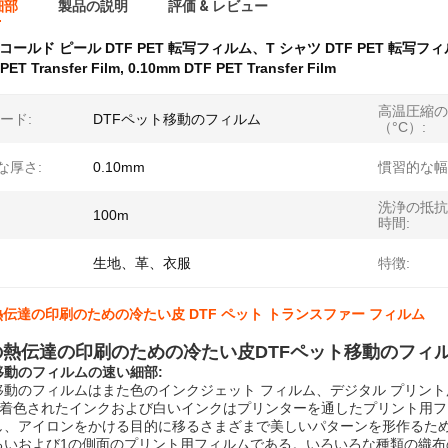
細部
製品の説明
評価 & レビュー
コールド ピール DTF PET 転写フィルム、T シャツ DTF PET 転写フィル
 PET Transfer Film
,
0.10mm DTF PET Transfer Film
高温圧縮の
ード:
DTFペット移動のフィルム
（°C）:
な厚さ:
0.10mm
慣習的な幅
洗浄の抵抗
100m
時間:
生地、革、衣服
特徴:
熱伝達の印刷のための冷たい皮 DTF ペット トランスファー フィルム
の熱伝達の印刷のための冷たい皮DTFペット移動のフィ
移動のフィルムの
速い細部:
ト移動のフィルムはまた色のインクジェット フィルム、デジタル プリン
based着色されたインクおよび白いインクはプリンターを通したプリン
し、アイロンをかける目的に移るさまざまで美しいパターンを形作るため
るいおよび1の側面のプリント用フィルムである。いろいろな種類の織