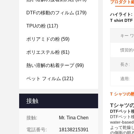
プロダクト
DTFの移動のフィルム
(179)
ハイライト:
T shirt DTF
TPUの粉
(117)
キー ワ
ポリアミドの粉
(59)
慣習的
ポリエステル粉
(61)
長さ:
熱い溶解の粘着テープ
(99)
ペット フィルム
(121)
適用:
T シャツの
接触
Tシャツ
DTFペット
DTFペッ
接触:
Mr. Tina Chen
water-
よって乾燥
電話番号:
18138215391
の側面の明