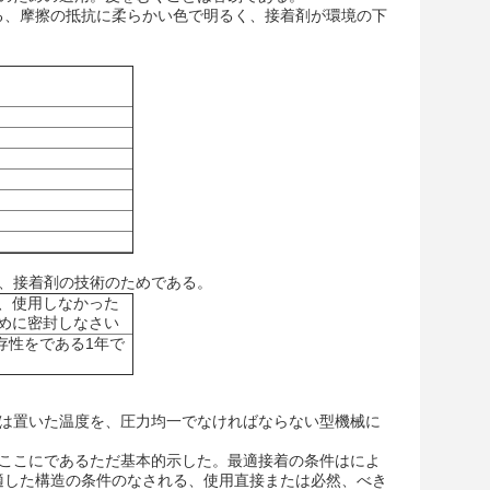
る、摩擦の抵抗に柔らかい色で明るく、接着剤が環境の下
繍、接着剤の技術のためである。
、使用しなかった
めに密封しなさい
保存性をである1年で
度は置いた温度を、圧力均一でなければならない型機械に
はここにであるただ基本的示した。最適接着の条件はによ
適した構造の条件のなされる、使用直接または必然、べき