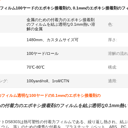
フィルム100ヤードのエポキシ接着剤の
,
0.1mmのエポキシ接着剤のフ
金属のための付着力のエポキシ接着剤
のフィルムを結ぶ透明な0.1mm熱い溶
色:
解の金属
1480mm、カスタムサイズ可
厚さ:
100ヤード/ロール
溶解の流れ
70℃-80℃
構成:
ング:
100yard/roll、1roll/CTN
適用:
フィルム透明な100ヤードの0.1mmのエポキシ接着剤の
の付着力のエポキシ接着剤のフィルムを結ぶ透明な0.1mm熱
クトDS8303は熱可塑性の付着力フィルムである、繰り返し熱され、結
ニウム、等）のための優秀な付着を、プラスチック（ペット、ABS、P