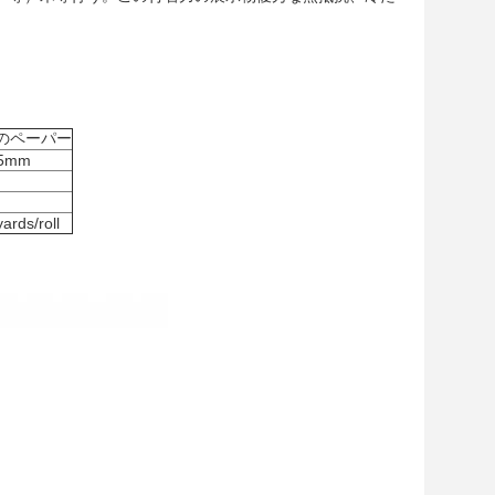
のペーパー
15mm
rds/roll