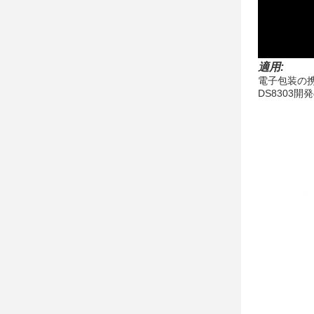
適用:
電子包装の
DS8303