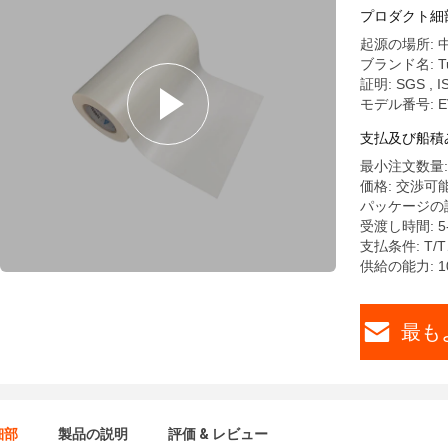
プロダクト細
起源の場所: 
ブランド名: Tu
証明: SGS , I
モデル番号: EV
支払及び船積
最小注文数量:
価格: 交渉可
パッケージの詳細: 
受渡し時間: 
支払条件: T/
供給の能力: 1
最も
細部
製品の説明
評価 & レビュー