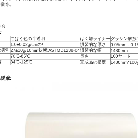
び防水。
統合
:
こはく色の半透明
はく離ライナー
グラシン解放
1.0±0.02g/cmの³
慣習的な厚さ
0.05mm - 0.
の索引
27±10g/10min状態:ASTMD1238-04
慣習的な幅
1480mm
70℃-85℃
長さ
100ヤード
度
84℃-125℃
完成品の指定
1480mm*100ya
映像: