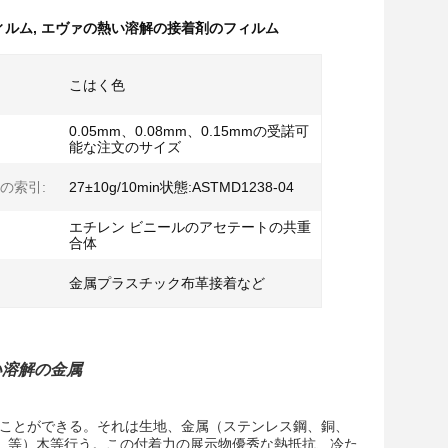
ィルム
,
エヴァの熱い溶解の接着剤のフィルム
こはく色
0.05mm、0.08mm、0.15mmの受諾可
能な注文のサイズ
の索引:
27±10g/10min状態:ASTMD1238-04
エチレン ビニールのアセテートの共重
合体
金属プラスチック布革接着など
い溶解の金属
ぶことができる。それは生地、金属（ステンレス鋼、銅、
C、等）木等行う。この付着力の展示物優秀な熱抵抗、冷た