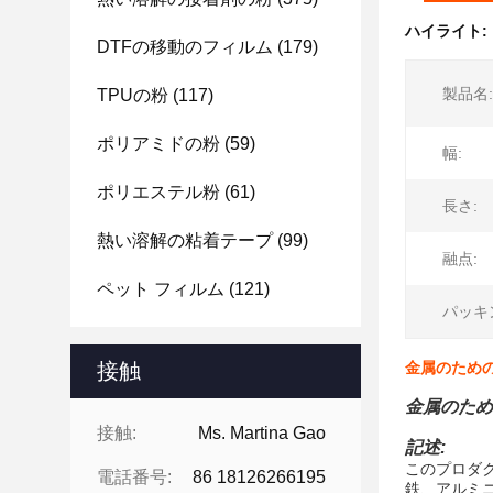
ハイライト:
DTFの移動のフィルム
(179)
製品名:
TPUの粉
(117)
ポリアミドの粉
(59)
幅:
ポリエステル粉
(61)
長さ:
熱い溶解の粘着テープ
(99)
融点:
ペット フィルム
(121)
パッキ
接触
金属のための
金属のため
接触:
Ms. Martina Gao
記述:
このプロダ
電話番号:
86 18126266195
鉄、アルミ