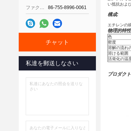
い抵抗およ
ファクシミリ:
86-755-8996-0061
構成:
エチレンの
物理的特性
色
チャット
密度
溶解の流れ
溶ける範囲
活発化の温
私達を郵送しなさい
プロダクト