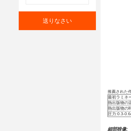
送りなさい
推薦された作
最初ラミネ
熱出版物の温度
熱出版物の時間
圧力:0.3-0.
細部映像: