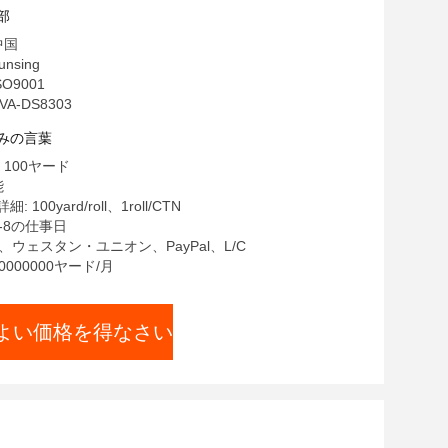
部
中国
nsing
SO9001
A-DS8303
みの言葉
 100ヤード
能
100yard/roll、1roll/CTN
5-8の仕事日
T、ウェスタン・ユニオン、PayPal、L/C
0000000ヤード/月
よい価格を得なさい