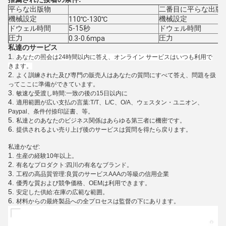
平らな出版物
二番目に平らな出版
機械設定
機械設定
110℃-130℃
ドウェル時間
5-15秒
ドウェル時間
圧力
圧力
0.3-0.6mpa
私達のサービス
1.
あなたの照会は24時間以内に答え、オンライン サービスはいつも利用で
きます。
2.
よく訓練された及び専門の販売人はあなたの質問にすべて答え、問題を扱
ってここに準備ができています。
3.
敏速な受渡し時間:一致の後の15日以内に
4.
適用範囲が広い支払の言葉:T/T、L/C、O/A、ウェスタン・ユニオン、
Paypal、条件付捺印証書、等。
5.
私達とのあなたのビジネス関係はあらゆる第三者に機密です。
6.
提供されるよい売り上げ後のサービスは質問を得たら戻ります。
私達かなぜ:
1.
生産の経験10年以上。
2.
有名なプロダクト:四川の有名なブランド。
3.
工程の高品質管理:良質のサービスAAAの等級の信用企業
4.
優秀な質および競争価格、OEMは利用できます。
5.
安定した供給:在庫の広範な範囲。
6.
材料からの最終製品への全プロセスは監督の下にあります。