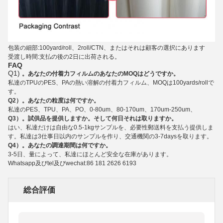
包装の細部:100yard/roll、2roll/CTN、またはそれは顧客の選択にあります
受渡し時間:支払の後の2日に出荷される。
FAQ
Q1)
。あなたの付着力フィルムのあなたのMOQはどうですか。
私達のTPUのPES、PAの熱い溶解の付着力
フィルム
、MOQは100yards/rollで
す。
Q2）。あなたの粒度は何ですか。
私達のPES、TPU、PA、PO、0-80um、80-170um、170um-250um、
Q3）。試供品を提供しますか。そして何日それは取りますか。
はい、私達だけは自由な0.5-1kgサンプルを、必要性郵送料を支払う提供しま
す。私達は3仕事日以内のサンプルを作り、交通機関の3-7daysを取ります。
Q4）。あなたの調達期間は何ですか。
3-5日、量によって、私達にほとんど安全な在庫があります。
Whatsapp及びtel及びwechat:86 181 2626 6193
総合評価