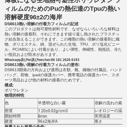
薄板になる生地熱可塑性ポリウレタン フ
ィルムのためのPuの熱伝達のTpuの熱い
溶解硬度96±2の海岸
DS8613熱い溶解の付着力フィルムの記述
このプロダクトは熱可塑性材料です、なぜならいろいろな材料は
熱い溶解の接着剤、それにできます繰り返し熱されたプラスチッ
ク結合加えることができます。この種類の熱い溶解の接着剤に織
物、ポリエステル、綿、混ぜられた生地、TPU、ポリ塩化ビニー
ル、PC/ABSによい付着があり、よい弾性、伸縮性、熱抵抗、冷た
い抵抗および防水があります。
Whatsapp及びtel及びwechat:86 181 2626 6193
DS8613熱い溶解の付着力フィルムの塗布:
DS8613開発の方向および適用は衣類、靴、織物の付属品、ハンド
バッグ、荷物、ipadの保護カバー、携帯電話の保護カバー、スポ
ーツ用品および他の材料の接着のためです。
構成:
ポリウレタン
物理的特性
色
半透明な白い霧
溶解の流れの索引
密度
レオロジーの温度
1.20±0.02g/cm3
開始時間
実用温度
8min
硬度
96±2海岸A
厚さ
推薦された接着の条件: