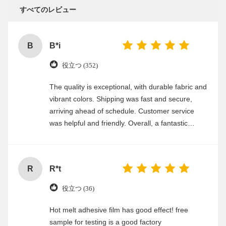
すべてのレビュー
B
B*i
役立つ (352)
The quality is exceptional, with durable fabric and
vibrant colors. Shipping was fast and secure,
arriving ahead of schedule. Customer service
was helpful and friendly. Overall, a fantastic
experience
R
R*t
役立つ (36)
Hot melt adhesive film has good effect! free
sample for testing is a good factory