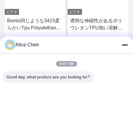
ビデオ
ビデオ
Bemis同じような3415柔
透明な伸縮性があるポリ
らかいTpu Polyutethane
ウレタンTPU熱い溶解の
の熱い溶解の生地のため
付着力フィルムの製造業
の付着力のTpuのフィルム
者
Alice Chen
さ
最もよい価格を得なさ
最もよい価格を得なさ
い
い
9:07 AM
Good day, what product are you looking for?
Shenzhen Tunsing Plastic Products Co., Ltd.
ts02@tunsing.com.cn
86-755-8996-0062
Tunsingの工業地帯、第28 Xiatian村、Longtianの通り、