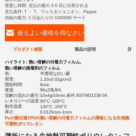
受渡し時間: 支払の後の 3-5 日に出荷される
支払条件: T ・ T、ウェスタンユニオン、Paypal
供給の能力: 1 日あたりの 1000000 ヤード
最もよい価格を得なさい
プロダクト細部
製品の説明
評価
ハイライト:
熱い溶解の付着力フィルム
,
熱い溶解の接着剤のフィルム
色:
半透明な白い霧
密度:
1.20±0.02g/cm3
開始時間:
8min
硬度:
96±2海岸A
溶解の流れの索引:
10±4g/10min;条件:ASTMD1238-04
レオロジーの温度:
90°C -100°C
動作温度:
120°C -150°C
厚さ:
0.0125mm-1mm
Puの熱伝達TPUの熱い溶解の付着力フィルムの薄板になる生地熱
可塑性ポリウレタン