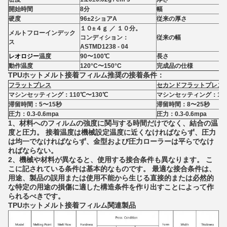
開始時間
8分
幅
硬度
96±2ショアA
従来の厚さ
１０±４ｇ ／ １０分。
メルトフローインデック
コンディション：
従来の幅
ス
ASTMD1238 - 04
レオロジー
温度
90〜100℃
長さ
動作温度
120°C〜150°C
完成品の仕様
TPUホットメルト接着フィルム推奨の接着条件：
フラットプレス
セカンドフラットプレス
マシンセッティング：110℃〜130℃
マシンセッティング：120
滞留時間：5〜15秒
滞留時間：8〜25秒
圧力：0.3-0.6mpa
圧力：0.3-0.6mpa
1、材料へのフィルムの強度に関与する時間だけでなく、結合の温
度と圧力。
接着温度は機械設定温度に近くなければならず、圧力
は均一でなければならず、金型および圧力ローラーは平らでなけ
ればならない。
2、機械や材料が異なると、使用する接合条件も異なります。
こ
こに記されている条件は基本的なものです。
最適な接合条件は、
用途、製品の誤用または使用不能から生じる直接的または必然的
な特定の用途の損傷に適した構造条件を作り出すことによって作
られるべきです。
TPUホットメルト接着フィルム関連製品