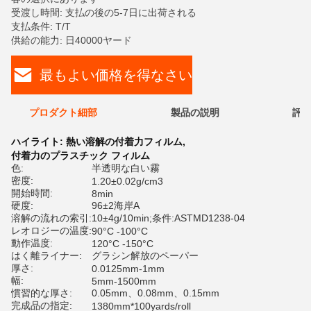
受渡し時間: 支払の後の5-7日に出荷される
支払条件: T/T
供給の能力: 日40000ヤード
最もよい価格を得なさい
プロダクト細部
製品の説明
評価
ハイライト:
熱い溶解の付着力フィルム
,
付着力のプラスチック フィルム
色:
半透明な白い霧
密度:
1.20±0.02g/cm3
開始時間:
8min
硬度:
96±2海岸A
溶解の流れの索引:
10±4g/10min;条件:ASTMD1238-04
レオロジーの温度:
90°C -100°C
動作温度:
120°C -150°C
はく離ライナー:
グラシン解放のペーパー
厚さ:
0.0125mm-1mm
幅:
5mm-1500mm
慣習的な厚さ:
0.05mm、0.08mm、0.15mm
完成品の指定:
1380mm*100yards/roll