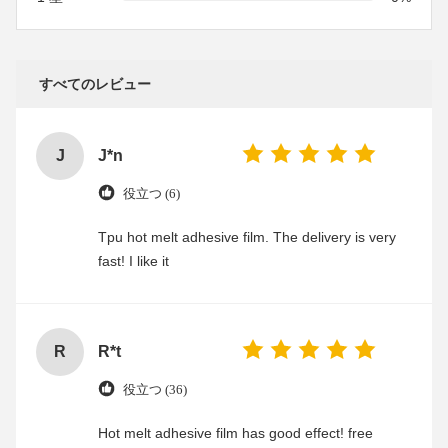
すべてのレビュー
J
J*n
役立つ (6)
Tpu hot melt adhesive film. The delivery is very
fast! I like it
R
R*t
役立つ (36)
Hot melt adhesive film has good effect! free