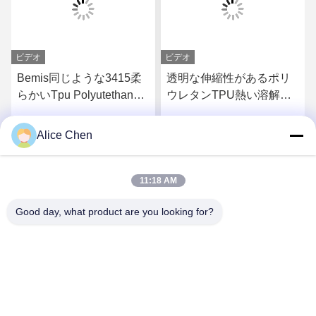
ビデオ
ビデオ
Bemis同じような3415柔
透明な伸縮性があるポリ
らかいTpu Polyutethane
ウレタンTPU熱い溶解の
の熱い溶解の生地のため
付着力フィルムの製造業
の付着力のTpuのフィルム
者
Alice Chen
さ
最もよい価格を得なさ
最もよい価格を得なさ
い
い
11:18 AM
Good day, what product are you looking for?
Shenzhen Tunsing Plastic Products Co., Ltd.
ts02@tunsing.com.cn
86-755-8996-0062