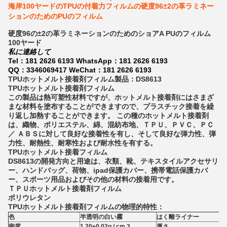
海岸100ヤードのTPUの付着力フィルムの硬度96±2の革ラミネー
ションのためのPUのフィルム
硬度96の±2の革ラミネーションのためのショアA PUのフィルム
100ヤード
私に連絡して
Tel：181 2626 6193 WhatsApp：181 2626 6193
QQ：3346069417 WeChat：181 2626 6193
TPUホットメルト接着剤フィルム製品：DS8613
TPUホットメルト接着剤フィルム
この製品は熱可塑性材料ですが、ホットメルト接着剤にはさまざ
まな材料を塗布することができますので、プラスチック接着を繰
り返し加熱することができます。
この種のホットメルト接着剤
は、織物、ポリエステル、綿、混紡布地、ＴＰＵ、ＰＶＣ、ＰＣ
／ ＡＢＳに対して良好な接着性を有し、そして良好な弾力性、弾
力性、耐熱性、耐寒性および耐水性を有する。
TPUホットメルト接着フィルム
DS8613の開発方向と用途は、衣類、靴、テキスタイルアクセサリ
ー、ハンドバッグ、荷物、ipad保護カバー、携帯電話保護カバ
ー、スポーツ用品およびその他の材料の接着用です。
ＴＰＵホットメルト接着剤フィルム
ポリウレタン
TPUホットメルト接着剤フィルムの物理的特性：
色
半透明の白い霧
はく離ライナー
密度
1.20±0.02g / cm 3
厚さ