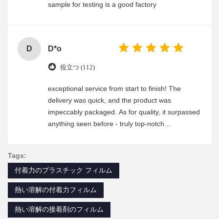
sample for testing is a good factory
D
D*o
役立つ (112)
exceptional service from start to finish! The
delivery was quick, and the product was
impeccably packaged. As for quality, it surpassed
anything seen before - truly top-notch
craftsmanship. Any questions i had were
promptly addressed by their attentive customer
Tags:
service team. Highly recommend this company!
付着力のプラスチック フィルム
熱い溶解の付着力フィルム
熱い溶解の接着剤のフィルム