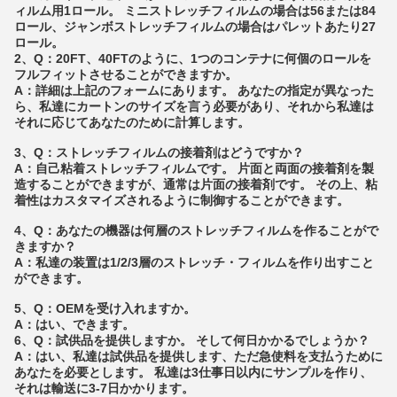
ィルム用1ロール。
ミニストレッチフィルムの場合は56または84
ロール、ジャンボストレッチフィルムの場合はパレットあたり27
ロール。
2、Q：20FT、40FTのように、1つのコンテナに何個のロールを
フルフィットさせることができますか。
A：詳細は上記のフォームにあります。
あなたの指定が異なった
ら、私達にカートンのサイズを言う必要があり、それから私達は
それに応じてあなたのために計算します。
3、Q：ストレッチフィルムの接着剤はどうですか？
A：自己粘着ストレッチフィルムです。
片面と両面の接着剤を製
造することができますが、通常は片面の接着剤です。
その上、粘
着性はカスタマイズされるように制御することができます。
4、Q：あなたの機器は何層のストレッチフィルムを作ることがで
きますか？
A：私達の装置は1/2/3層のストレッチ・フィルムを作り出すこと
ができます。
5、Q：OEMを受け入れますか。
A：はい、できます。
6、Q：試供品を提供しますか。
そして何日かかるでしょうか？
A：はい、私達は試供品を提供します、ただ急使料を支払うために
あなたを必要とします。
私達は3仕事日以内にサンプルを作り、
それは輸送に3-7日かかります。