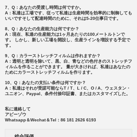
7、Q：あなたの受渡し時間は何ですか。
A：私達は工場です、従って私達は生産時間を効率的に制御しても
いいですそして配達時間のために、それは5-20仕事日です。
8、Q：あなたの生産能力は何ですか？
A：現在、私達の生産能力は1ヶ月あたりの100メートルトンで
す。
しかし、新しい工場を開設し、生産ラインを増設する予定で
す。
9、Q：カラーストレッチフィルムは作れますか？
A：透明と透明を除いて、黒、白、青などの色付きのストレッチフ
ィルムを作ることができます。
量が大きければ、私達はあなたの
ためにカラーストレッチフィルムを作ります。
10、Q：あなたの支払い条件は何ですか？
A：私達はそれが受諾可能ならT / T、L / C、O / A、ウェスタン・
ユニオン、Paypal、条件付捺印証書、またはカスタマイズした。
私に連絡して
アビーゾウ
Whatsapp＆Wechat＆Tel：86 181 2626 6193
総合評価