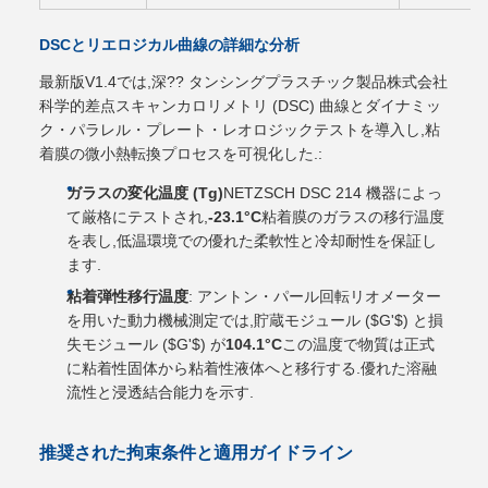
DSCとリエロジカル曲線の詳細な分析
最新版V1.4では,深?? タンシングプラスチック製品株式会社
科学的差点スキャンカロリメトリ (DSC) 曲線とダイナミッ
ク・パラレル・プレート・レオロジックテストを導入し,粘
着膜の微小熱転換プロセスを可視化した.:
ガラスの変化温度 (Tg)
NETZSCH DSC 214 機器によっ
て厳格にテストされ,
-23.1°C
粘着膜のガラスの移行温度
を表し,低温環境での優れた柔軟性と冷却耐性を保証し
ます.
粘着弾性移行温度
: アントン・パール回転リオメーター
を用いた動力機械測定では,貯蔵モジュール ($G'$) と損
失モジュール ($G'$) が
104.1°C
この温度で物質は正式
に粘着性固体から粘着性液体へと移行する.優れた溶融
流性と浸透結合能力を示す.
推奨された拘束条件と適用ガイドライン