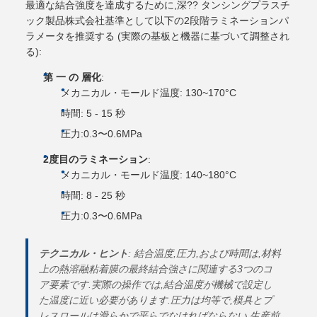
最適な結合強度を達成するために,深?? タンシングプラスチ
ック製品株式会社基準として以下の2段階ラミネーションパ
ラメータを推奨する (実際の基板と機器に基づいて調整され
る):
第 一 の 層化
:
メカニカル・モールド温度: 130~170°C
時間: 5 - 15 秒
圧力:0.3〜0.6MPa
2度目のラミネーション
:
メカニカル・モールド温度: 140~180°C
時間: 8 - 25 秒
圧力:0.3〜0.6MPa
テクニカル・ヒント
: 結合温度,圧力,および時間は,材料
上の熱溶融粘着膜の最終結合強さに関連する3つのコ
ア要素です.実際の操作では,結合温度が機械で設定し
た温度に近い必要があります.圧力は均等で,模具とプ
レスロールは滑らかで平らでなければならない.生産前