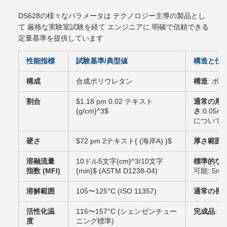
DS628の様々なパラメータは テクノロジー主導の製品とし
て 厳格な実験室試験を経て エンジニアに 明確で信頼できる
定量基準を提供しています
性能指標
試験基準/典型値
構造と仕
構成
合成ポリウレタン
構造
: ポ
割合
$1.18 pm 0.02 テキスト
通常の厚
{g/cm}^3$
さ
:0.05m
について
硬さ
$72 pm 2テキスト{ (海岸A) }$
厚さ範囲
:
溶融流量
10ドル5文字{cm}^3/10文字
標準的な
指数 (MFI)
{min}$ (ASTM D1238-04)
可能: 5mm
溶解範囲
105〜125°C (ISO 11357)
通常の長
活性化温
116〜157°C (シェンゼンチュー
完成品
: 
度
ニング標準)