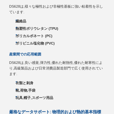
DS628は,様々な極性および非極性基板に強い粘着性を示し
ています.
繊維品
熱塑性ポリウレタン (TPU)
ポリカルボネート (PC)
ポリビニル塩化物 (PVC)
産業間での応用範囲
DS628は,良い感覚,弾力性,優れた耐熱性,優れた耐寒性によ
り,高級製品および日常消費品製造部門で広く使用されてい
ます.
衣類と刺身
靴,荷物,手袋
玩具,帽子,スポーツ用品
厳格なデータサポート: 物理的および熱的基本指標