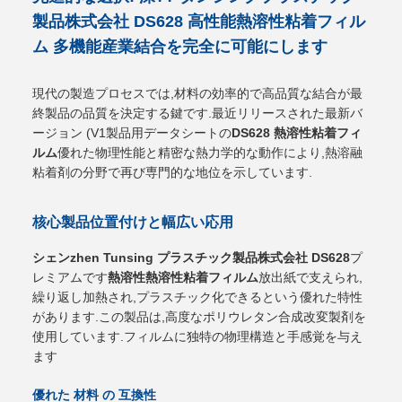
製品株式会社 DS628 高性能熱溶性粘着フィル
ム 多機能産業結合を完全に可能にします
現代の製造プロセスでは,材料の効率的で高品質な結合が最
終製品の品質を決定する鍵です.最近リリースされた最新バ
ージョン (V1製品用データシートの
DS628 熱溶性粘着フィ
ルム
優れた物理性能と精密な熱力学的な動作により,熱溶融
粘着剤の分野で再び専門的な地位を示しています.
核心製品位置付けと幅広い応用
シェンzhen Tunsing プラスチック製品株式会社 DS628
プ
レミアムです
熱溶性熱溶性粘着フィルム
放出紙で支えられ,
繰り返し加熱され,プラスチック化できるという優れた特性
があります.この製品は,高度なポリウレタン合成改変製剤を
使用しています.フィルムに独特の物理構造と手感覚を与え
ます
優れた 材料 の 互換性