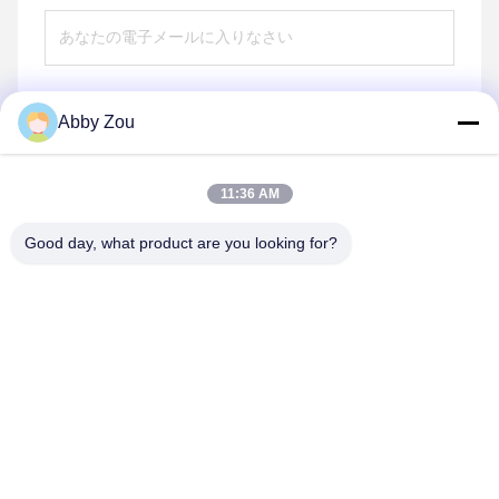
Abby Zou
送りなさい
11:36 AM
Good day, what product are you looking for?
Shenzhen Tunsing Plastic Products Co., Ltd.
ts02@tunsing.com.cn
86-755-8996-0062
Tunsingの工業地帯、第28 Xiatian村、Longtianの通り、
Pingshan地区、シンセン都市、広東省、中国